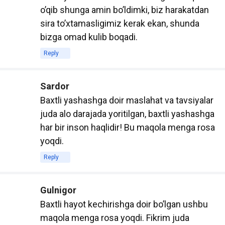
открывает новые возможности для
o’qib shunga amin bo’ldimki, biz harakatdan
студентов и преподавателей. В этом посте
sira to’xtamasligimiz kerak ekan, shunda
мы рассмотрим, почему объем
bizga omad kulib boqadi.
использования электронных учебников
Reply
продолжает расти и какие преимущества
они предоставляют.
Sardor
1. Доступность и удобство
Baxtli yashashga doir maslahat va tavsiyalar
Электронные учебники доступны для
juda alo darajada yoritilgan, baxtli yashashga
студентов в любое время и в любом
har bir inson haqlidir! Bu maqola menga rosa
месте. Достаточно иметь устройство с
yoqdi.
доступом к интернету, чтобы получить
доступ к учебным материалам. Это
Reply
особенно полезно для студентов, которые
часто находятся в движении или не имеют
Gulnigor
возможности носить с собой тяжелые
Baxtli hayot kechirishga doir bo’lgan ushbu
печатные книги.
maqola menga rosa yoqdi. Fikrim juda