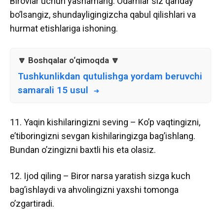
Birovlar uchun yashamang. Odamlar siz qanday
bo’lsangiz, shundayligingizcha qabul qilishlari va
hurmat etishlariga ishoning.
Tushkunlikdan qutulishga yordam beruvchi
samarali 15 usul
11. Yaqin kishilaringizni seving – Ko’p vaqtingizni,
e’tiboringizni sevgan kishilaringizga bag’ishlang.
Bundan o’zingizni baxtli his eta olasiz.
12. Ijod qiling – Biror narsa yaratish sizga kuch
bag’ishlaydi va ahvolingizni yaxshi tomonga
o’zgartiradi.