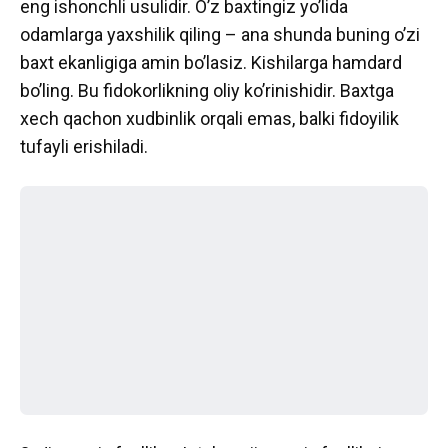
eng ishonchli usulidir. O’z baxtingiz yo’lida
odamlarga yaxshilik qiling – ana shunda buning o’zi
baxt ekanligiga amin bo’lasiz. Kishilarga hamdard
bo’ling. Bu fidokorlikning oliy ko’rinishidir. Baxtga
xech qachon xudbinlik orqali emas, balki fidoyilik
tufayli erishiladi.