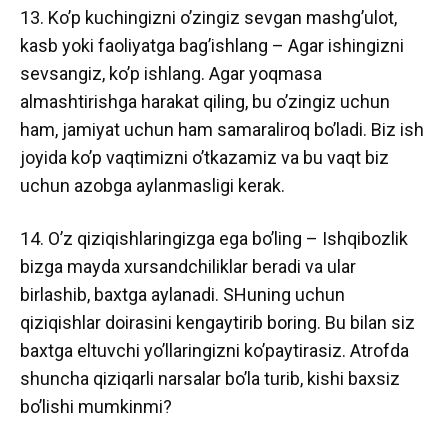
13. Ko’p kuchingizni o’zingiz sevgan mashg’ulot,
kasb yoki faoliyatga bag’ishlang – Agar ishingizni
sevsangiz, ko’p ishlang. Agar yoqmasa
almashtirishga harakat qiling, bu o’zingiz uchun
ham, jamiyat uchun ham samaraliroq bo’ladi. Biz ish
joyida ko’p vaqtimizni o’tkazamiz va bu vaqt biz
uchun azobga aylanmasligi kerak.
14. O’z qiziqishlaringizga ega bo’ling – Ishqibozlik
bizga mayda xursandchiliklar beradi va ular
birlashib, baxtga aylanadi. SHuning uchun
qiziqishlar doirasini kengaytirib boring. Bu bilan siz
baxtga eltuvchi yo’llaringizni ko’paytirasiz. Atrofda
shuncha qiziqarli narsalar bo’la turib, kishi baxsiz
bo’lishi mumkinmi?