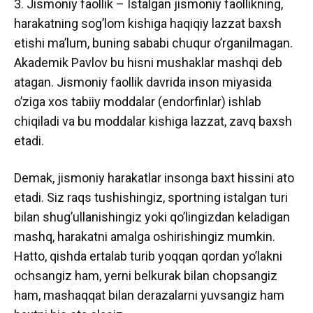
3. Jismoniy faollik – Istalgan jismoniy faollikning,
harakatning sog’lom kishiga haqiqiy lazzat baxsh
etishi ma’lum, buning sababi chuqur o’rganilmagan.
Akademik Pavlov bu hisni mushaklar mashqi deb
atagan. Jismoniy faollik davrida inson miyasida
o’ziga xos tabiiy moddalar (endorfinlar) ishlab
chiqiladi va bu moddalar kishiga lazzat, zavq baxsh
etadi.
Demak, jismoniy harakatlar insonga baxt hissini ato
etadi. Siz raqs tushishingiz, sportning istalgan turi
bilan shug’ullanishingiz yoki qo’lingizdan keladigan
mashq, harakatni amalga oshirishingiz mumkin.
Hatto, qishda ertalab turib yoqqan qordan yo’lakni
ochsangiz ham, yerni belkurak bilan chopsangiz
ham, mashaqqat bilan derazalarni yuvsangiz ham