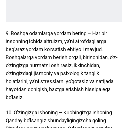
9. Boshqa odamlarga yordam bering – Har bir
insonning ichida altruizm, ya’ni atrofdagilarga
beg’araz yordam ko’rsatish ehtiyoji mavjud.
Boshqalarga yordam berish orqali, birinchidan, o’z-
o’zingizga hurmatni oshirasiz, ikkinchidan,
o’zingizdagi jismoniy va psixologik tanglik
holatlarini, ya’ni stresslarni yo’qotasiz va natijada
hayotdan qoniqish, baxtga erishish hissiga ega
bo’lasiz.
10. O’zingizga ishoning – Kuchingizga ishoning.
Qanday bo’lsangiz shundayligingizcha qoling.