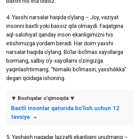
baxtni his eta olasiz.
4. Yaxshi narsalar haqida o’ylang – Joy, vaziyat
insonni baxtli yoki baxsiz qila olmaydi. Faqatgina
aql-salohiyat qanday inson ekanligimizni his
etishimizga yordam beradi. Har doim yaxshi
narsalar haqida o’ylang. Bo’lar-bo’lmas xayollarga
bormang, salbiy o’y-xayollarni o’zingizga
yaqinlashtirmang. “Nimaiki bo’lmasin, yaxshilikka”
degan qoidaga ishoning.
Baxtli insonlar qatorida bo‘lish uchun 12
tavsiya
5. Yashash naqadar lazzatli ekanligini unutmang –