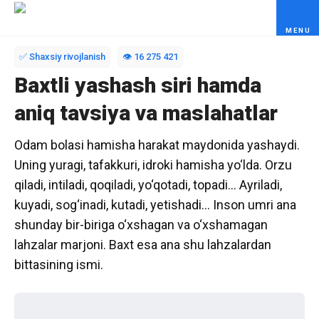
Skip to content
✅ Shaxsiy rivojlanish
👁️ 16 275 421
Baxtli yashash siri hamda
aniq tavsiya va maslahatlar
Odam bolasi hamisha harakat maydonida yashaydi.
Uning yuragi, tafakkuri, idroki hamisha yo‘lda. Orzu
qiladi, intiladi, qoqiladi, yo‘qotadi, topadi… Ayriladi,
kuyadi, sog‘inadi, kutadi, yetishadi… Inson umri ana
shunday bir-biriga o‘xshagan va o‘xshamagan
lahzalar marjoni. Baxt esa ana shu lahzalardan
bittasining ismi.