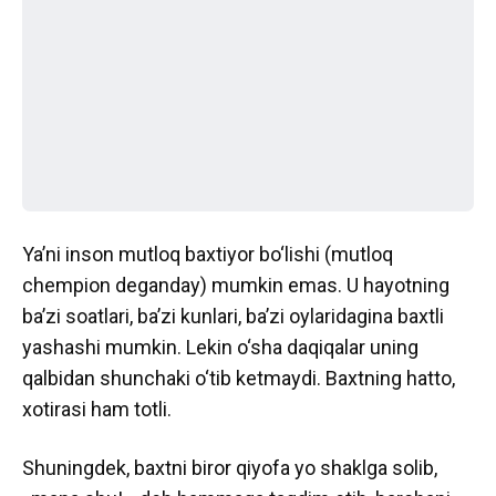
Ya’ni inson mutloq baxtiyor bo‘lishi (mutloq
chempion deganday) mumkin emas. U hayotning
ba’zi soatlari, ba’zi kunlari, ba’zi oylaridagina baxtli
yashashi mumkin. Lekin o‘sha daqiqalar uning
qalbidan shunchaki o‘tib ketmaydi. Baxtning hatto,
xotirasi ham totli.
Shuningdek, baxtni biror qiyofa yo shaklga solib,