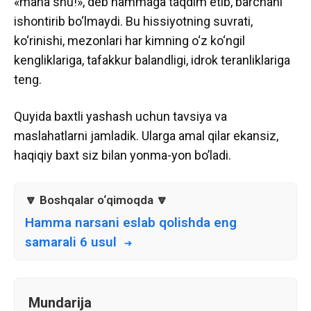
«mana shu!», deb hammaga taqdim etib, barchani
ishontirib bo‘lmaydi. Bu hissiyotning suvrati,
ko‘rinishi, mezonlari har kimning o‘z ko‘ngil
kengliklariga, tafakkur balandligi, idrok teranliklariga
teng.
Quyida baxtli yashash uchun tavsiya va
maslahatlarni jamladik. Ularga amal qilar ekansiz,
haqiqiy baxt siz bilan yonma-yon bo’ladi.
Hamma narsani eslab qolishda eng
samarali 6 usul
Mundarija