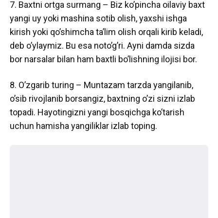
7. Baxtni ortga surmang – Biz ko’pincha oilaviy baxt
yangi uy yoki mashina sotib olish, yaxshi ishga
kirish yoki qo’shimcha ta’lim olish orqali kirib keladi,
deb o’ylaymiz. Bu esa noto’g’ri. Ayni damda sizda
bor narsalar bilan ham baxtli bo’lishning ilojisi bor.
8. O’zgarib turing – Muntazam tarzda yangilanib,
o’sib rivojlanib borsangiz, baxtning o’zi sizni izlab
topadi. Hayotingizni yangi bosqichga ko’tarish
uchun hamisha yangiliklar izlab toping.