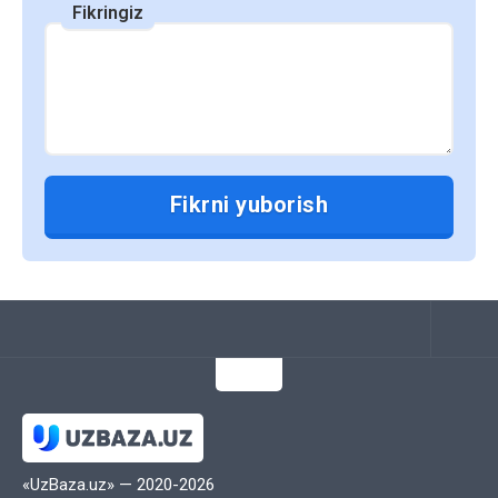
может быть значительным
Fikringiz
преимуществом, позволяющим экономить
на учебных материалах.
Кроме того, многие образовательные
учреждения переходят на использование
открытых образовательных ресурсов
(OER), которые доступны бесплатно или по
низкой цене. Это делает образование
более доступным для широкого круга
студентов и снижает финансовую
нагрузку на семьи.
3. Обновляемость и актуальность
Электронные учебники могут быть легко
обновлены, что позволяет студентам
получать самую актуальную информацию.
В отличие от печатных книг, которые могут
«UzBaza.uz» — 2020-2026