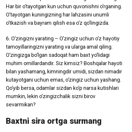
Har bir o’tayotgan kun uchun quvonishni o’rganing.
O’tayotgan kuningizning har lahzasini unumli
o’tkazish va bayram qilish esa o’z qo’lingizda.
6. O’zingizni yarating – O’zingiz uchun o’z hayotiy
tamoyillaringizni yarating va ularga amal qiling.
O’zingizga bo’lgan sadoqat ham baxt yo’lidagi
muhim omillardandir. Siz kimsiz? Boshqalar hayoti
bilan yashamang, kimningdir umidi, sizdan nimadir
kutayotgani uchun emas, o’zingiz uchun yashang.
Qo’yib bersa, odamlar sizdan ko’p narsa kutishlari
mumkin, lekin o’zingizchalik sizni birov
sevarmikan?
Baxtni sira ortga surmang