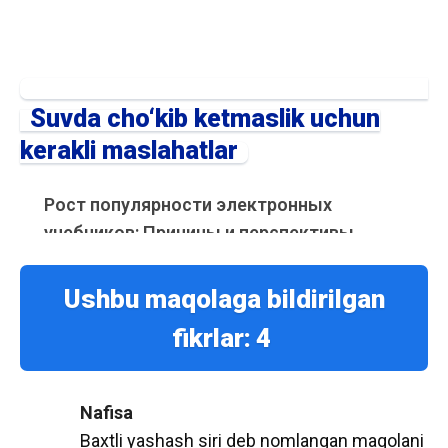
Suvda cho‘kib ketmaslik uchun
kerakli maslahatlar
Рост популярности электронных
учебников: Причины и перспективы
С развитием цифровых технологий и
увеличением доступности электронных
Ushbu maqolaga bildirilgan
устройств, электронные учебники
fikrlar:
4
становятся все более популярными в
образовательной среде. Многие школы,
колледжи и университеты переходят на
Nafisa
использование электронных ресурсов, что
Baxtli yashash siri deb nomlangan maqolani