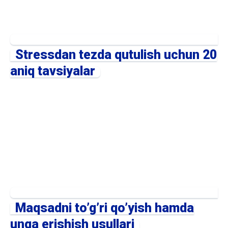
Stressdan tezda qutulish uchun 20
aniq tavsiyalar
Maqsadni to’g’ri qo’yish hamda
unga erishish usullari