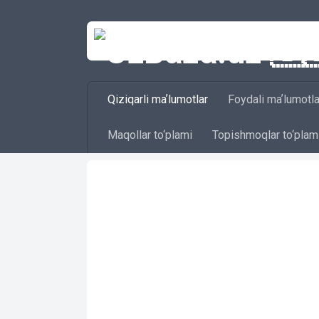
Skip to content
Qiziqarli maʼlumotlar
Foydali maʼlumotla
Maqollar to‘plami
Topishmoqlar to‘plam