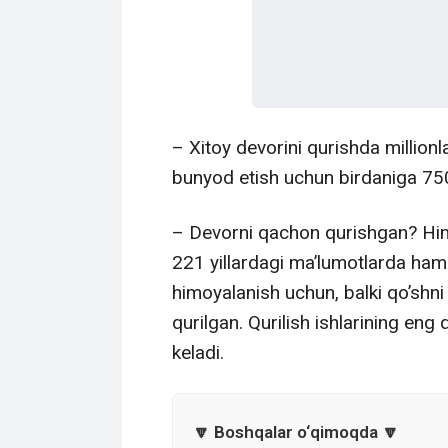
– Xitoy devorini qurishda millionl
bunyod etish uchun birdaniga 750 
– Devorni qachon qurishgan? Him
221 yillardagi ma’lumotlarda ham
himoyalanish uchun, balki qo’shn
qurilgan. Qurilish ishlarining eng 
keladi.