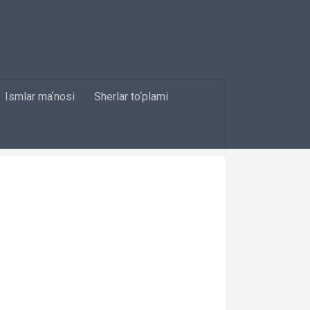
Ismlar maʼnosi
Sherlar to‘plami