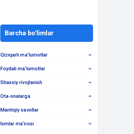
Barcha bo‘limlar
Qiziqarli maʼlumotlar
Foydali maʼlumotlar
Shaxsiy rivojlanish
Ota-onalarga
Mantiqiy savollar
Ismlar maʼnosi