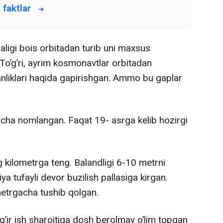
 faktlar
qaligi bois orbitadan turib uni maxsus
 To’g’ri, ayrim kosmonavtlar orbitadan
anliklari haqida gapirishgan. Ammo bu gaplar
rlicha nomlangan. Faqat 19- asrga kelib hozirgi
g kilometrga teng. Balandligi 6-10 metrni
iya tufayli devor buzilish pallasiga kirgan.
metrgacha tushib qolgan.
og’ir ish sharoitiga dosh berolmay o’lim topgan