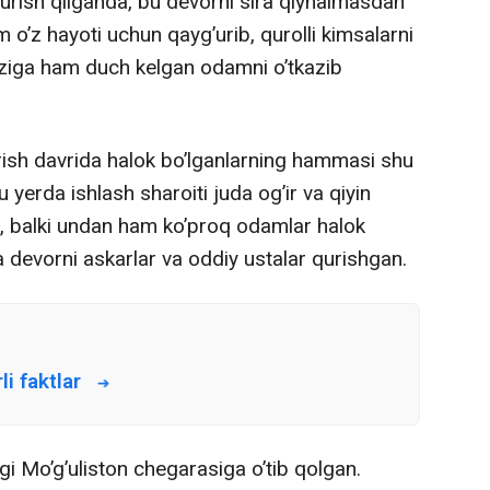
yurish qilganda, bu devorni sira qiynalmasdan
m o’z hayoti uchun qayg’urib, qurolli kimsalarni
vaziga ham duch kelgan odamni o’tkazib
urish davrida halok bo’lganlarning hammasi shu
 yerda ishlash sharoiti juda og’ir va qiyin
, balki undan ham ko’proq odamlar halok
a devorni askarlar va oddiy ustalar qurishgan.
i faktlar
gi Mo’g’uliston chegarasiga o’tib qolgan.