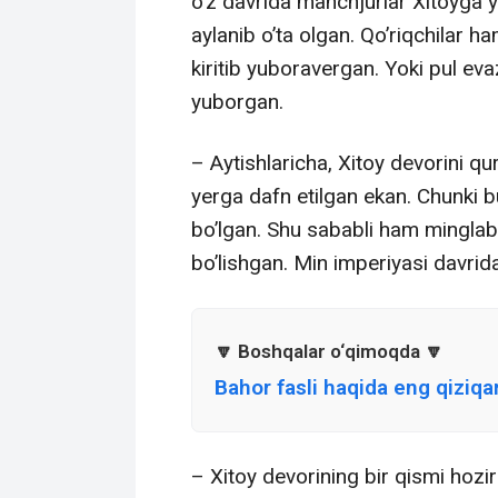
o’z davrida manchjurlar Xitoyga 
aylanib o’ta olgan. Qo’riqchilar ha
kiritib yuboravergan. Yoki pul e
yuborgan.
– Aytishlaricha, Xitoy devorini q
yerga dafn etilgan ekan. Chunki bu
bo’lgan. Shu sababli ham minglab
bo’lishgan. Min imperiyasi davrid
Bahor fasli haqida eng qiziqarl
– Xitoy devorining bir qismi hozir