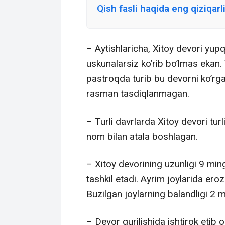
Qish fasli haqida eng qiziqarli
– Aytishlaricha, Xitoy devori yup
uskunalarsiz ko’rib bo’lmas ekan.
pastroqda turib bu devorni ko’rg
rasman tasdiqlanmagan.
– Turli davrlarda Xitoy devori tu
nom bilan atala boshlagan.
– Xitoy devorining uzunligi 9 min
tashkil etadi. Ayrim joylarida eroz
Buzilgan joylarning balandligi 2 
– Devor qurilishida ishtirok etib 