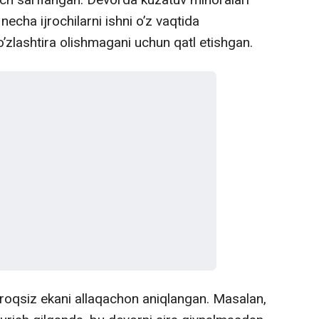
necha ijrochilarni ishni o’z vaqtida
o’zlashtira olishmagani uchun qatl etishgan.
roqsiz ekani allaqachon aniqlangan. Masalan,