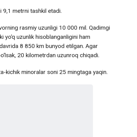
 9,1 metrni tashkil etadi.
orning rasmiy uzunligi 10 000 mil. Qadimgi
 yo’q uzunlik hisoblanganligini ham
 davrida 8 850 km bunyod etilgan. Agar
’lsak, 20 kilometrdan uzunroq chiqadi.
ta-kichik minoralar soni 25 mingtaga yaqin.