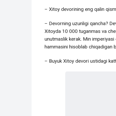
– Xitoy devorining eng qalin qismi
– Devorning uzunligi qancha? Dev
Xitoyda 10 000 tuganmas va cheki
unutmaslik kerak. Min imperiyasi
hammasini hisoblab chiqadigan bo
– Buyuk Xitoy devori ustidagi kat