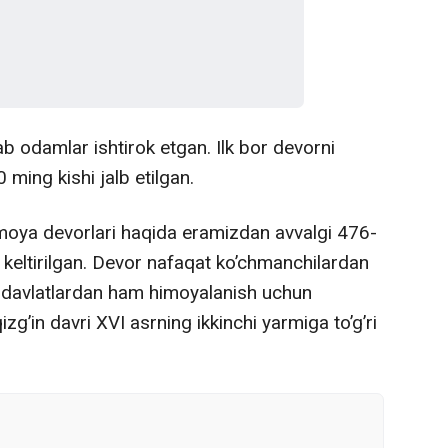
ab odamlar ishtirok etgan. Ilk bor devorni
ming kishi jalb etilgan.
oya devorlari haqida eramizdan avvalgi 476-
 keltirilgan. Devor nafaqat ko’chmanchilardan
i davlatlardan ham himoyalanish uchun
qizg’in davri XVI asrning ikkinchi yarmiga to’g’ri