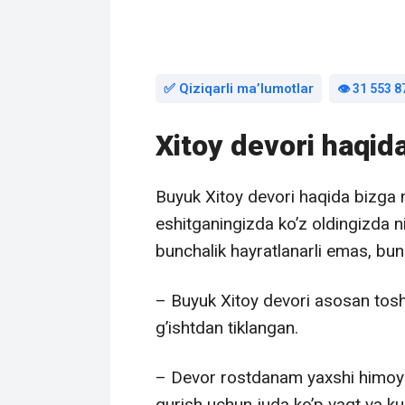
✅ Qiziqarli maʼlumotlar
👁️ 31 553 8
Xitoy devori haqida
Buyuk Xitoy devori haqida bizga 
eshitganingizda ko’z oldingizda 
bunchalik hayratlanarli emas, buni
– Buyuk Xitoy devori asosan tosh
g’ishtdan tiklangan.
– Devor rostdanam yaxshi himoya 
qurish uchun juda ko’p vaqt va k