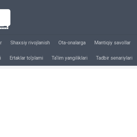
r
Shaxsiy rivojlanish
Ota-onalarga
Mantiqiy savollar
i
Ertaklar to‘plami
Taʼlim yangiliklari
Tadbir senariylari