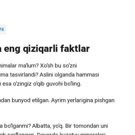
74
 eng qiziqarli faktlar
nimalar ma’lum? Xo’sh bu so’zni
nima tasvirlandi? Aslini olganda hammasi
 esa o’zingiz o’qib guvohi bo’ling.
dan bunyod etilgan. Ayrim yerlarigina pishgan
bo’lganmi? Albatta, yo’q. Bir tomondan uni
uch sarflangan. Devorda kuzatuv minoralari