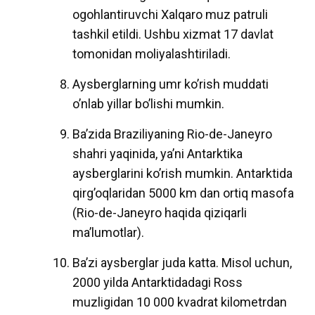
ogohlantiruvchi Xalqaro muz patruli
tashkil etildi. Ushbu xizmat 17 davlat
tomonidan moliyalashtiriladi.
Aysberglarning umr ko’rish muddati
o’nlab yillar bo’lishi mumkin.
Ba’zida Braziliyaning Rio-de-Janeyro
shahri yaqinida, ya’ni Antarktika
aysberglarini ko’rish mumkin. Antarktida
qirg’oqlaridan 5000 km dan ortiq masofa
(Rio-de-Janeyro haqida qiziqarli
ma’lumotlar).
Ba’zi aysberglar juda katta. Misol uchun,
2000 yilda Antarktidadagi Ross
muzligidan 10 000 kvadrat kilometrdan