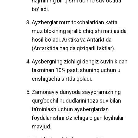
hajmining bir qismi doimo suv ostida
boʻladi.
Ayzberglar muz tokchalaridan katta
muz blokining ajralib chiqishi natijasida
hosil bo’ladi. Arktika va Antarktida
(Antarktida haqida qiziqarli faktlar).
Aysbergning zichligi dengiz suvinikidan
taxminan 10% past, shuning uchun u
erishigacha sirtda qoladi.
Zamonaviy dunyoda sayyoramizning
qurg’oqchil hududlarini toza suv bilan
ta’minlash uchun aysberglardan
foydalanishni o’z ichiga olgan loyihalar
mavjud.