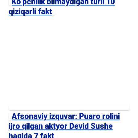
Ko‘pchilik bilmaydigan turli 10
qiziqarli fakt
Afsonaviy izquvar: Puaro rolini
ijro qilgan aktyor Devid Sushe
haqida 7 fakt