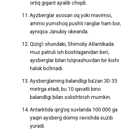
ortiq gigant ajralib chiqdi.
Ayzberglar asosan oq yoki mavimsi,
ammo yumshoq pushti ranglar ham bor,
ayniqsa Janubiy okeanda.
Qizig’i shundaki, Shimoliy Atlantikada
muz patruli ish boshlaganidan beri,
aysberglar bilan to’qnashuvdan bir kishi
halok bo’lmadi.
Aysberglarning balandligi ba’zan 30-35
metrga etadi, bu 10 qavatli bino
balandligi bilan solishtirish mumkin.
Antarktida qirg’oq suvlarida 100 000 ga
yaqin aysberg doimiy ravishda suzib
yuradi.