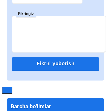
становятся все более популярными в
образовательной среде. Многие школы,
Fikringiz
колледжи и университеты переходят на
использование электронных ресурсов,
что открывает новые возможности для
студентов и преподавателей. В этом
посте мы рассмотрим, почему объем
использования электронных учебников
продолжает расти и какие
преимущества они предоставляют.
1. Доступность и удобство
Электронные учебники доступны для
студентов в любое время и в любом
месте. Достаточно иметь устройство с
Barcha bo‘limlar
доступом к интернету, чтобы получить