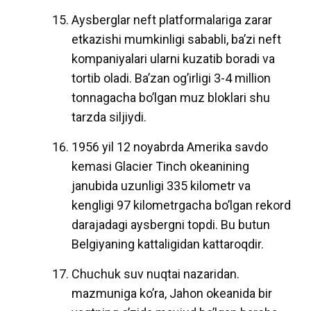
Aysberglar neft platformalariga zarar
etkazishi mumkinligi sababli, ba’zi neft
kompaniyalari ularni kuzatib boradi va
tortib oladi. Ba’zan og’irligi 3-4 million
tonnagacha bo’lgan muz bloklari shu
tarzda siljiydi.
1956 yil 12 noyabrda Amerika savdo
kemasi Glacier Tinch okeanining
janubida uzunligi 335 kilometr va
kengligi 97 kilometrgacha bo’lgan rekord
darajadagi aysbergni topdi. Bu butun
Belgiyaning kattaligidan kattaroqdir.
Chuchuk suv nuqtai nazaridan.
mazmuniga ko’ra, Jahon okeanida bir