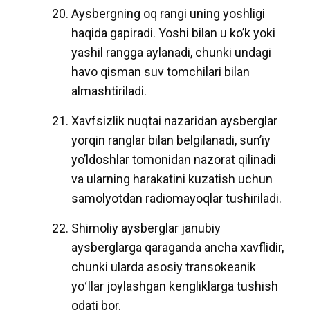
Aysbergning oq rangi uning yoshligi
haqida gapiradi. Yoshi bilan u ko’k yoki
yashil rangga aylanadi, chunki undagi
havo qisman suv tomchilari bilan
almashtiriladi.
Xavfsizlik nuqtai nazaridan aysberglar
yorqin ranglar bilan belgilanadi, sun’iy
yo’ldoshlar tomonidan nazorat qilinadi
va ularning harakatini kuzatish uchun
samolyotdan radiomayoqlar tushiriladi.
Shimoliy aysberglar janubiy
aysberglarga qaraganda ancha xavflidir,
chunki ularda asosiy transokeanik
yoʻllar joylashgan kengliklarga tushish
odati bor.