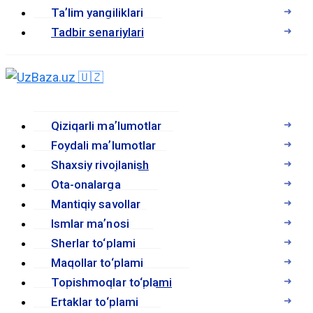
Taʼlim yangiliklari
Tadbir senariylari
Qiziqarli maʼlumotlar
Foydali maʼlumotlar
Shaxsiy rivojlanish
Ota-onalarga
Mantiqiy savollar
Ismlar maʼnosi
Sherlar to‘plami
Maqollar to‘plami
Topishmoqlar to‘plami
Ertaklar to‘plami