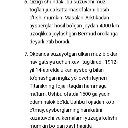
Qizig’i shundaki, bu suzuvchi muz
tog’lari juda katta masofalarni bosib
o’tishi mumkin. Masalan, Arktikadan
aysberglar hosil bo’lgan joydan 4000 km
uzoqlikda joylashgan Bermud orollariga
deyarli etib boradi.
Okeanda suzayotgan ulkan muz bloklari
navigatsiya uchun xavf tug’diradi. 1912-
yil 14-aprelda ulkan aysberg bilan
to‘qnashgan ingliz yo‘lovchi layneri
Titanikning fojiali taqdiri hammaga
ma’lum. Ushbu ofatda 1500 ga yaqin
odam halok bo’ldi. Ushbu fojiadan ko’p
o’tmay, aysberglarning harakatini
kuzatuvchi va kemalarni yuzaga kelishi
mumkin bo’lgan xavf haqida