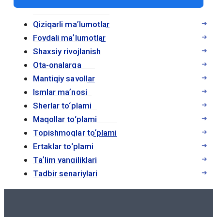
доступ к учебным материалам. Это
особенно полезно для студентов,
Qiziqarli maʼlumotlar
которые часто находятся в движении
Foydali maʼlumotlar
или не имеют возможности носить с
Shaxsiy rivojlanish
собой тяжелые печатные книги.
Ota-onalarga
Mantiqiy savollar
Электронные учебники позволяют
Ismlar maʼnosi
студентам быстро находить нужную
Sherlar to‘plami
информацию с помощью функции
Maqollar to‘plami
поиска, что делает процесс обучения
Topishmoqlar to‘plami
более эффективным. Кроме того, многие
Ertaklar to‘plami
электронные учебники содержат
Taʼlim yangiliklari
интерактивные элементы, такие как
Tadbir senariylari
видео, аудио и тесты, что способствует
лучшему усвоению материала.