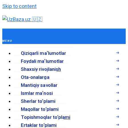
Skip to content
Qiziqarli maʼlumotlar
Foydali maʼlumotlar
Shaxsiy rivojlanish
Ota-onalarga
Mantiqiy savollar
Ismlar maʼnosi
Sherlar to‘plami
Maqollar to‘plami
Topishmoqlar to‘plami
Ertaklar to‘plami