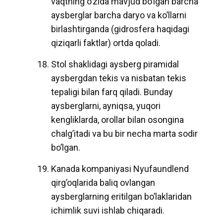
vaqtning o’zida mavjud bo’lgan barcha
aysberglar barcha daryo va ko’llarni
birlashtirganda (gidrosfera haqidagi
qiziqarli faktlar) ortda qoladi.
Stol shaklidagi aysberg piramidal
aysbergdan tekis va nisbatan tekis
tepaligi bilan farq qiladi. Bunday
aysberglarni, ayniqsa, yuqori
kengliklarda, orollar bilan osongina
chalg’itadi va bu bir necha marta sodir
bo’lgan.
Kanada kompaniyasi Nyufaundlend
qirg’oqlarida baliq ovlangan
aysberglarning eritilgan bo’laklaridan
ichimlik suvi ishlab chiqaradi.