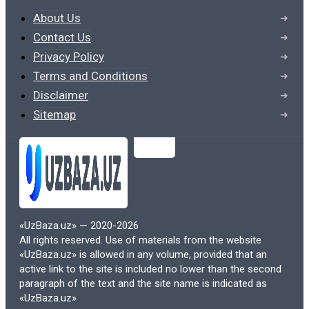
2. Экономическая
About Us
эффективность
Contact Us
Privacy Policy
Электронные учебники часто обходятся
Terms and Conditions
дешевле, чем их печатные аналоги. Это
Disclaimer
связано с отсутствием затрат на печать,
Sitemap
хранение и транспортировку. Для
студентов, особенно тех, кто обучается
на нескольких курсах одновременно, это
может быть значительным
преимуществом, позволяющим
экономить на учебных материалах.
«UzBaza.uz» — 2020-2026
All rights reserved. Use of materials from the website
Кроме того, многие образовательные
«UzBaza.uz» is allowed in any volume, provided that an
учреждения переходят на
active link to the site is included no lower than the second
paragraph of the text and the site name is indicated as
использование открытых
«UzBaza.uz»
образовательных ресурсов (OER),