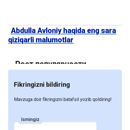
Abdulla Avloniy haqida eng sara
qiziqarli malumotlar
Рост популярности
электронных учебников:
Fikringizni bildiring
Причины и перспективы
Mavzuga doir fikringizni batafsil yozib qoldiring!
С развитием цифровых технологий и
увеличением доступности электронных
Ismingiz
устройств, электронные учебники