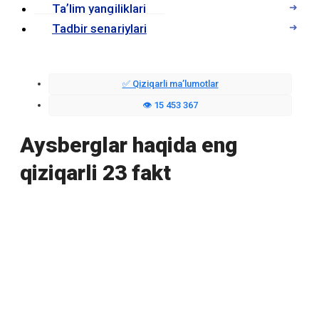
Taʼlim yangiliklari
Tadbir senariylari
✅ Qiziqarli maʼlumotlar
👁️ 15 453 367
Aysberglar haqida eng
qiziqarli 23 fakt