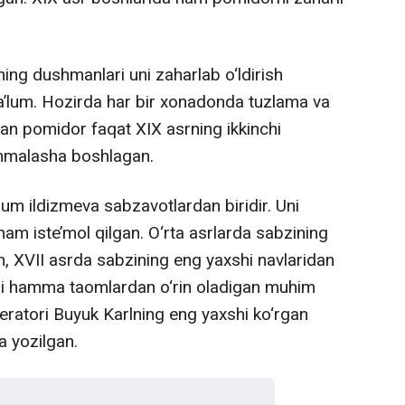
ing dushmanlari uni zaharlab o‘ldirish
lum. Hozirda har bir xonadonda tuzlama va
an pomidor faqat XIX asrning ikkinchi
ommalasha boshlagan.
m ildizmeva sabzavotlardan biridir. Uni
am iste’mol qilgan. O‘rta asrlarda sabzining
n, XVII asrda sabzining eng yaxshi navlaridan
arli hamma taomlardan o‘rin oladigan muhim
ratori Buyuk Karlning eng yaxshi ko‘rgan
a yozilgan.