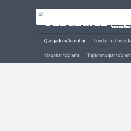
Skip to content
Qiziqarli maʼlumotlar
Foydali maʼlumotla
Maqollar to‘plami
Topishmoqlar to‘plam