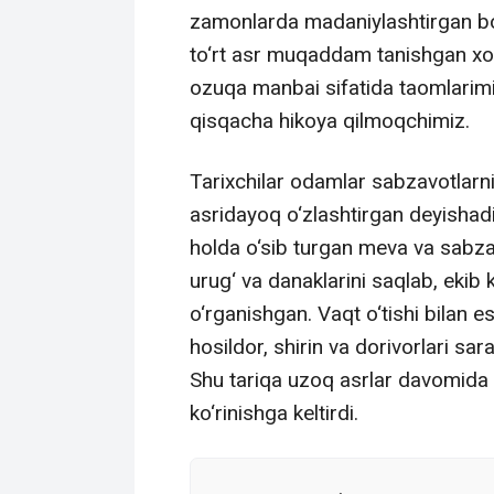
zamonlarda madaniylashtirgan bo‘
to‘rt asr muqaddam tanishgan xol
ozuqa manbai sifatida taomlarimi
qisqacha hikoya qilmoqchimiz.
Tarixchilar odamlar sabzavotlarni
asridayoq o‘zlashtirgan deyishadi
holda o‘sib turgan meva va sabzav
urug‘ va danaklarini saqlab, ekib 
o‘rganishgan. Vaqt o‘tishi bilan e
hosildor, shirin va dorivorlari sa
Shu tariqa uzoq asrlar davomida 
ko‘rinishga keltirdi.