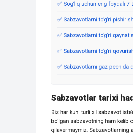
Sog’liq uchun eng foydali 7 t
Sabzavotlarni to’g’ri pishir
Sabzavotlarni to’g’ri qaynati
Sabzavotlarni to’g’ri qovuris
Sabzavotlarni gaz pechida qi
Sabzavotlar tarixi h
Biz har kuni turli xil sabzavot is
bo‘lgan sabzavotning ham kelib chi
qilavermaymiz. Sabzavotlarning a