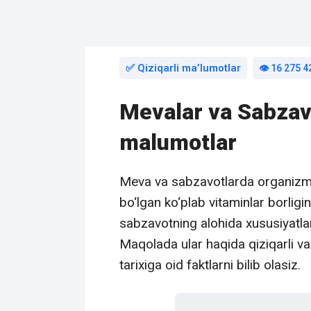
✅ Qiziqarli maʼlumotlar
👁️ 16 275 4
Mevalar va Sabzavo
malumotlar
Meva va sabzavotlarda organizmni
bo‘lgan ko‘plab vitaminlar borligi
sabzavotning alohida xususiyatl
Maqolada ular haqida qiziqarli v
tarixiga oid faktlarni bilib olasiz.