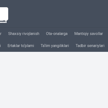
r
Shaxsiy rivojlanish
Ota-onalarga
Mantiqiy savollar
i
Ertaklar to‘plami
Taʼlim yangiliklari
Tadbir senariylari