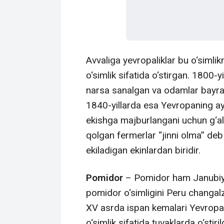
Avvaliga yevropaliklar bu o‘simli
o‘simlik sifatida o‘stirgan. 1800
narsa sanalgan va odamlar bayram
1840-yillarda esa Yevropaning a
ekishga majburlangani uchun g‘al
qolgan fermerlar “jinni olma” de
ekiladigan ekinlardan biridir.
Pomidor
– Pomidor ham Janubiy 
pomidor o‘simligini Peru changa
XV asrda ispan kemalari Yevropag
o‘simlik sifatida tuvaklarda o‘sti