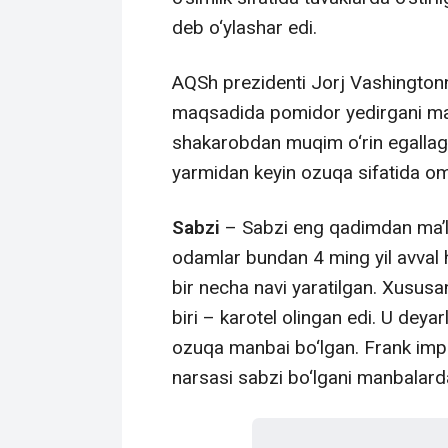
deb o‘ylashar edi.
AQSh prezidenti Jorj Vashingtonn
maqsadida pomidor yedirgani ma’
shakarobdan muqim o‘rin egallag
yarmidan keyin ozuqa sifatida 
Sabzi
– Sabzi eng qadimdan ma’lu
odamlar bundan 4 ming yil avval h
bir necha navi yaratilgan. Xususa
biri – karotel olingan edi. U dey
ozuqa manbai bo‘lgan. Frank impe
narsasi sabzi bo‘lgani manbalard