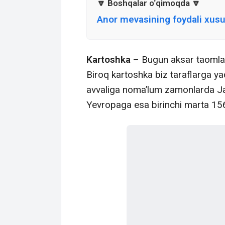
Anor mevasining foydali xusus
Kartoshka
– Bugun aksar taomlarn
Biroq kartoshka biz taraflarga ya
avvaliga noma’lum zamonlarda Ja
Yevropaga esa birinchi marta 1565