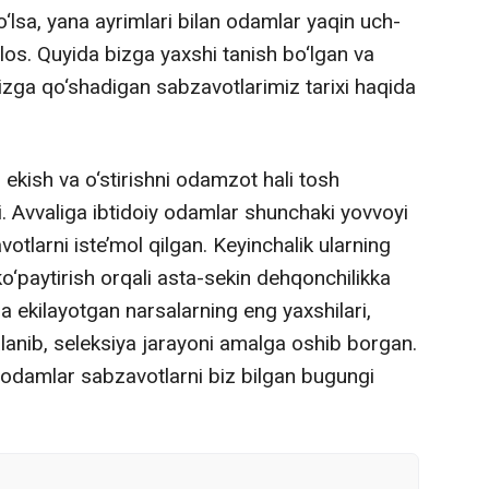
lsa, yana ayrimlari bilan odamlar yaqin uch-
os. Quyida bizga yaxshi tanish bo‘lgan va
zga qo‘shadigan sabzavotlarimiz tarixi haqida
 ekish va o‘stirishni odamzot hali tosh
. Avvaliga ibtidoiy odamlar shunchaki yovvoyi
otlarni iste’mol qilgan. Keyinchalik ularning
ko‘paytirish orqali asta-sekin dehqonchilikka
sa ekilayotgan narsalarning eng yaxshilari,
ralanib, seleksiya jarayoni amalga oshib borgan.
odamlar sabzavotlarni biz bilgan bugungi