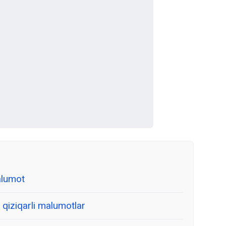
alumot
qiziqarli malumotlar