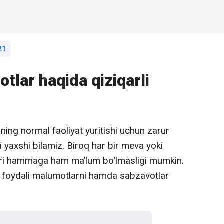
21
tlar haqida qiziqarli
ng normal faoliyat yuritishi uchun zarur
ni yaxshi bilamiz. Biroq har bir meva yoki
ari hammaga ham ma’lum bo‘lmasligi mumkin.
a foydali malumotlarni hamda sabzavotlar