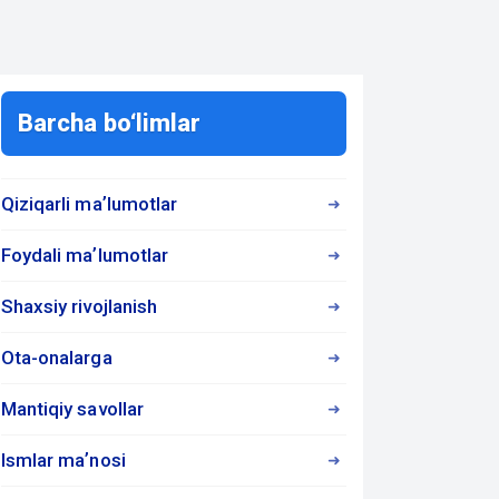
Barcha bo‘limlar
Qiziqarli maʼlumotlar
Foydali maʼlumotlar
Shaxsiy rivojlanish
Ota-onalarga
Mantiqiy savollar
Ismlar maʼnosi