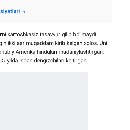
iyatlari
i kartoshkasiz tasavvur qilib bo‘lmaydi.
qin ikki asr muqaddam kirib kelgan xolos. Uni
nubiy Amerika hindulari madaniylashtirgan.
-yilda ispan dengizchilari keltirgan.