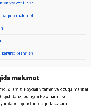
a sabzavot turlari
ish haqida malumot
sh
h
zartirib pishirish
aqida malumot
te’mol qilamiz. Foydali vitamin va ozuqa manbai
qish tarixi borligini ko‘p ham fikr
yrimlarini ajdodlarimiz juda qadim