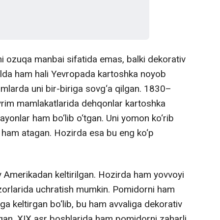
kni ozuqa manbai sifatida emas, balki dekorativ
-yilda ham hali Yevropada kartoshka noyob
larda uni bir-biriga sovg‘a qilgan. 1830–
yrim mamlakatlarida dehqonlar kartoshka
ayonlar ham bo‘lib o‘tgan. Uni yomon ko‘rib
b ham atagan. Hozirda esa bu eng ko‘p
Amerikadan keltirilgan. Hozirda ham yovvoyi
lzorlarida uchratish mumkin. Pomidorni ham
a keltirgan bo‘lib, bu ham avvaliga dekorativ
rilgan. XIX asr boshlarida ham pomidorni zaharli