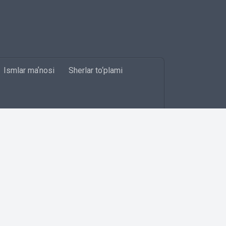
Ismlar maʼnosi
Sherlar to‘plami