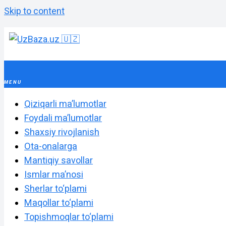
Skip to content
Qiziqarli maʼlumotlar
Foydali maʼlumotlar
Shaxsiy rivojlanish
Ota-onalarga
Mantiqiy savollar
Ismlar maʼnosi
Sherlar to‘plami
Maqollar to‘plami
Topishmoqlar to‘plami