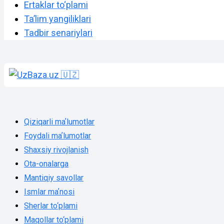
Ertaklar to‘plami
Taʼlim yangiliklari
Tadbir senariylari
Qiziqarli maʼlumotlar
Foydali maʼlumotlar
Shaxsiy rivojlanish
Ota-onalarga
Mantiqiy savollar
Ismlar maʼnosi
Sherlar to‘plami
Maqollar to‘plami