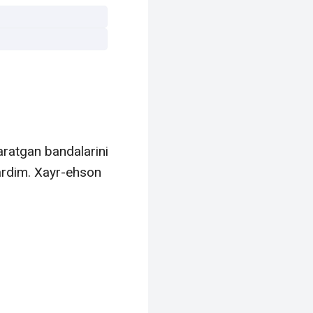
aratgan bandalarini
ardim. Xayr-ehson