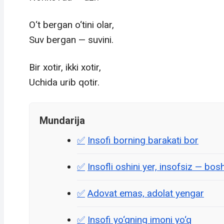
O‘t bergan o‘tini olar,
Suv bergan — suvini.
Bir xotir, ikki xotir,
Uchida urib qotir.
Mundarija
Insofi borning barakati bor
Insofli oshini yer, insofsiz — bosh
Adovat emas, adolat yengar
Insofi yo‘qning imoni yo‘q