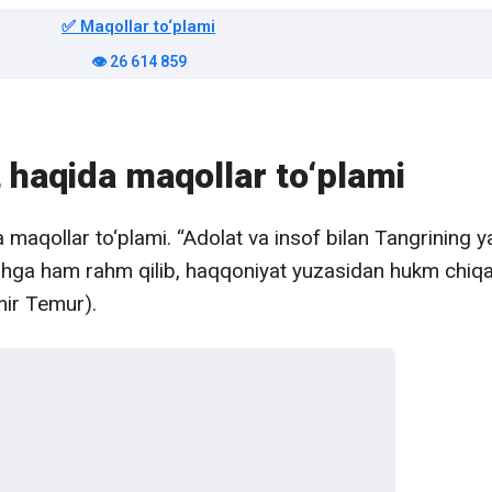
✅ Maqollar to‘plami
👁️ 26 614 859
t haqida maqollar to‘plami
 maqollar to‘plami. “Adolat va insof bilan Tangrining y
hga ham rahm qilib, haqqoniyat yuzasidan hukm chiq
mir Temur).