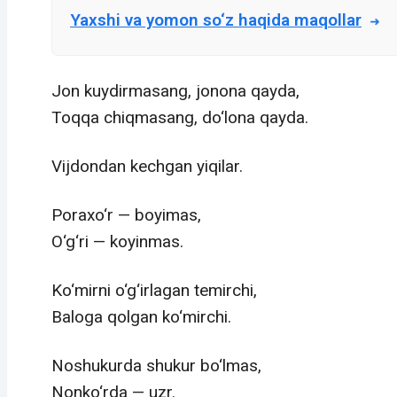
Yaxshi va yomon so‘z haqida maqollar
Jon kuydirmasang, jonona qayda,
Toqqa chiqmasang, do‘lona qayda.
Vijdondan kechgan yiqilar.
Poraxo‘r — boyimas,
O‘g‘ri — koyinmas.
Ko‘mirni o‘g‘irlagan temirchi,
Baloga qolgan ko‘mirchi.
Noshukurda shukur bo‘lmas,
Nonko‘rda — uzr.