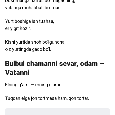
Dushmanga nafrati bo‘lmaganning,
vatanga muhabbati bo‘lmas.
Yurt boshiga ish tushsa,
er yigit hozir.
Kishi yurtida shoh bo‘lguncha,
o‘z yurtingda gado bo‘l.
Bulbul chamanni sevar, odam –
Vatanni
Elning g‘ami — erning g‘ami.
Tuqqan elga jon tortmasa ham, qon tortar.