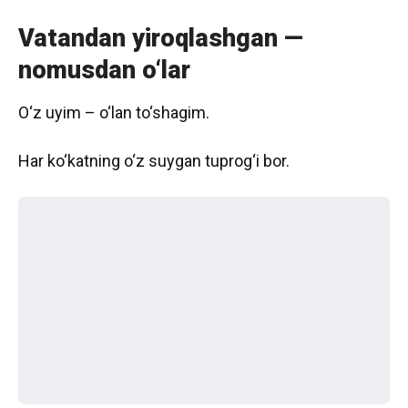
Vatandan yiroqlashgan —
nomusdan o‘lar
O‘z uyim – o‘lan to‘shagim.
Har ko‘katning o‘z suygan tuprog‘i bor.