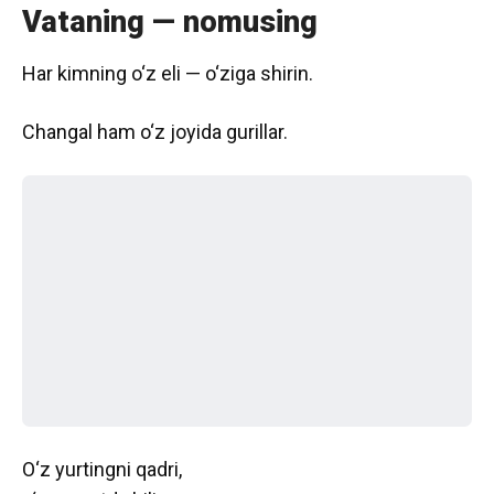
Vataning — nomusing
Har kimning o‘z eli — o‘ziga shirin.
Changal ham o‘z joyida gurillar.
O‘z yurtingni qadri,