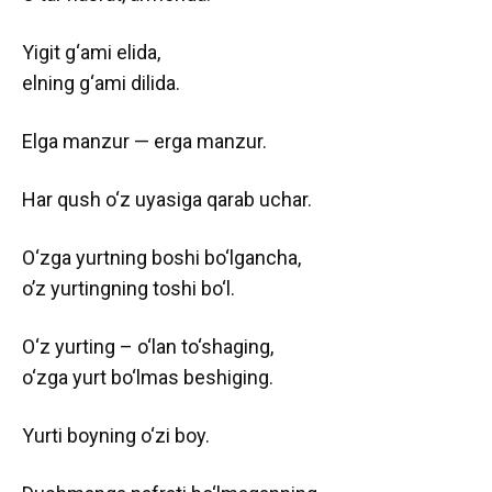
Yigit g‘ami elida,
elning g‘ami dilida.
Elga manzur — erga manzur.
Har qush o‘z uyasiga qarab uchar.
O‘zga yurtning boshi bo‘lgancha,
o’z yurtingning toshi bo‘l.
O‘z yurting – o‘lan to‘shaging,
o‘zga yurt bo‘lmas beshiging.
Yurti boyning o‘zi boy.