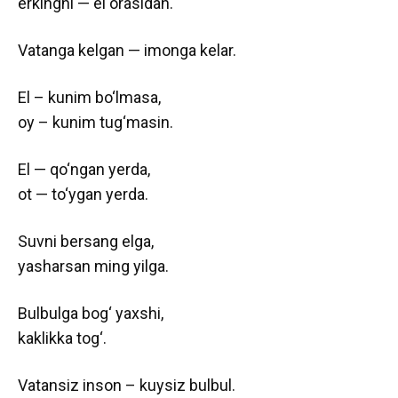
erkingni — el orasidan.
Vatanga kelgan — imonga kelar.
El – kunim bo‘lmasa,
oy – kunim tug‘masin.
El — qo‘ngan yerda,
ot — to‘ygan yerda.
Suvni bersang elga,
yasharsan ming yilga.
Bulbulga bog‘ yaxshi,
kaklikka tog‘.
Vatansiz inson – kuysiz bulbul.