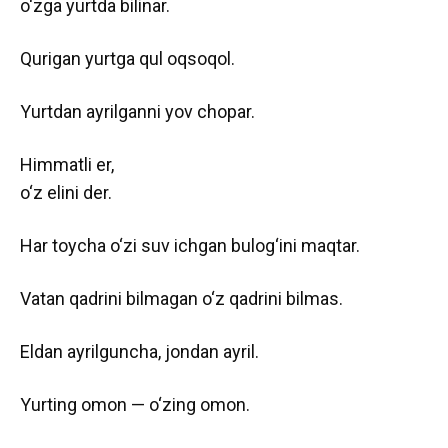
o‘zga yurtda bilinar.
Qurigan yurtga qul oqsoqol.
Yurtdan ayrilganni yov chopar.
Himmatli er,
o‘z elini der.
Har toycha o‘zi suv ichgan bulog‘ini maqtar.
Vatan qadrini bilmagan o‘z qadrini bilmas.
Eldan ayrilguncha, jondan ayril.
Yurting omon — o‘zing omon.