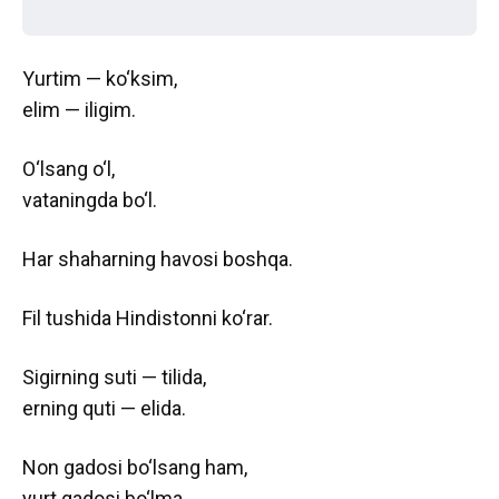
Yurtim — ko‘ksim,
elim — iligim.
O‘lsang o‘l,
vataningda bo‘l.
Har shaharning havosi boshqa.
Fil tushida Hindistonni ko‘rar.
Sigirning suti — tilida,
erning quti — elida.
Non gadosi bo‘lsang ham,
yurt gadosi bo‘lma.