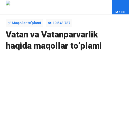
Skip to content
✅ Maqollar to‘plami
👁️ 19 548 737
Vatan va Vatanparvarlik
haqida maqollar to‘plami