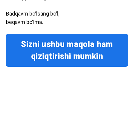
Badqavm bo‘lsang bo‘l,
beqavm bo‘lma.
Sizni ushbu maqola ham
qiziqtirishi mumkin