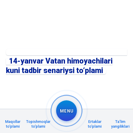
14-yanvar Vatan himoyachilari
kuni tadbir senariysi to‘plami
MENU
Maqollar
Topishmoqlar
Ertaklar
Taʼlim
to‘plami
to‘plami
to‘plami
yangiliklari