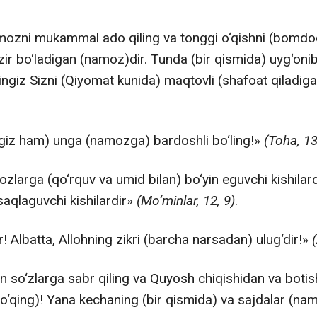
mozni mukammal ado qiling va tonggi o‘qishni (bomd
hozir bo‘ladigan (namoz)dir. Tunda (bir qismida) uyg‘oni
bingiz Sizni (Qiyomat kunida) maqtovli (shafoat qilad
ngiz ham) unga (namozga) bardoshli bo‘ling!»
(Toha, 1
zlarga (qo‘rquv va umid bilan) bo‘yin eguvchi kishilardi
saqlaguvchi kishilardir»
(Mo‘minlar, 1­2, 9)
.
 Albatta, Allohning zikri (barcha narsadan) ulug‘dir!»
n so‘zlarga sabr qiling va Quyosh chiqishidan va botis
‘qing)! Yana kechaning (bir qismida) va sajdalar (nam