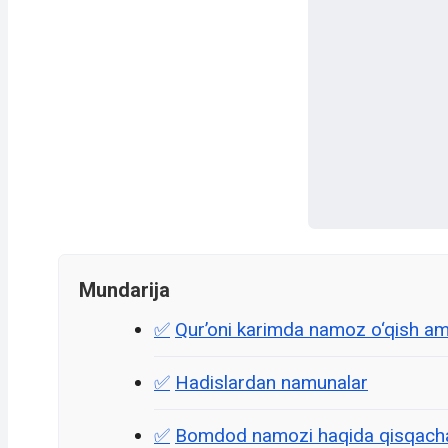
Mundarija
Qur’oni karimda namoz o‘qish amr
Hadislardan namunalar
Bomdod namozi haqida qisqach