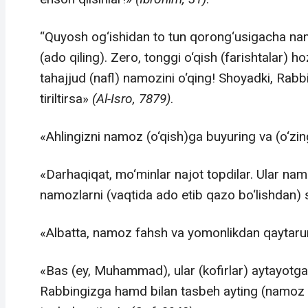
“Quyosh og‘ishidan to tun qorong‘usigacha na
(ado qiling). Zero, tonggi o‘qish (farishtalar) 
tahajjud (nafl) namozini o‘qing! Shoyadki, Rab
tiriltirsa»
(Al-Isro, 78­79)
.
«Ahlingizni namoz (o‘qish)ga buyuring va (o‘zi
«Darhaqiqat, mo‘minlar najot topdilar. Ular namo
namozlarni (vaqtida ado etib qazo bo‘lishdan) 
«Albatta, namoz fahsh va yomonlikdan qaytarur!
«Bas (ey, Muhammad), ular (kofirlar) aytayotga
Rabbingizga hamd bilan tasbeh ayting (namoz o