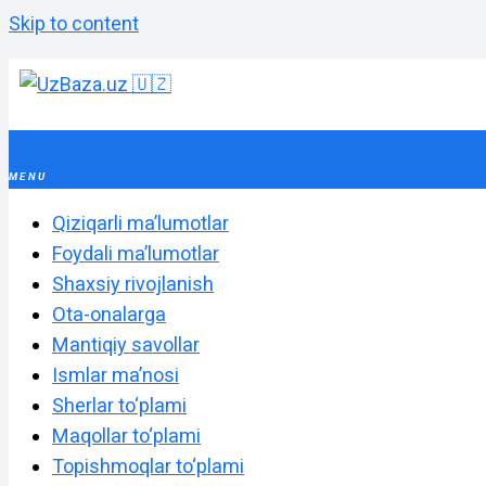
Skip to content
Qiziqarli maʼlumotlar
Foydali maʼlumotlar
Shaxsiy rivojlanish
Ota-onalarga
Mantiqiy savollar
Ismlar maʼnosi
Sherlar to‘plami
Maqollar to‘plami
Topishmoqlar to‘plami