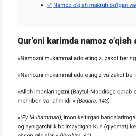
Namoz o‘qish makruh bo‘lgan vaq
Qur’oni karimda namoz o‘qish a
«Namozni mukammal ado etingiz, zakot beringiz 
«Namozni mukammal ado etingiz va zakot beri
«Alloh imonlaringizni (Baytul-Maqdisga qarab o
mehribon va rahmlidir»
(Baqara, 143).
«
(Ey Muhammad)
, imon keltirgan bandalarimg
og‘aynigarchilik bo‘lmaydigan Kun (qiyomat) ke
ehson qilsinlar!»
(Ibrohim, 31)
.