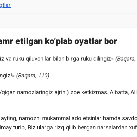
tlar
mr etilgan ko‘plab oyatlar bor
va ruku qiluvchilar bilan birga ruku qilingiz»
(Baqara,
ngiz!»
(Baqara, 110).
‘qigan namozlaringiz ajrini) zoe ketkizmas. Albatta, A
a ayting, namozni mukammal ado etsinlar hamda savdo
lmay turib, Biz ularga rizq qilib bergan narsalardan x