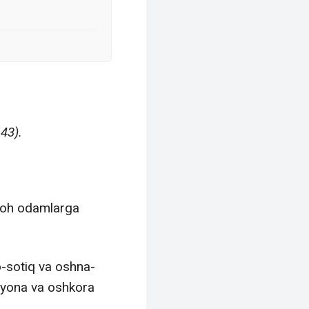
 43).
lloh odamlarga
-sotiq va oshna-
ufyona va oshkora