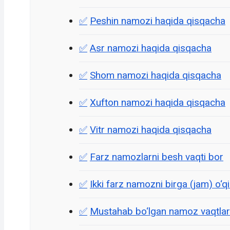
Peshin namozi haqida qisqacha
Asr namozi haqida qisqacha
Shom namozi haqida qisqacha
Xufton namozi haqida qisqacha
Vitr namozi haqida qisqacha
Farz namozlarni besh vaqti bor
Ikki farz namozni birga (jam) o‘qil
Mustahab bo‘lgan namoz vaqtlar