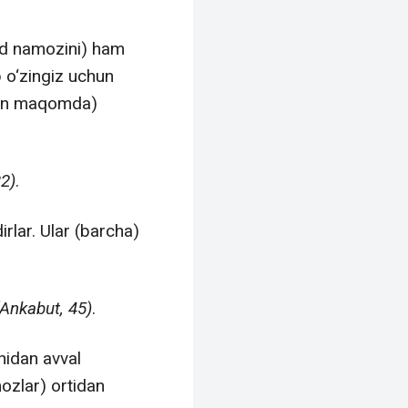
od namozini) ham
b o‘zingiz uchun
igan maqomda)
32)
.
rlar. Ular (barcha)
(Ankabut, 45)
.
hidan avval
ozlar) ortidan