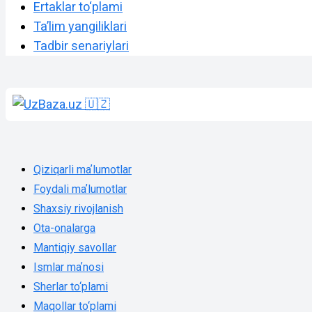
Ertaklar to‘plami
Taʼlim yangiliklari
Tadbir senariylari
Qiziqarli maʼlumotlar
Foydali maʼlumotlar
Shaxsiy rivojlanish
Ota-onalarga
Mantiqiy savollar
Ismlar maʼnosi
Sherlar to‘plami
Maqollar to‘plami