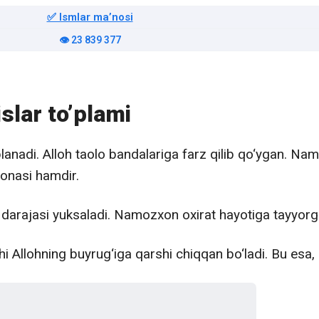
✅ Ismlar maʼnosi
👁️ 23 839 377
slar to’plami
lanadi. Alloh taolo bandalariga farz qilib qo‘ygan. Na
onasi hamdir.
 darajasi yuksaladi. Namozxon oxirat hayotiga tayyorgar
i Allohning buyrug‘iga qarshi chiqqan bo‘ladi. Bu esa, 