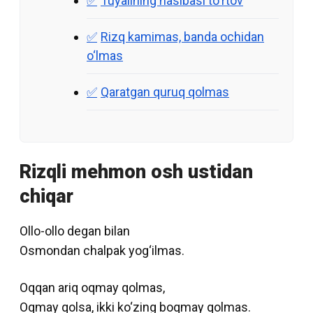
Tuyalining nasibasi to‘rtov
Rizq kamimas, banda ochidan
o‘lmas
Qaratgan quruq qolmas
Rizqli mehmon osh ustidan
chiqar
Ollo-ollo degan bilan
Osmondan chalpak yog‘ilmas.
Oqqan ariq oqmay qolmas,
Oqmay qolsa, ikki ko‘zing boqmay qolmas.