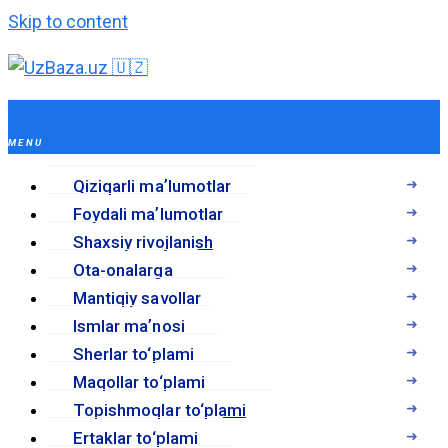
Skip to content
Qiziqarli maʼlumotlar
Foydali maʼlumotlar
Shaxsiy rivojlanish
Ota-onalarga
Mantiqiy savollar
Ismlar maʼnosi
Sherlar to‘plami
Maqollar to‘plami
Topishmoqlar to‘plami
Ertaklar to‘plami