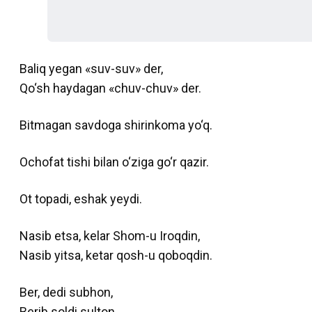
Baliq yegan «suv-suv» der,
Qo‘sh haydagan «chuv-chuv» der.
Bitmagan savdoga shirinkoma yo‘q.
Ochofat tishi bilan o‘ziga go‘r qazir.
Ot topadi, eshak yeydi.
Nasib etsa, kelar Shom-u Iroqdin,
Nasib yitsa, ketar qosh-u qoboqdin.
Ber, dedi subhon,
Berib soldi sulton.