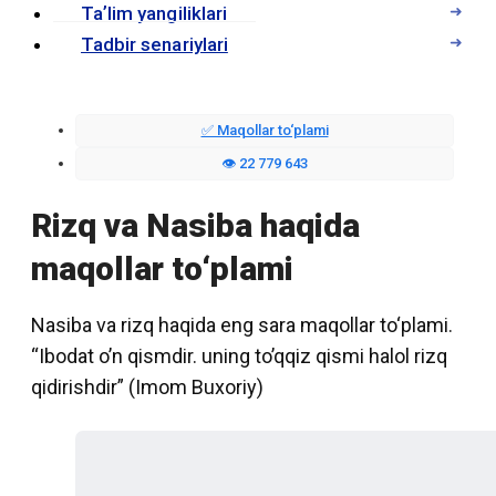
Taʼlim yangiliklari
Tadbir senariylari
✅ Maqollar to‘plami
👁️ 22 779 643
Rizq va Nasiba haqida
maqollar to‘plami
Nasiba va rizq haqida eng sara maqollar to‘plami.
“Ibodat o’n qismdir. uning to’qqiz qismi halol rizq
qidirishdir” (Imom Buxoriy)