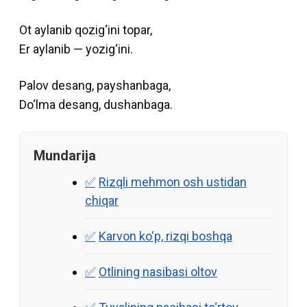
Ot aylanib qozig‘ini topar,
Er aylanib — yozig‘ini.
Palov desang, payshanbaga,
Do‘lma desang, dushanbaga.
Mundarija
Rizqli mehmon osh ustidan
chiqar
Karvon ko‘p, rizqi boshqa
Otlining nasibasi oltov