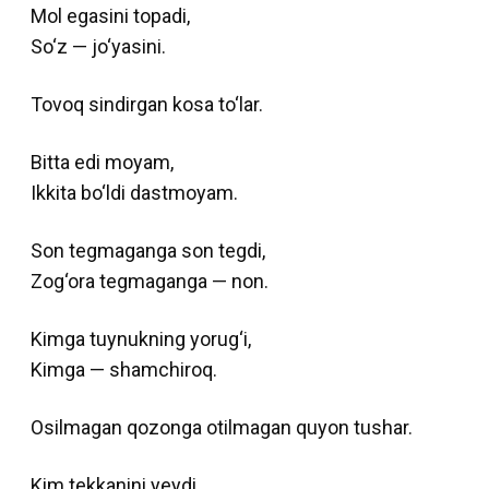
Mol egasini topadi,
So‘z — jo‘yasini.
Tovoq sindirgan kosa to‘lar.
Bitta edi moyam,
Ikkita bo‘ldi dastmoyam.
Son tegmaganga son tegdi,
Zog‘ora tegmaganga — non.
Kimga tuynukning yorug‘i,
Kimga — shamchiroq.
Osilmagan qozonga otilmagan quyon tushar.
Kim tekkanini yeydi,