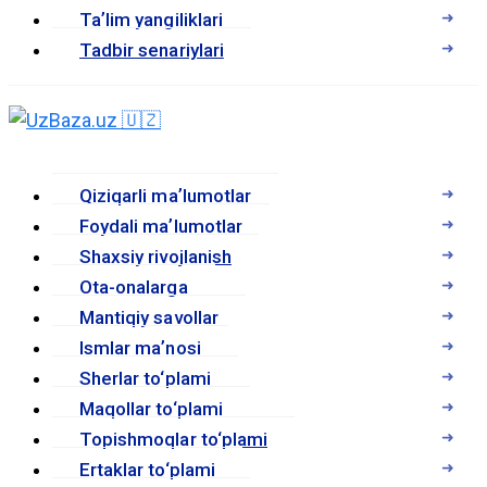
Taʼlim yangiliklari
Tadbir senariylari
Qiziqarli maʼlumotlar
Foydali maʼlumotlar
Shaxsiy rivojlanish
Ota-onalarga
Mantiqiy savollar
Ismlar maʼnosi
Sherlar to‘plami
Maqollar to‘plami
Topishmoqlar to‘plami
Ertaklar to‘plami