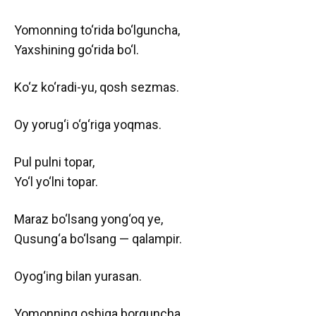
Yomonning to‘rida bo‘lguncha,
Yaxshining go‘rida bo‘l.
Ko‘z ko‘radi-yu, qosh sezmas.
Oy yorug‘i o‘g‘riga yoqmas.
Pul pulni topar,
Yo‘l yo‘lni topar.
Maraz bo‘lsang yong‘oq ye,
Qusung‘a bo‘lsang — qalampir.
Oyog‘ing bilan yurasan.
Yomonning oshiga borguncha,