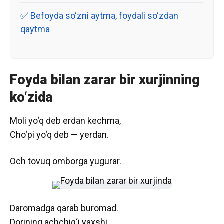
Befoyda so‘zni aytma, foydali so‘zdan
qaytma
Foyda bilan zarar bir xurjinning
ko‘zida
Moli yo‘q deb erdan kechma,
Cho‘pi yo‘q deb — yerdan.
Och tovuq omborga yugurar.
Daromadga qarab buromad.
Dorining achchig‘i yaxshi.