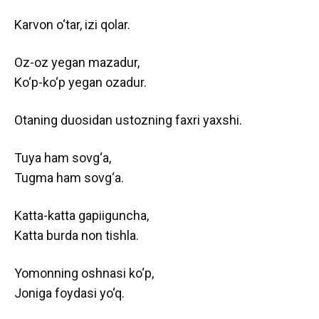
Karvon o‘tar, izi qolar.
Oz-oz yegan mazadur,
Ko‘p-ko‘p yegan ozadur.
Otaning duosidan ustozning faxri yaxshi.
Tuya ham sovg‘a,
Tugma ham sovg‘a.
Katta-katta gapiiguncha,
Katta burda non tishla.
Yomonning oshnasi ko‘p,
Joniga foydasi yo‘q.