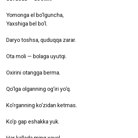
Yomonga el bo‘lguncha,
Yaxshiga bel bo‘l.
Daryo toshsa, quduqqa zarar.
Ota moli — bolaga uyutqi.
Oxirini otangga berma.
Qo‘lga olganning og‘iri yo‘q.
Ko‘rganning ko‘zidan ketmas.
Ko‘p gap eshakka yuk.
Har kallada ming xayol.