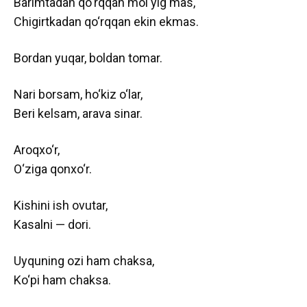
Barimtadan qo‘rqqan mol yig‘mas,
Chigirtkadan qo‘rqqan ekin ekmas.
Bordan yuqar, boldan tomar.
Nari borsam, ho‘kiz o‘lar,
Beri kelsam, arava sinar.
Aroqxo‘r,
O‘ziga qonxo‘r.
Kishini ish ovutar,
Kasalni — dori.
Uyquning ozi ham chaksa,
Ko‘pi ham chaksa.