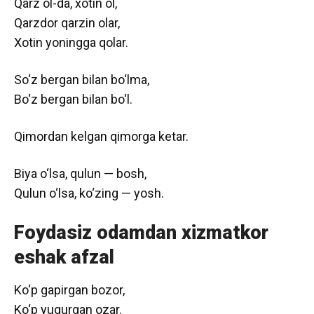
Qarz ol-da, xotin ol,
Qarzdor qarzin olar,
Xotin yoningga qolar.
So‘z bergan bilan bo‘lma,
Bo‘z bergan bilan bo‘l.
Qimordan kelgan qimorga ketar.
Biya o‘lsa, qulun — bosh,
Qulun o‘lsa, ko‘zing — yosh.
Foydasiz odamdan xizmatkor
eshak afzal
Ko‘p gapirgan bozor,
Ko‘p yugurgan ozar.