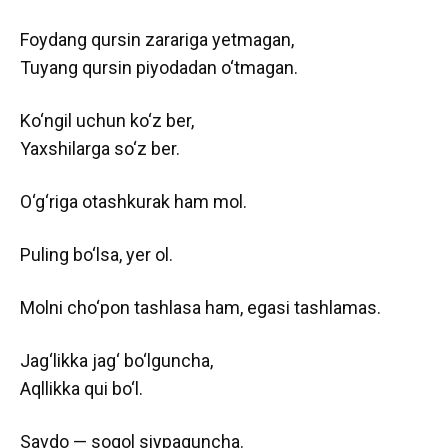
Foydang qursin zarariga yetmagan,
Tuyang qursin piyodadan o‘tmagan.
Ko‘ngil uchun ko‘z ber,
Yaxshilarga so‘z ber.
O‘g‘riga otashkurak ham mol.
Puling bo‘lsa, yer ol.
Molni cho‘pon tashlasa ham, egasi tashlamas.
Jag‘likka jag‘ bo‘lguncha,
Aqllikka qui bo‘l.
Savdo — soqol siypaguncha.