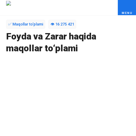
Skip to content
✅ Maqollar to‘plami
👁️ 16 275 421
Foyda va Zarar haqida
maqollar to‘plami