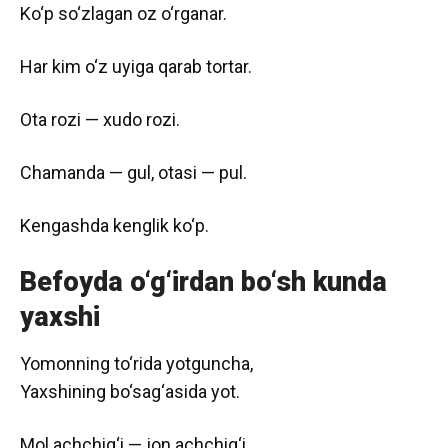
Ko‘p so‘zlagan oz o‘rganar.
Har kim o‘z uyiga qarab tortar.
Ota rozi — xudo rozi.
Chamanda — gul, otasi — pul.
Kengashda kenglik ko‘p.
Befoyda o‘g‘irdan bo‘sh kunda
yaxshi
Yomonning to‘rida yotguncha,
Yaxshining bo‘sag‘asida yot.
Mol achchig‘i — jon achchig‘i.