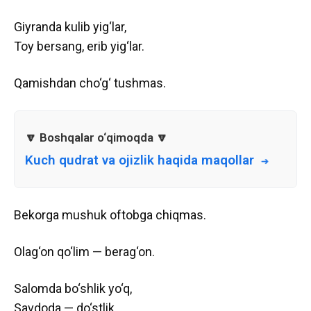
Giyranda kulib yig‘lar,
Toy bersang, erib yig‘lar.
Qamishdan cho‘g‘ tushmas.
Kuch qudrat va ojizlik haqida maqollar
Bekorga mushuk oftobga chiqmas.
Olag‘on qo‘lim — berag‘on.
Salomda bo‘shlik yo‘q,
Savdoda — do‘stlik.