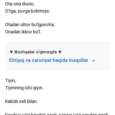
Ota-ona duosi,
O‘tga, suvga botirmas.
Otadan oltov bo‘lguncha,
Onadan ikkov bo‘l.
Ehtiyoj va zaruriyat haqida maqollar
Tiyin,
Tiyinning ishi qiyin.
Kabob seli bilan.
Foydasi yo‘q boydan qoch, panasi yo‘q soydan qoch