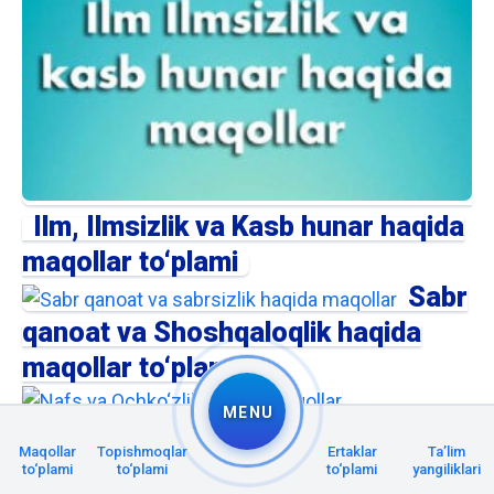
Ilm, Ilmsizlik va Kasb hunar haqida
maqollar to‘plami
Sabr
qanoat va Shoshqaloqlik haqida
maqollar to‘plami
MENU
Ochko‘zlik va Nafs haqida maqollar
Maqollar
Topishmoqlar
Ertaklar
Taʼlim
to‘plami
to‘plami
to‘plami
to‘plami
yangiliklari