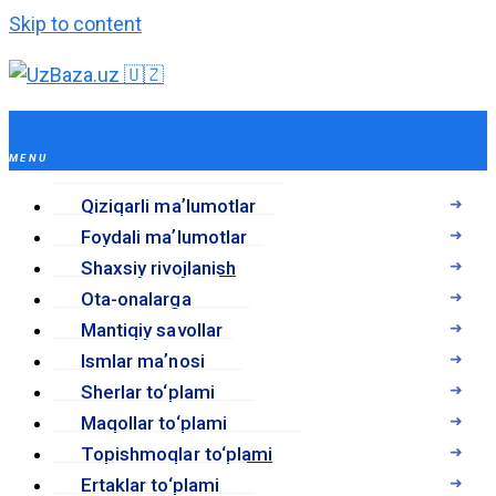
Skip to content
Qiziqarli maʼlumotlar
Foydali maʼlumotlar
Shaxsiy rivojlanish
Ota-onalarga
Mantiqiy savollar
Ismlar maʼnosi
Sherlar to‘plami
Maqollar to‘plami
Topishmoqlar to‘plami
Ertaklar to‘plami