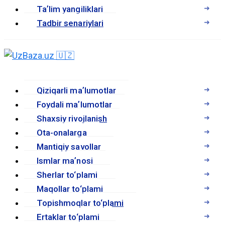
Taʼlim yangiliklari
Tadbir senariylari
Qiziqarli maʼlumotlar
Foydali maʼlumotlar
Shaxsiy rivojlanish
Ota-onalarga
Mantiqiy savollar
Ismlar maʼnosi
Sherlar to‘plami
Maqollar to‘plami
Topishmoqlar to‘plami
Ertaklar to‘plami