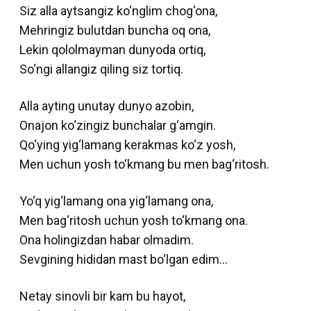
Siz alla aytsangiz ko‘nglim chog‘ona,
Mehringiz bulutdan buncha oq ona,
Lekin qololmayman dunyoda ortiq,
So‘ngi allangiz qiling siz tortiq.
Alla ayting unutay dunyo azobin,
Onajon ko‘zingiz bunchalar g‘amgin.
Qo‘ying yig‘lamang kerakmas ko‘z yosh,
Men uchun yosh to‘kmang bu men bag‘ritosh.
Yo‘q yig‘lamang ona yig‘lamang ona,
Men bag‘ritosh uchun yosh to‘kmang ona.
Ona holingizdan habar olmadim.
Sevgining hididan mast bo‘lgan edim…
Netay sinovli bir kam bu hayot,