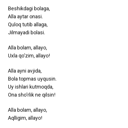
Beshikdagi bolaga,
Аlla aytar onasi.
Quloq tutib allaga,
Jilmayadi bolasi.
Аlla bolam, allayo,
Uxla qo‘zim, allayo!
Аlla ayni avjida,
Bola topmas uyqusin.
Uy ishlari kutmoqda,
Ona sho‘rlik ne qilsin!
Аlla bolam, allayo,
Аqlligim, allayo!