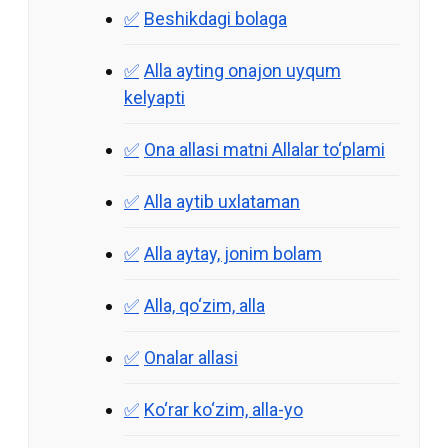
Beshikdagi bolaga
Alla ayting onajon uyqum
kelyapti
Ona allasi matni Allalar to‘plami
Alla aytib uxlataman
Alla aytay, jonim bolam
Alla, qo‘zim, alla
Onalar allasi
Ko‘rar ko‘zim, alla-yo