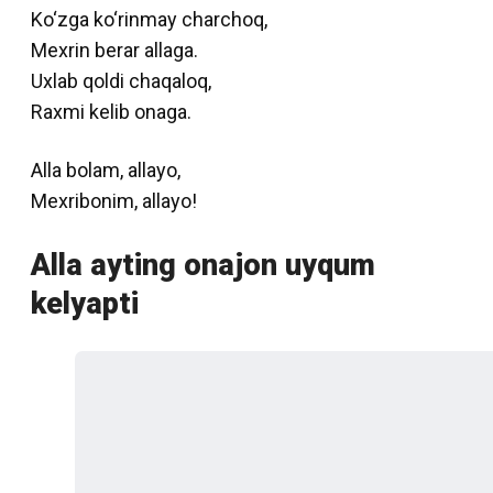
Ko‘zga ko‘rinmay charchoq,
Mexrin berar allaga.
Uxlab qoldi chaqaloq,
Raxmi kelib onaga.
Аlla bolam, allayo,
Mexribonim, allayo!
Alla ayting onajon uyqum
kelyapti