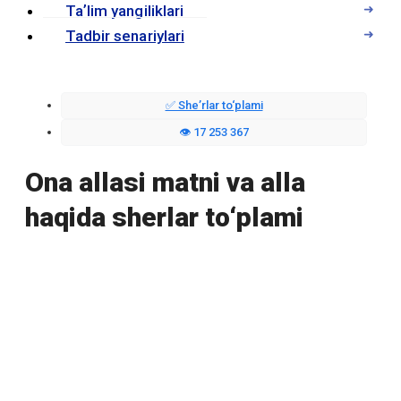
Taʼlim yangiliklari
Tadbir senariylari
✅ Sheʼrlar to‘plami
👁️ 17 253 367
Ona allasi matni va alla
haqida sherlar to‘plami