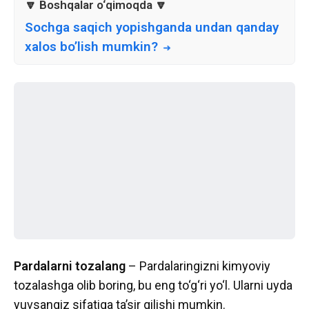
Sochga saqich yopishganda undan qanday
xalos bo’lish mumkin?
Pardalarni tozalang
– Pardalaringizni kimyoviy
tozalashga olib boring, bu eng to‘g‘ri yo‘l. Ularni uyda
yuvsangiz sifatiga ta’sir qilishi mumkin.