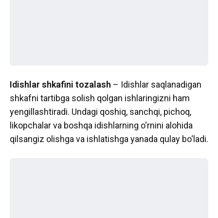
Idishlar shkafini tozalash
– Idishlar saqlanadigan
shkafni tartibga solish qolgan ishlaringizni ham
yengillashtiradi. Undagi qoshiq, sanchqi, pichoq,
likopchalar va boshqa idishlarning o‘rnini alohida
qilsangiz olishga va ishlatishga yanada qulay bo‘ladi.