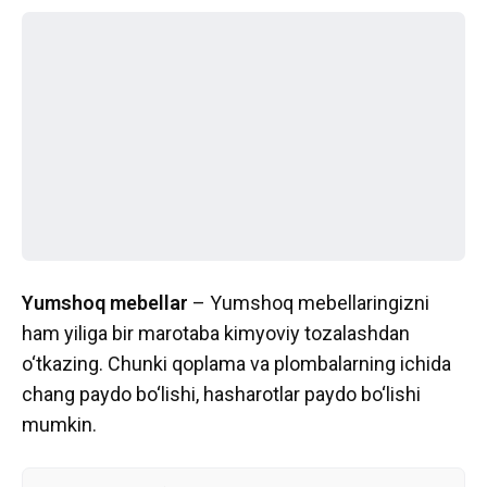
Yumshoq mebellar
– Yumshoq mebellaringizni
ham yiliga bir marotaba kimyoviy tozalashdan
o‘tkazing. Chunki qoplama va plombalarning ichida
chang paydo bo‘lishi, hasharotlar paydo bo‘lishi
mumkin.