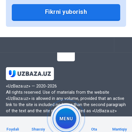
они предоставляют.
1. Доступность и удобство
Электронные учебники доступны для
студентов в любое время и в любом
месте. Достаточно иметь устройство с
доступом к интернету, чтобы получить
доступ к учебным материалам. Это
особенно полезно для студентов, которые
часто находятся в движении или не имеют
возможности носить с собой тяжелые
«UzBaza.uz» — 2020-2026
печатные книги.
All rights reserved. Use of materials from the website
Электронные учебники позволяют
«UzBaza.uz» is allowed in any volume, provided that an active
студентам быстро находить нужную
link to the site is included no lower than the second paragraph
of the text and the site name is indicated as «UzBaza.uz»
информацию с помощью функции поиска,
MENU
что делает процесс обучения более
эффективным. Кроме того, многие
Foydali
Shaxsiy
Ota
Mantiqiy