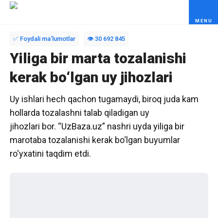
Skip to content
✅ Foydali maʼlumotlar
👁️ 30 692 845
Yiliga bir marta tozalanishi
kerak bo‘lgan uy jihozlari
Uy ishlari hech qachon tugamaydi, biroq juda kam
hollarda tozalashni talab qiladigan uy
jihozlari bor. “UzBaza.uz” nashri uyda yiliga bir
marotaba tozalanishi kerak bo‘lgan buyumlar
ro‘yxatini taqdim etdi.