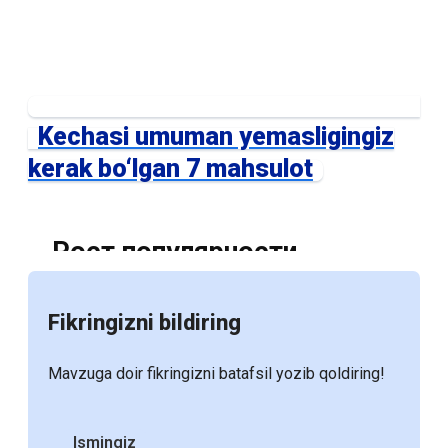
Kechasi umuman yemasligingiz
kerak bo‘lgan 7 mahsulot
Рост популярности
электронных учебников:
Fikringizni bildiring
Причины и перспективы
Mavzuga doir fikringizni batafsil yozib qoldiring!
С развитием цифровых технологий и
увеличением доступности электронных
Ismingiz