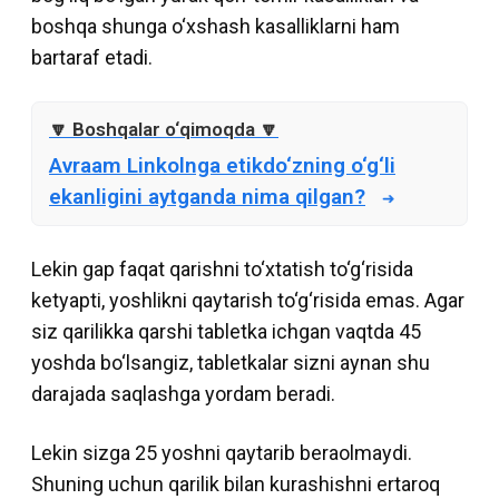
boshqa shunga o‘xshash kasalliklarni ham
bartaraf etadi.
Avraam Linkolnga etikdo‘zning o‘g‘li
ekanligini aytganda nima qilgan?
Lekin gap faqat qarishni to‘xtatish to‘g‘risida
ketyapti, yoshlikni qaytarish to‘g‘risida emas. Agar
siz qarilikka qarshi tabletka ichgan vaqtda 45
yoshda bo‘lsangiz, tabletkalar sizni aynan shu
darajada saqlashga yordam beradi.
Lekin sizga 25 yoshni qaytarib beraolmaydi.
Shuning uchun qarilik bilan kurashishni ertaroq