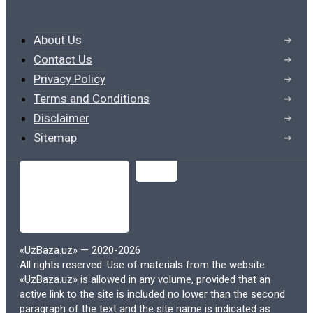
2. Экономическая
About Us
эффективность
Contact Us
Privacy Policy
Электронные учебники часто обходятся
Terms and Conditions
дешевле, чем их печатные аналоги. Это
Disclaimer
связано с отсутствием затрат на печать,
Sitemap
хранение и транспортировку. Для
студентов, особенно тех, кто обучается
на нескольких курсах одновременно, это
может быть значительным
преимуществом, позволяющим
экономить на учебных материалах.
«UzBaza.uz» — 2020-2026
All rights reserved. Use of materials from the website
Кроме того, многие образовательные
«UzBaza.uz» is allowed in any volume, provided that an
учреждения переходят на
active link to the site is included no lower than the second
paragraph of the text and the site name is indicated as
использование открытых