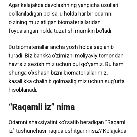
Agar kelajakda davolashning yangicha usullari
qo‘llaniladigan bo‘lsa, u holda har bir odamni
o‘zining muzlatilgan biomateriallaridan
foydalangan holda tuzatish mumkin bo‘ladi.
Bu biomateriallar ancha yosh holda saqlanib
turadi. Biz bankka o‘zimizni moliyaviy tomondan
havfsiz sezishimiz uchun pul qo‘yamiz. Bu ham
shunga o‘xshash bizni biomateriallarimiz,
kasallikka chalinib qolmasligimiz uchun sug‘urta
hisoblanadi.
“Raqamli iz” nima
Odamni shaxsiyatini ko‘rsatib beradigan “Raqamli
iz” tushunchasi haqida eshitganmisiz? Kelajakda