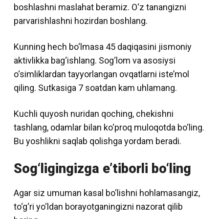
boshlashni maslahat beramiz. O‘z tanangizni
parvarishlashni hozirdan boshlang.
Kunning hech bo‘lmasa 45 daqiqasini jismoniy
aktivlikka bag‘ishlang. Sog‘lom va asosiysi
o‘simliklardan tayyorlangan ovqatlarni iste’mol
qiling. Sutkasiga 7 soatdan kam uhlamang.
Kuchli quyosh nuridan qoching, chekishni
tashlang, odamlar bilan ko‘proq muloqotda bo‘ling.
Bu yoshlikni saqlab qolishga yordam beradi.
Sog‘ligingizga e’tiborli bo‘ling
Agar siz umuman kasal bo‘lishni hohlamasangiz,
to‘g‘ri yo‘ldan borayotganingizni nazorat qilib