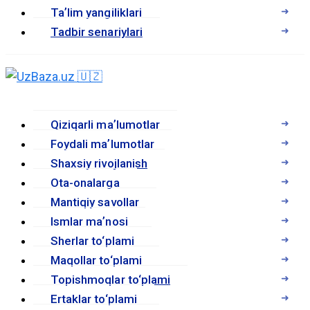
Taʼlim yangiliklari
Tadbir senariylari
Qiziqarli maʼlumotlar
Foydali maʼlumotlar
Shaxsiy rivojlanish
Ota-onalarga
Mantiqiy savollar
Ismlar maʼnosi
Sherlar to‘plami
Maqollar to‘plami
Topishmoqlar to‘plami
Ertaklar to‘plami