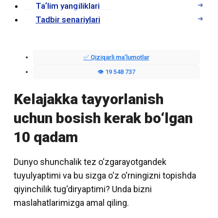
Taʼlim yangiliklari
Tadbir senariylari
✅ Qiziqarli maʼlumotlar
👁️ 19 548 737
Kelajakka tayyorlanish
uchun bosish kerak bo‘lgan
10 qadam
Dunyo shunchalik tez o‘zgarayotgandek
tuyulyaptimi va bu sizga o‘z o‘rningizni topishda
qiyinchilik tug‘diryaptimi? Unda bizni
maslahatlarimizga amal qiling.