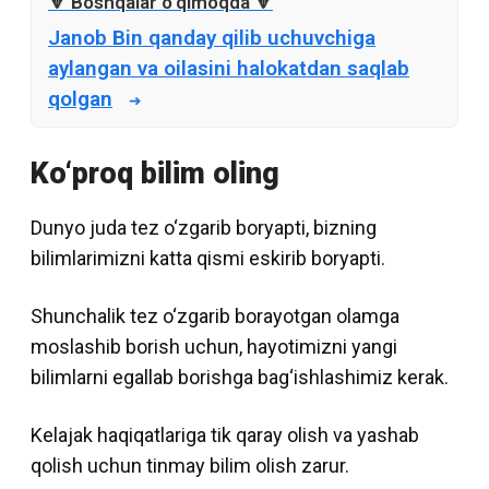
Janob Bin qanday qilib uchuvchiga
aylangan va oilasini halokatdan saqlab
qolgan
Ko‘proq bilim oling
Dunyo juda tez o‘zgarib boryapti, bizning
bilimlarimizni katta qismi eskirib boryapti.
Shunchalik tez o‘zgarib borayotgan olamga
moslashib borish uchun, hayotimizni yangi
bilimlarni egallab borishga bag‘ishlashimiz kerak.
Kelajak haqiqatlariga tik qaray olish va yashab
qolish uchun tinmay bilim olish zarur.