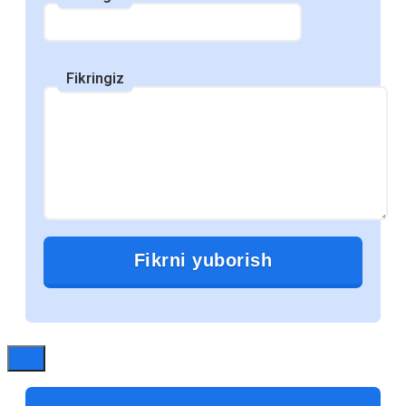
устройств, электронные учебники
становятся все более популярными в
образовательной среде. Многие школы,
Fikringiz
колледжи и университеты переходят на
использование электронных ресурсов,
что открывает новые возможности для
студентов и преподавателей. В этом
посте мы рассмотрим, почему объем
использования электронных учебников
продолжает расти и какие
преимущества они предоставляют.
1. Доступность и удобство
Электронные учебники доступны для
студентов в любое время и в любом
месте. Достаточно иметь устройство с