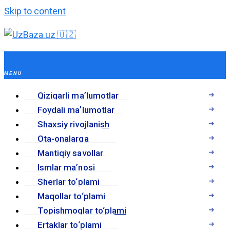
Skip to content
Qiziqarli maʼlumotlar
Foydali maʼlumotlar
Shaxsiy rivojlanish
Ota-onalarga
Mantiqiy savollar
Ismlar maʼnosi
Sherlar to‘plami
Maqollar to‘plami
Topishmoqlar to‘plami
Ertaklar to‘plami