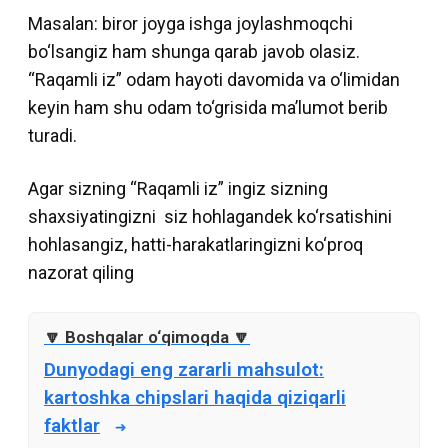
Masalan: biror joyga ishga joylashmoqchi
bo‘lsangiz ham shunga qarab javob olasiz.
“Raqamli iz” odam hayoti davomida va o‘limidan
keyin ham shu odam to‘grisida ma’lumot berib
turadi.
Agar sizning “Raqamli iz” ingiz sizning
shaxsiyatingizni siz hohlagandek ko‘rsatishini
hohlasangiz, hatti-harakatlaringizni ko‘proq
nazorat qiling
Dunyodagi eng zararli mahsulot:
kartoshka chipslari haqida qiziqarli
faktlar