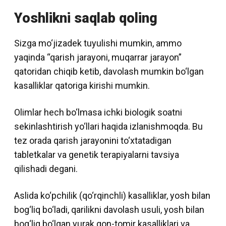
Yoshlikni saqlab qoling
Sizga mo‘jizadek tuyulishi mumkin, ammo
yaqinda “qarish jarayoni, muqarrar jarayon”
qatoridan chiqib ketib, davolash mumkin bo‘lgan
kasalliklar qatoriga kirishi mumkin.
Olimlar hech bo‘lmasa ichki biologik soatni
sekinlashtirish yo‘llari haqida izlanishmoqda. Bu
tez orada qarish jarayonini to‘xtatadigan
tabletkalar va genetik terapiyalarni tavsiya
qilishadi degani.
Aslida ko‘pchilik (qo‘rqinchli) kasalliklar, yosh bilan
bog‘liq bo‘ladi, qarilikni davolash usuli, yosh bilan
bog‘liq bo‘lgan yurak qon-tomir kasalliklari va