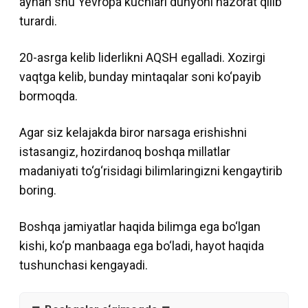
aynan shu Yevropa kuchlari dunyoni nazorat qilib
turardi.
20-asrga kelib liderlikni AQSH egalladi. Xozirgi
vaqtga kelib, bunday mintaqalar soni ko‘payib
bormoqda.
Agar siz kelajakda biror narsaga erishishni
istasangiz, hozirdanoq boshqa millatlar
madaniyati to‘g‘risidagi bilimlaringizni kengaytirib
boring.
Boshqa jamiyatlar haqida bilimga ega bo‘lgan
kishi, ko‘p manbaaga ega bo‘ladi, hayot haqida
tushunchasi kengayadi.