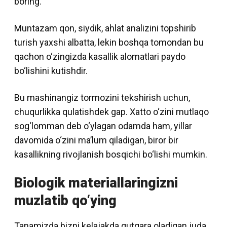
boring.
Muntazam qon, siydik, ahlat analizini topshirib
turish yaxshi albatta, lekin boshqa tomondan bu
qachon o‘zingizda kasallik alomatlari paydo
bo‘lishini kutishdir.
Bu mashinangiz tormozini tekshirish uchun,
chuqurlikka qulatishdek gap. Xatto o‘zini mutlaqo
sog‘lomman deb o‘ylagan odamda ham, yillar
davomida o‘zini ma’lum qiladigan, biror bir
kasallikning rivojlanish bosqichi bo‘lishi mumkin.
Biologik materiallaringizni
muzlatib qo‘ying
Tanamizda bizni kelajakda qutqara oladigan juda