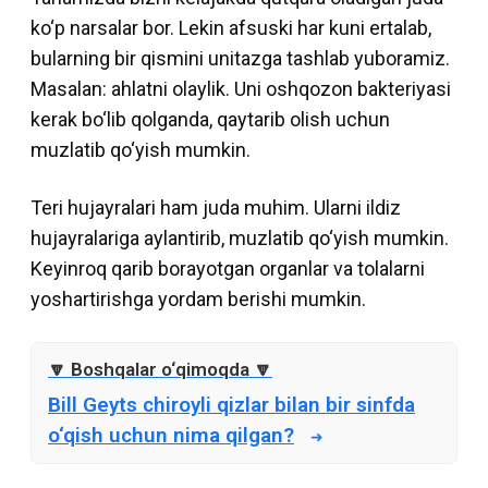
ko‘p narsalar bor. Lekin afsuski har kuni ertalab,
bularning bir qismini unitazga tashlab yuboramiz.
Masalan: ahlatni olaylik. Uni oshqozon bakteriyasi
kerak bo‘lib qolganda, qaytarib olish uchun
muzlatib qo‘yish mumkin.
Teri hujayralari ham juda muhim. Ularni ildiz
hujayralariga aylantirib, muzlatib qo‘yish mumkin.
Keyinroq qarib borayotgan organlar va tolalarni
yoshartirishga yordam berishi mumkin.
Bill Geyts chiroyli qizlar bilan bir sinfda
o‘qish uchun nima qilgan?