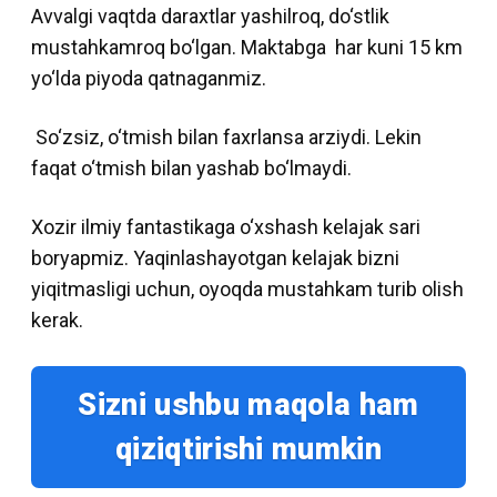
Avvalgi vaqtda daraxtlar yashilroq, do‘stlik
mustahkamroq bo‘lgan. Maktabga har kuni 15 km
yo‘lda piyoda qatnaganmiz.
So‘zsiz, o‘tmish bilan faxrlansa arziydi. Lekin
faqat o‘tmish bilan yashab bo‘lmaydi.
Xozir ilmiy fantastikaga o‘xshash kelajak sari
boryapmiz. Yaqinlashayotgan kelajak bizni
yiqitmasligi uchun, oyoqda mustahkam turib olish
kerak.
Sizni ushbu maqola ham
qiziqtirishi mumkin