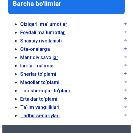
Barcha bo‘limlar
доступом к интернету, чтобы получить
доступ к учебным материалам. Это
особенно полезно для студентов,
Qiziqarli maʼlumotlar
которые часто находятся в движении
Foydali maʼlumotlar
или не имеют возможности носить с
Shaxsiy rivojlanish
собой тяжелые печатные книги.
Ota-onalarga
Mantiqiy savollar
Электронные учебники позволяют
Ismlar maʼnosi
студентам быстро находить нужную
Sherlar to‘plami
информацию с помощью функции
Maqollar to‘plami
поиска, что делает процесс обучения
Topishmoqlar to‘plami
более эффективным. Кроме того, многие
Ertaklar to‘plami
электронные учебники содержат
Taʼlim yangiliklari
интерактивные элементы, такие как
Tadbir senariylari
видео, аудио и тесты, что способствует
лучшему усвоению материала.