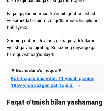
bilan yaqindan aloqa qilishga muhtojmiz.
Faqat gaplashishmas, ko‘rishib quchoqlashish,
yelkamizda bir-birimizni qo‘llarimizni his qilishni
hohlaymiz.
Shuning uchun atrofingizga haqiqiy do‘stlarni
yig‘ishga vaqt ajrating. Bu sizning miyangizga
ham quvvat bag‘ishlaydi.
Kutilmagan bashorat: 11 yoshli qizning
1969 yilda yozgan xati topildi
Faqat o‘tmish bilan yashamang