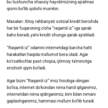
bu tushuncha shaxsiy hayotimizning ajralmas
qismi bo‘lib qolishi mumkin.
Masalan: Xitoy rahbariyati sotsial kredit berishda
har bir fuqaroning o‘sha “raqamli iz” iga qarab
baho beradi, ya’ni kredit shunga qarab ajratiladi.
“Raqamli iz” odamni internetdagi barcha hatti
harakatlari haqida ma’lumot bera oladi. Agar
ko‘rsatkichlar past chiqsa, ijtimoiy ta’minotga
erishish qiyin bo‘ladi.
Agar bizni “Raqamli iz” imiz hisobga olingan
bo‘lsa, internet do‘kondan nima harid qilganimiz,
internetdan nima qidirganimiz, kim bilan nimani
gaplashganimiz, hammasi ma’lum bo‘lib turadi.