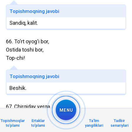
Topishmoqning javobi
Sandiq, kalit.
66. To‘rt oyog‘i bor,
Ostida toshi bor,
Top-chi!
Topishmoqning javobi
Beshik.
67. Chirgiday yerga kun tegmas.
MENU
Topishmoqlar
Ertaklar
Taʼlim
Tadbir
Topishmoqning javobi
to‘plami
to‘plami
yangiliklari
senariylari