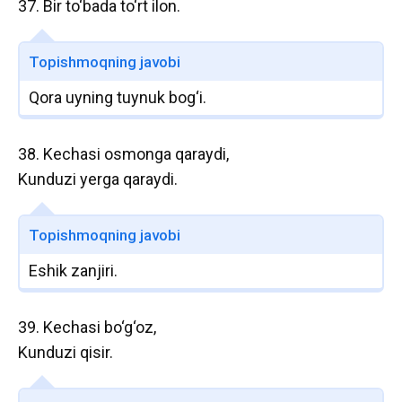
37. Bir to‘bada to‘rt ilon.
Topishmoqning javobi
Qora uyning tuynuk bog‘i.
38. Kechasi osmonga qaraydi,
Kunduzi yerga qaraydi.
Topishmoqning javobi
Eshik zanjiri.
39. Kechasi bo‘g‘oz,
Kunduzi qisir.