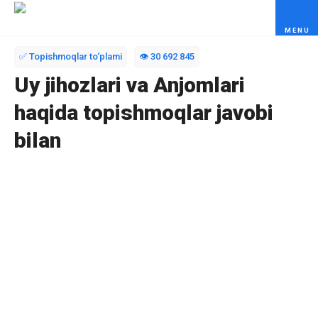
Skip to content
✅ Topishmoqlar to‘plami
👁️ 30 692 845
Uy jihozlari va Anjomlari
haqida topishmoqlar javobi
bilan