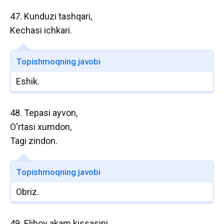
47. Kunduzi tashqari,
Kechasi ichkari.
Topishmoqning javobi
Eshik.
48. Tepasi ayvon,
O‘rtasi xumdon,
Tagi zindon.
Topishmoqning javobi
Obriz.
49. Eliboy akam kissasini,