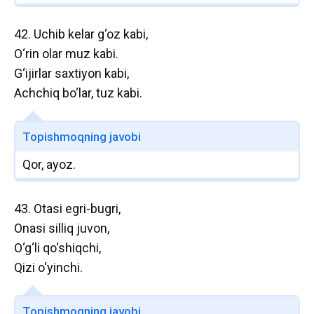
42. Uchib kelar g‘oz kabi,
O‘rin olar muz kabi.
G‘ijirlar saxtiyon kabi,
Achchiq bo‘lar, tuz kabi.
Topishmoqning javobi
Qor, ayoz.
43. Otasi egri-bugri,
Onasi silliq juvon,
O‘g‘li qo‘shiqchi,
Qizi o‘yinchi.
Topishmoqning javobi