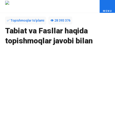
Skip to content
✅ Topishmoqlar to‘plami
👁️ 28 393 376
Tabiat va Fasllar haqida
topishmoqlar javobi bilan