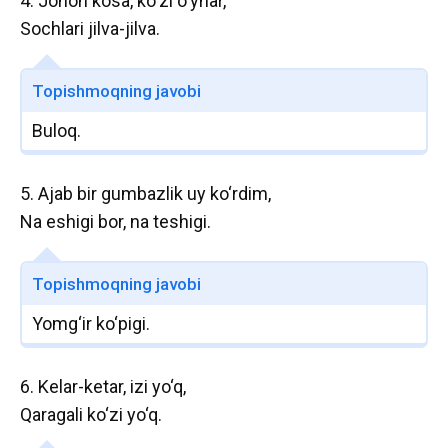
4. Jonon kosa, ko‘zi o‘ynar,
Sochlari jilva-jilva.
Topishmoqning javobi
Buloq.
5. Ajab bir gumbazlik uy ko‘rdim,
Na eshigi bor, na teshigi.
Topishmoqning javobi
Yomg‘ir ko‘pigi.
6. Kelar-ketar, izi yo‘q,
Qaragali ko‘zi yo‘q.