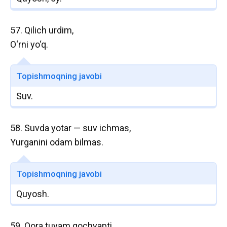
57. Qilich urdim,
O‘rni yo‘q.
Topishmoqning javobi
Suv.
58. Suvda yotar — suv ichmas,
Yurganini odam bilmas.
Topishmoqning javobi
Quyosh.
59. Qora tuyam qochyapti,