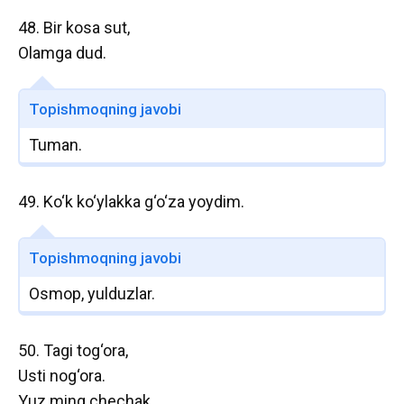
48. Bir kosa sut,
Olamga dud.
Topishmoqning javobi
Tuman.
49. Ko‘k ko‘ylakka g‘o‘za yoydim.
Topishmoqning javobi
Osmop, yulduzlar.
50. Tagi tog‘ora,
Usti nog‘ora.
Yuz ming chechak,