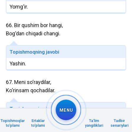
Yomg‘ir.
66. Bir qushim bor hangi,
Bog‘dan chiqadi changi.
Topishmoqning javobi
Yashin.
67. Meni so‘raydilar,
Ko‘rinsam qochadilar.
Topishmoqning javobi
MENU
Yomg‘ir.
Topishmoqlar
Ertaklar
Taʼlim
Tadbir
to‘plami
to‘plami
yangiliklari
senariylari