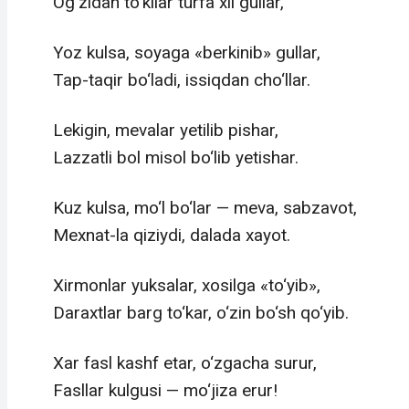
Og‘zidan to‘kilar turfa xil gullar,
Yoz kulsa, soyaga «berkinib» gullar,
Tap-taqir bo‘ladi, issiqdan cho‘llar.
Lekigin, mevalar yetilib pishar,
Lazzatli bol misol bo‘lib yetishar.
Kuz kulsa, mo‘l bo‘lar — meva, sabzavot,
Mexnat-la qiziydi, dalada xayot.
Xirmonlar yuksalar, xosilga «to‘yib»,
Daraxtlar barg to‘kar, o‘zin bo‘sh qo‘yib.
Xar fasl kashf etar, o‘zgacha surur,
Fasllar kulgusi — mo‘jiza erur!