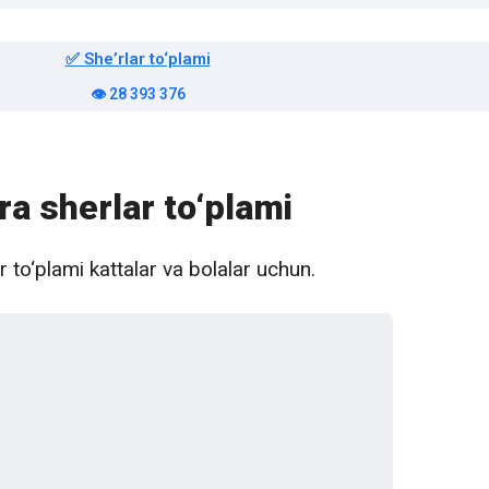
✅ Sheʼrlar to‘plami
👁️ 28 393 376
ra sherlar to‘plami
r to‘plami kattalar va bolalar uchun.