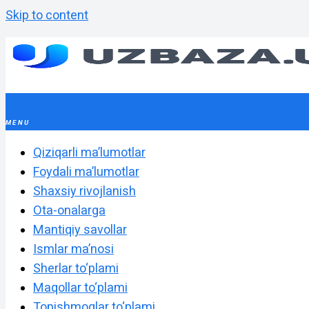
Skip to content
Qiziqarli maʼlumotlar
Foydali maʼlumotlar
Shaxsiy rivojlanish
Ota-onalarga
Mantiqiy savollar
Ismlar maʼnosi
Sherlar to‘plami
Maqollar to‘plami
Topishmoqlar to‘plami