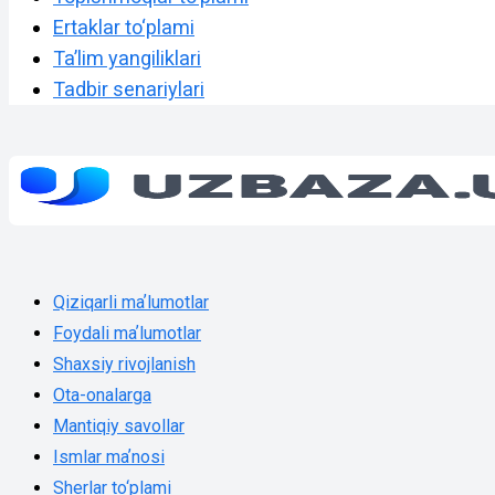
Ertaklar to‘plami
Taʼlim yangiliklari
Tadbir senariylari
Qiziqarli maʼlumotlar
Foydali maʼlumotlar
Shaxsiy rivojlanish
Ota-onalarga
Mantiqiy savollar
Ismlar maʼnosi
Sherlar to‘plami