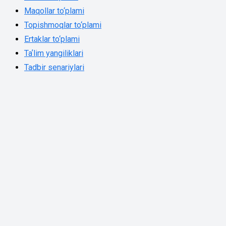
Maqollar to‘plami
Topishmoqlar to‘plami
Ertaklar to‘plami
Taʼlim yangiliklari
Tadbir senariylari