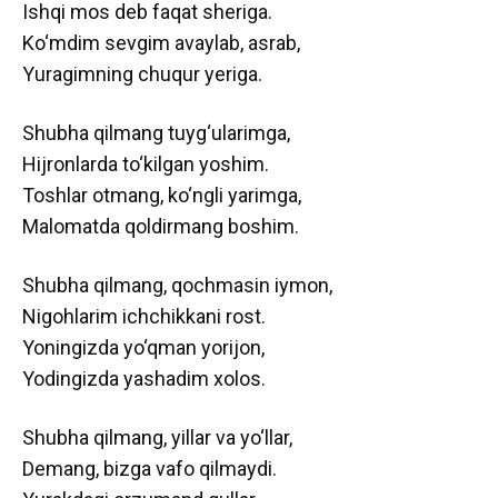
Ishqi mos deb faqat sheriga.
Ko‘mdim sevgim avaylab, asrab,
Yuragimning chuqur yeriga.
Shubha qilmang tuyg‘ularimga,
Hijronlarda to‘kilgan yoshim.
Toshlar otmang, ko‘ngli yarimga,
Malomatda qoldirmang boshim.
Shubha qilmang, qochmasin iymon,
Nigohlarim ichchikkani rost.
Yoningizda yo‘qman yorijon,
Yodingizda yashadim xolos.
Shubha qilmang, yillar va yo‘llar,
Demang, bizga vafo qilmaydi.