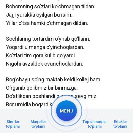
Bobomning so‘zlari ko‘chmagan tildan.
Jajji yurakka oyilgan bu isim.
Yillar o‘tsa hamki o‘chmagan dildan.
Sochlaring tortardim o‘ynab qo‘llarin.
Yoqardi u menga o‘yinchoqlardan.
Ko‘zlari tim qora kulib qo‘yardi.
Nigohi avzaldek ovunchoqlardan.
Bog‘chayu so‘ng maktab keldi kollej ham.
O‘rganib qolibmiz bir birimizga.
Do‘stlikdan boshlandi bizning sevgimiz.
Bor umidla boqardik baxtimizga.
MENU
Quvonchlar so‘ngi ham kelib qarshimga.
Sherlar
Maqollar
Topishmoqlar
Ertaklar
to‘plami
to‘plami
to‘plami
to‘plami
Ayirdi bizlarni solib kulfatga.