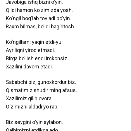
Javobiga ishq bizni o‘yin.
Qildi hamon ko‘zimizda yosh.
Ko‘ngil bog‘lab tovladi bo‘yin.
Raxm bilmas, bo‘ldi bag‘ritosh.
Ko‘ngillarni yaqin etdi-yu.
Ayriliqni yiroq etmadi.
Birga bo‘lish endi imkonsiz.
Xazilini davom etadi.
Sababchi biz, gunoxkordur biz.
Qismatimiz shudir ming afsus.
Xazilimiz qilib ovora.
O‘zimizni aldadi yo rab.
Biz sevgini o‘yin aylabon.
Qalbimizni etdikda ado.