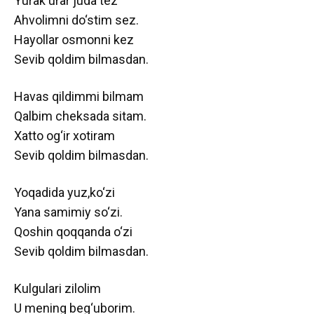
Yurak urar juda tez
Ahvolimni do‘stim sez.
Hayollar osmonni kez
Sevib qoldim bilmasdan.
Havas qildimmi bilmam
Qalbim cheksada sitam.
Xatto og‘ir xotiram
Sevib qoldim bilmasdan.
Yoqadida yuz,ko‘zi
Yana samimiy so‘zi.
Qoshin qoqqanda o‘zi
Sevib qoldim bilmasdan.
Kulgulari zilolim
U mening beg‘uborim.