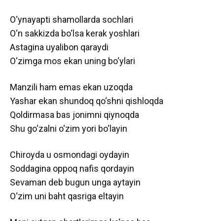
O‘ynayapti shamollarda sochlari
O‘n sakkizda bo‘lsa kerak yoshlari
Astagina uyalibon qaraydi
O‘zimga mos ekan uning bo‘ylari
Manzili ham emas ekan uzoqda
Yashar ekan shundoq qo‘shni qishloqda
Qoldirmasa bas jonimni qiynoqda
Shu go‘zalni o‘zim yori bo‘layin
Chiroyda u osmondagi oydayin
Soddagina oppoq nafis qordayin
Sevaman deb bugun unga aytayin
O‘zim uni baht qasriga eltayin