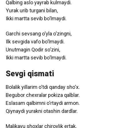
Qalbing aslo yayrab kulmaydi.
Yurak urib turgani bilan,
Ikki martta sevib bo‘lmaydi.
Garchi sevsang o‘yla o‘zingni,
Ilk sevgida vafo bo‘lmaydi.
Unutmagin Qodir so‘zini,
Ikki martta sevib bo‘lmaydi.
Sevgi qismati
Bolalik yillarim o‘tdi qanday sho‘x.
Begubor chexralar pokiza qalblar.
Eslasam qalbimni o‘rtaydi armon.
Qiynaydi yurakni otashin dardlar.
Malikayu shoxlar chiroylik ertak.