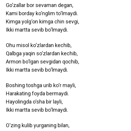
Go‘zallar bor sevaman degan,
Kami borday ko‘nglim to‘lmaydi.
Kimga yolg‘on kimga chin sevgi,
Ikki martta sevib bo‘lmaydi.
Ohu misol ko‘zlardan kechib,
Qalbga yaqin so‘zlardan kechib,
Armon bo‘lgan sevgidan qochib,
Ikki martta sevib bo‘lmaydi.
Boshing toshga urib ko‘r mayli,
Harakating foyda bermaydi.
Hayolingda o‘sha bir layli,
Ikki martta sevib bo‘lmaydi.
O‘zing kulib yurganing bilan,