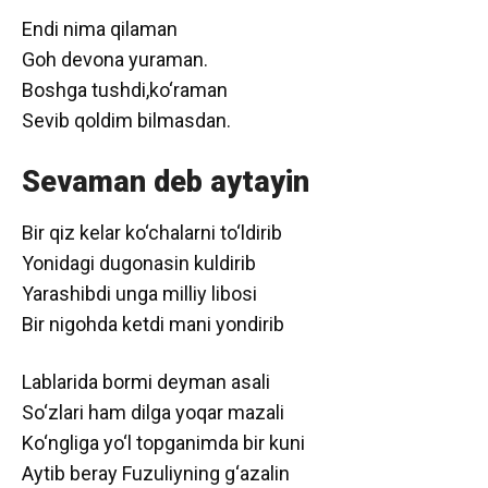
Endi nima qilaman
Goh devona yuraman.
Boshga tushdi,ko‘raman
Sevib qoldim bilmasdan.
Sevaman deb aytayin
Bir qiz kelar ko‘chalarni to‘ldirib
Yonidagi dugonasin kuldirib
Yarashibdi unga milliy libosi
Bir nigohda ketdi mani yondirib
Lablarida bormi deyman asali
So‘zlari ham dilga yoqar mazali
Ko‘ngliga yo‘l topganimda bir kuni
Aytib beray Fuzuliyning g‘azalin