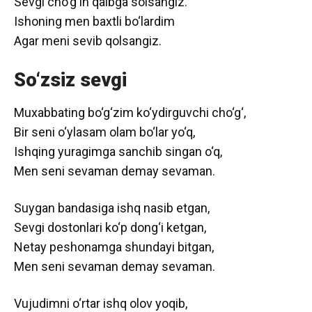
Sevgi cho‘g‘in qalbga solsangiz.
Ishoning men baxtli bo‘lardim
Agar meni sevib qolsangiz.
So‘zsiz sevgi
Muxabbating bo‘g‘zim ko‘ydirguvchi cho‘g‘,
Bir seni o‘ylasam olam bo‘lar yo‘q,
Ishqing yuragimga sanchib singan o‘q,
Men seni sevaman demay sevaman.
Suygan bandasiga ishq nasib etgan,
Sevgi dostonlari ko‘p dong‘i ketgan,
Netay peshonamga shundayi bitgan,
Men seni sevaman demay sevaman.
Vujudimni o‘rtar ishq olov yoqib,