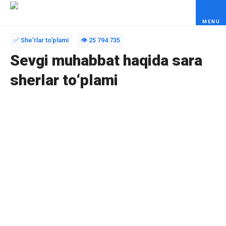
Skip to content
✅ Sheʼrlar to‘plami
👁️ 25 794 735
Sevgi muhabbat haqida sara
sherlar to‘plami