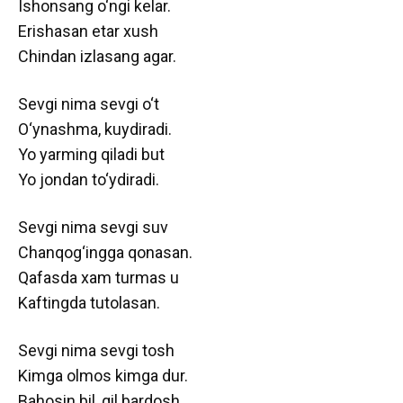
Ishonsang o‘ngi kelar.
Erishasan etar xush
Chindan izlasang agar.
Sevgi nima sevgi o‘t
O‘ynashma, kuydiradi.
Yo yarming qiladi but
Yo jondan to‘ydiradi.
Sevgi nima sevgi suv
Chanqog‘ingga qonasan.
Qafasda xam turmas u
Kaftingda tutolasan.
Sevgi nima sevgi tosh
Kimga olmos kimga dur.
Bahosin bil, qil bardosh