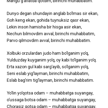
Mangu g’aflatda qotdim, birinchi muhabbatim.
Dunyo degan shundayin anglab bo’lmas sir ekan,
Goh keng ekan, gohida tuynuksiz qasr ekan,
Lekin inson hamisha bir hisga asir ekan,
Nechun bilmovdim avval, birinchi muhabbatim,
Parvo qilmovdim avval, birinchi muhabbatim.
Xolbuki orzulardan judo ham bo’lganim yo’q,
Yulduzday kuyganim yo’q, oy kabi to’lganim yo’q.
Erta xazon gul kabi sarg’ayib, so’lganim yo’q,
Seni eslab yig’layman, birinchi muhabbatim,
Eslab bag’rim tig’layman, birinchi muhabbatim.
Yo’lin yo’qotsa odam – muhabbatga suyangay,
o’ussaga botsa odam – muhabbatga suyangay,
Chorasiz qotsa odam – muhabbatga suyangay,