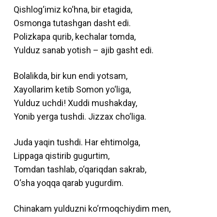
Qishlog‘imiz ko‘hna, bir etagida,
Osmonga tutashgan dasht edi.
Polizkapa qurib, kechalar tomda,
Yulduz sanab yotish – ajib gasht edi.
Bolalikda, bir kun endi yotsam,
Xayollarim ketib Somon yo‘liga,
Yulduz uchdi! Xuddi mushakday,
Yonib yerga tushdi. Jizzax cho‘liga.
Juda yaqin tushdi. Har ehtimolga,
Lippaga qistirib gugurtim,
Tomdan tashlab, o‘qariqdan sakrab,
O‘sha yoqqa qarab yugurdim.
Chinakam yulduzni ko‘rmoqchiydim men,