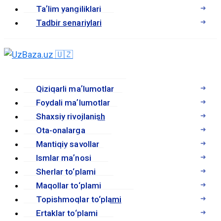
Taʼlim yangiliklari
Tadbir senariylari
Qiziqarli maʼlumotlar
Foydali maʼlumotlar
Shaxsiy rivojlanish
Ota-onalarga
Mantiqiy savollar
Ismlar maʼnosi
Sherlar to‘plami
Maqollar to‘plami
Topishmoqlar to‘plami
Ertaklar to‘plami