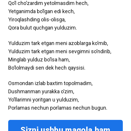
Qo’l cho’zardim yetolmasdim hech,
Yetganimda bo’lgan edi kech,
Yiroqlashding olis-olisga,
Qora bulut quchgan yulduzim.
Yulduzim tark etgan meni azoblarga ko’mib,
Yulduzim tark etgan meni sevgimni so’ndirib,
Minglab yulduz bo’lsa ham,
Bo’lolmaydi sen dek hech qaysisi.
Osmondan izlab baxtim topolmadim,
Dushmanman yurakka o’zim,
Yo’llarimni yoritgan u yulduzim,
Porlamas nechun porlamas nechun bugun.
Sizni ushbu maqola ham