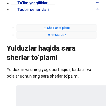
Taʼlim yangiliklari
Tadbir senariylari
✅ Sheʼrlar to‘plami
👁️ 19 548 737
Yulduzlar haqida sara
sherlar to‘plami
Yulduzlar va uning yog‘dusi haqida, kattalar va
bolalar uchun eng sara sherlar to‘palmi.