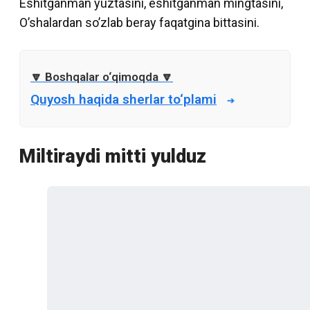
Eshitganman yuztasini, eshitganman mingtasini,
O’shalardan so’zlab beray faqatgina bittasini.
Quyosh haqida sherlar to‘plami
Miltiraydi mitti yulduz