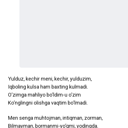
Yulduz, kechir meni, kechir, yulduzim,
Iqboling kulsa ham baxting kulmadi.
O‘zimga mahliyo bo‘ldim-u o‘zim
Ko‘nglingni olishga vaqtim bo‘lmadi.
Men senga muhtojman, intiqman, zorman,
Bilmayman, bormanmi-yo‘qmi, yodingda.