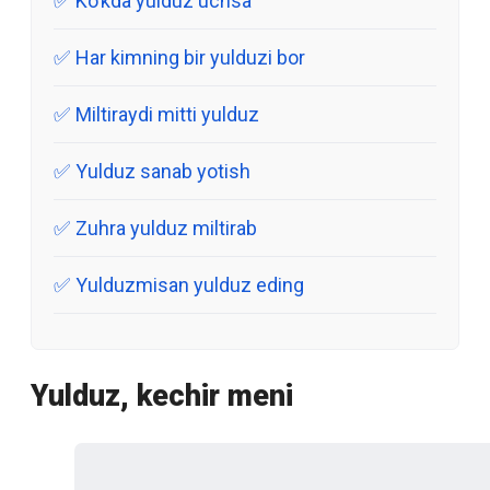
Ko’kda yulduz uchsa
Har kimning bir yulduzi bor
Miltiraydi mitti yulduz
Yulduz sanab yotish
Zuhra yulduz miltirab
Yulduzmisan yulduz eding
Yulduz, kechir meni