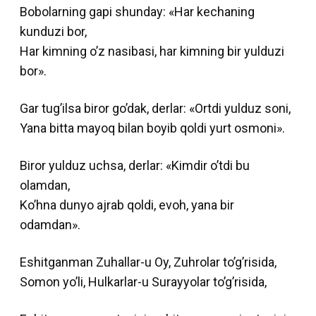
Bobolarning gapi shunday: «Har kechaning
kunduzi bor,
Har kimning o’z nasibasi, har kimning bir yulduzi
bor».
Gar tug’ilsa biror go’dak, derlar: «Ortdi yulduz soni,
Yana bitta mayoq bilan boyib qoldi yurt osmoni».
Biror yulduz uchsa, derlar: «Kimdir o’tdi bu
olamdan,
Ko’hna dunyo ajrab qoldi, evoh, yana bir
odamdan».
Eshitganman Zuhallar-u Oy, Zuhrolar to’g’risida,
Somon yo’li, Hulkarlar-u Surayyolar to’g’risida,