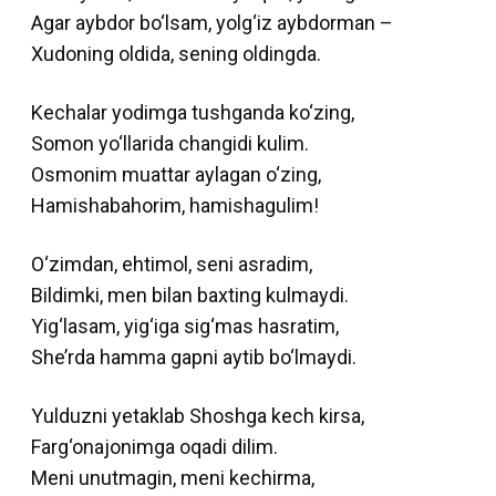
Agar aybdor bo‘lsam, yolg‘iz aybdorman –
Xudoning oldida, sening oldingda.
Kechalar yodimga tushganda ko‘zing,
Somon yo‘llarida changidi kulim.
Osmonim muattar aylagan o‘zing,
Hamishabahorim, hamishagulim!
O‘zimdan, ehtimol, seni asradim,
Bildimki, men bilan baxting kulmaydi.
Yig‘lasam, yig‘iga sig‘mas hasratim,
She’rda hamma gapni aytib bo‘lmaydi.
Yulduzni yetaklab Shoshga kech kirsa,
Farg‘onajonimga oqadi dilim.
Meni unutmagin, meni kechirma,