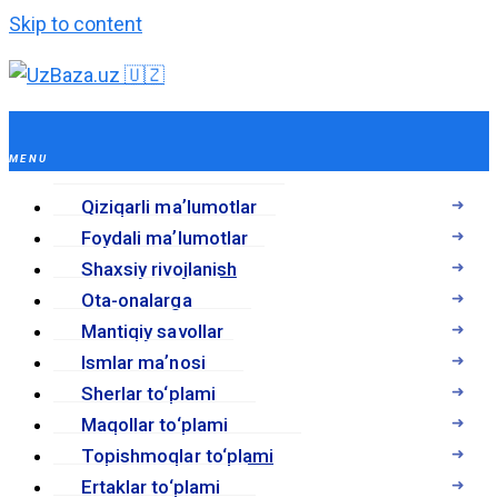
Skip to content
Qiziqarli maʼlumotlar
Foydali maʼlumotlar
Shaxsiy rivojlanish
Ota-onalarga
Mantiqiy savollar
Ismlar maʼnosi
Sherlar to‘plami
Maqollar to‘plami
Topishmoqlar to‘plami
Ertaklar to‘plami