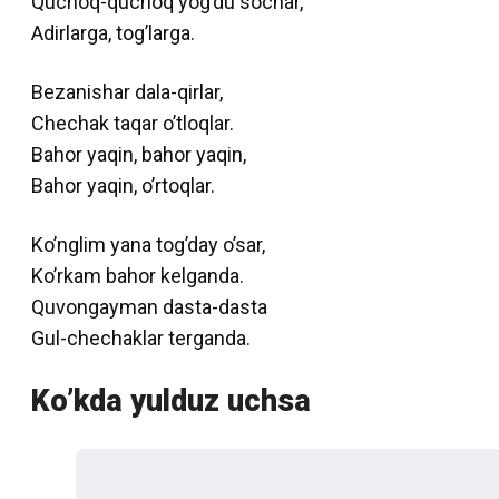
Quchoq-quchoq yog’du sochar,
Adirlarga, tog’larga.
Bezanishar dala-qirlar,
Chechak taqar o’tloqlar.
Bahor yaqin, bahor yaqin,
Bahor yaqin, o’rtoqlar.
Ko’nglim yana tog’day o’sar,
Ko’rkam bahor kelganda.
Quvongayman dasta-dasta
Gul-chechaklar terganda.
Ko’kda yulduz uchsa