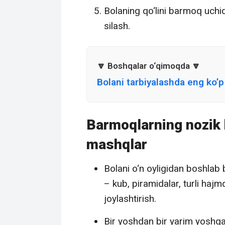
Bolaning qo‘lini barmoq uch
silash.
Bolani tarbiyalashda eng ko’p
Barmoqlarning nozik h
mashqlar
Bolani o‘n oyligidan boshlab 
– kub, piramidalar, turli hajm
joylashtirish.
Bir yoshdan bir yarim yoshg