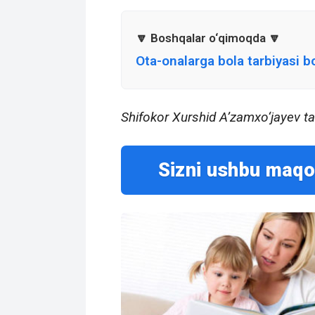
Ota-onalarga bola tarbiyasi 
Shifokor Xurshid A’zamxo‘jayev tav
Sizni ushbu maqo