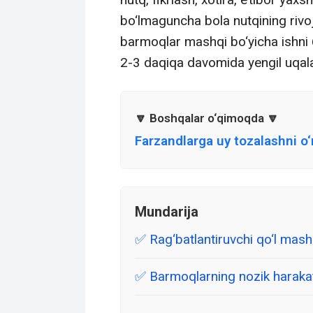
bo‘lmaguncha bola nutqining rivoj
barmoqlar mashqi bo‘yicha ishni 6
2-3 daqiqa davomida yengil uqal
Farzandlarga uy tozalashni o‘
Mundarija
Rag‘batlantiruvchi qo‘l mash
Barmoqlarning nozik harakatl