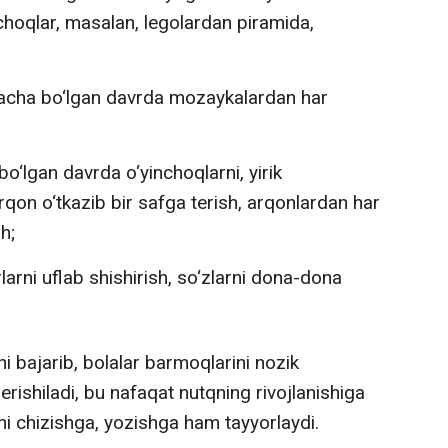
hoqlar, masalan, legolardan piramida,
gacha bo‘lgan davrda mozaykalardan har
‘lgan davrda o‘yinchoqlarni, yirik
qon o‘tkazib bir safga terish, arqonlardan har
h;
larni uflab shishirish, so‘zlarni dona-dona
ni bajarib, bolalar barmoqlarini nozik
 erishiladi, bu nafaqat nutqning rivojlanishiga
lani chizishga, yozishga ham tayyorlaydi.