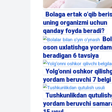
Bolaga ertak o‘qib beri
uning organizmi uchun
qanday foyda beradi?
Bol
oson uxlatishga yordam
beradigan 6 tavsiya
Yolg’onni oshkor qilish
yordam beruvchi 7 belgi
Tushkunlikdan qutulish
yordam beruvchi samara
15 usul