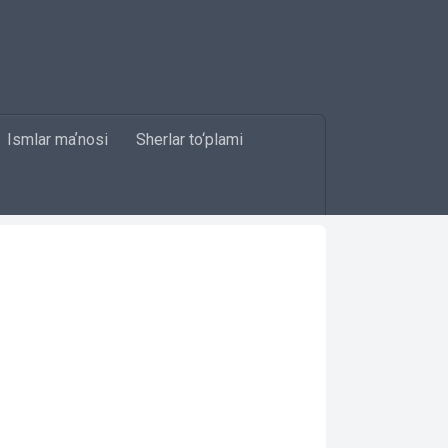
Ismlar maʼnosi
Sherlar to‘plami