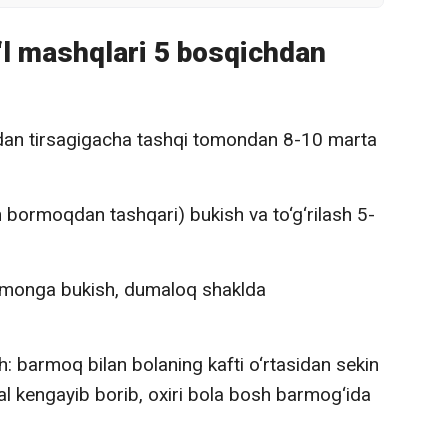
‘l mashqlari 5 bosqichdan
idan tirsagigacha tashqi tomondan 8-10 marta
bormoqdan tashqari) bukish va to‘g‘rilash 5-
monga bukish, dumaloq shaklda
sh: barmoq bilan bolaning kafti o‘rtasidan sekin
iral kengayib borib, oxiri bola bosh barmog‘ida