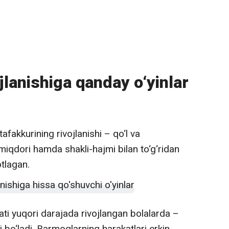
jlanishiga qanday o‘yinlar
afakkurining rivojlanishi – qo‘l va
miqdori hamda shakli-hajmi bilan to‘g‘ridan
otlagan.
ti yuqori darajada rivojlangan bolalarda –
shi bo‘ladi. Barmoqlarning harakatlari erkin