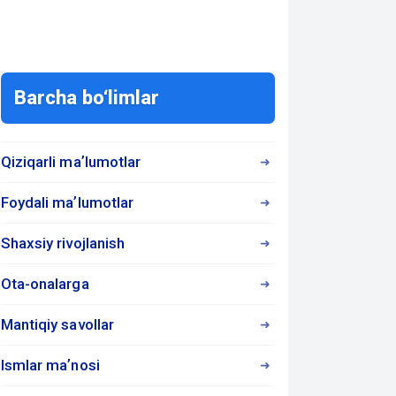
Barcha bo‘limlar
Qiziqarli maʼlumotlar
Foydali maʼlumotlar
Shaxsiy rivojlanish
Ota-onalarga
Mantiqiy savollar
Ismlar maʼnosi