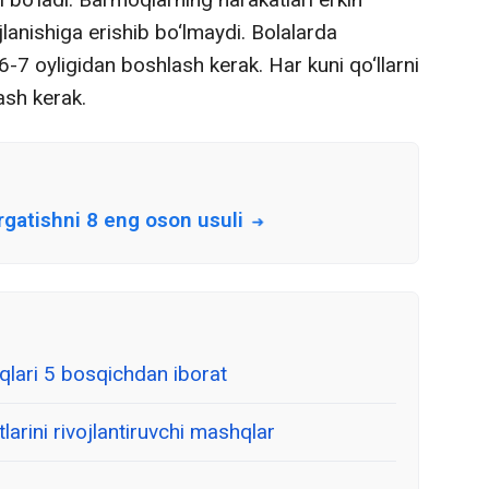
lanishiga erishib bo‘lmaydi. Bolalarda
-7 oyligidan boshlash kerak. Har kuni qo‘llarni
ash kerak.
rgatishni 8 eng oson usuli
qlari 5 bosqichdan iborat
arini rivojlantiruvchi mashqlar