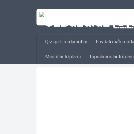
Skip to content
Qiziqarli maʼlumotlar
Foydali maʼlumotla
Maqollar to‘plami
Topishmoqlar to‘plam