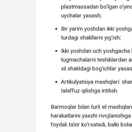
plastmassadan bo‘lgan o‘yinc
uychalar yasash;
Bir yarim yoshdan ikki yosh
turdagi shakllarni yig‘ish;
Ikki yoshdan uch yoshgacha bo
tugmachalarni teshiklardan ar
xil shakldagi bog‘ichlar yasas
Artikulyatsiya mashqlari: shar
talaffuz qilishga intilish.
Barmoqlar bilan turli xil mashqlar
harakatlarini yaxshi rivojlanishiga
foydali ta’sir ko‘rsatadi, balki bo