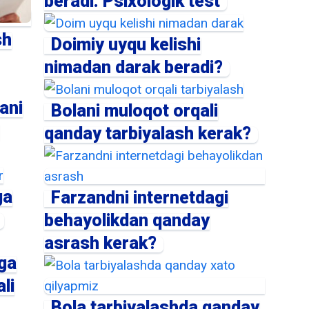
beradi: Psixologik test
sh
Doimiy uyqu kelishi
nimadan darak beradi?
ani
Bolani muloqot orqali
qanday tarbiyalash kerak?
ga
Farzandni internetdagi
behayolikdan qanday
asrash kerak?
ga
li
Bola tarbiyalashda qanday