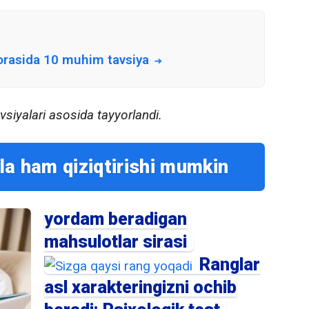
borasida 10 muhim tavsiya
siyalari asosida tayyorlandi.
la ham qiziqtirishi mumkin
yordam beradigan
mahsulotlar sirasi
Ranglar
asl xarakteringizni ochib