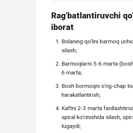
Rag‘batlantiruvchi qo
iborat
Bolaning qo‘lini barmoq uch
silash;
Barmoqlarni 5-6 marta (bosh 
6 marta;
Bosh bormoqni o‘ng-chap to
harakatlantirish;
Kaftni 2-3 marta faollashtiri
spiral ko‘rinishida silash, sp
tugaydi;