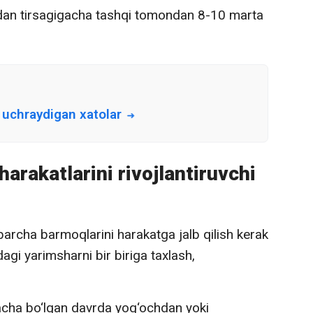
idan tirsagigacha tashqi tomondan 8-10 marta
 uchraydigan xatolar
arakatlarini rivojlantiruvchi
barcha barmoqlarini harakatga jalb qilish kerak
dagi yarimsharni bir biriga taxlash,
acha bo‘lgan davrda yog‘ochdan yoki