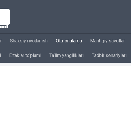
r
Shaxsiy rivojlanish
Ota-onalarga
Mantiqiy savollar
i
Ertaklar to‘plami
Taʼlim yangiliklari
Tadbir senariylari