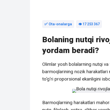
✅ Ota-onalarga
👁️ 17 253 367
Bolaning nutqi rivo
yordam beradi?
Olimlar yosh bolalarning nutqi va t
barmoqlarining nozik harakatlari 
to‘g‘ri proporsional ekanligini isb
Barmoqlarning harakatlari mahora
nutq, fikrlash, xotira, e’tibor yax