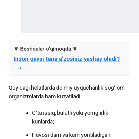
Inson qaysi tana a’zosisiz yashay oladi?
Quyidagi holatlarda doimiy uyquchanlik sogʻlom
organizmlarda ham kuzatiladi:
Oʻta issiq, bulutli yoki yomgʻirlik
kunlarda;
Havosi dam va kam yoritiladigan