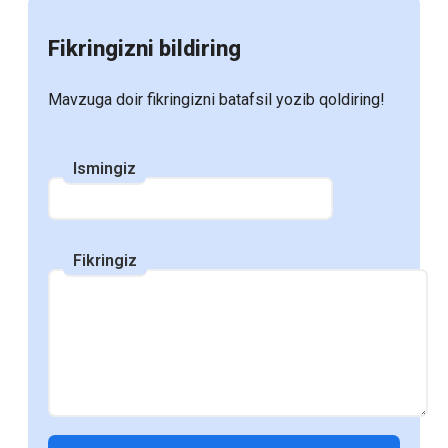
электронных учебников:
Fikringizni bildiring
Причины и перспективы
Mavzuga doir fikringizni batafsil yozib qoldiring!
С развитием цифровых технологий и
увеличением доступности электронных
Ismingiz
устройств, электронные учебники
становятся все более популярными в
образовательной среде. Многие школы,
Fikringiz
колледжи и университеты переходят на
использование электронных ресурсов,
что открывает новые возможности для
студентов и преподавателей. В этом
посте мы рассмотрим, почему объем
использования электронных учебников
продолжает расти и какие