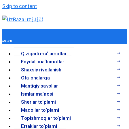
Skip to content
Qiziqarli maʼlumotlar
Foydali maʼlumotlar
Shaxsiy rivojlanish
Ota-onalarga
Mantiqiy savollar
Ismlar maʼnosi
Sherlar to‘plami
Maqollar to‘plami
Topishmoqlar to‘plami
Ertaklar to‘plami