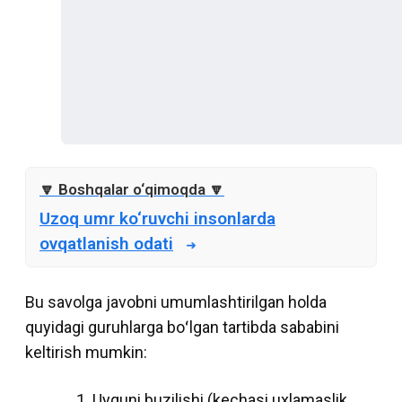
Uzoq umr ko‘ruvchi insonlarda
ovqatlanish odati
Bu savolga javobni umumlashtirilgan holda
quyidagi guruhlarga boʻlgan tartibda sababini
keltirish mumkin:
Uyquni buzilishi (kechasi uxlamaslik,