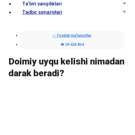
Taʼlim yangiliklari
Tadbir senariylari
✅ Foydali maʼlumotlar
👁️ 29 426 834
Doimiy uyqu kelishi nimadan
darak beradi?