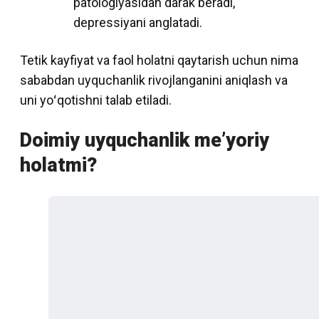
patologiyasidan darak beradi,
depressiyani anglatadi.
Tetik kayfiyat va faol holatni qaytarish uchun nima
sababdan uyquchanlik rivojlanganini aniqlash va
uni yoʻqotishni talab etiladi.
Doimiy uyquchanlik meʼyoriy
holatmi?