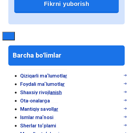
преимущества они предоставляют.
1. Доступность и удобство
Электронные учебники доступны для
студентов в любое время и в любом
месте. Достаточно иметь устройство с
Barcha bo‘limlar
доступом к интернету, чтобы получить
доступ к учебным материалам. Это
особенно полезно для студентов,
Qiziqarli maʼlumotlar
которые часто находятся в движении
Foydali maʼlumotlar
или не имеют возможности носить с
Shaxsiy rivojlanish
собой тяжелые печатные книги.
Ota-onalarga
Mantiqiy savollar
Электронные учебники позволяют
Ismlar maʼnosi
студентам быстро находить нужную
Sherlar to‘plami
информацию с помощью функции