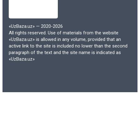
может быть значительным
преимуществом, позволяющим
экономить на учебных материалах.
«UzBaza.uz» — 2020-2026
All rights reserved. Use of materials from the website
Кроме того, многие образовательные
«UzBaza.uz» is allowed in any volume, provided that an
учреждения переходят на
active link to the site is included no lower than the second
paragraph of the text and the site name is indicated as
использование открытых
«UzBaza.uz»
образовательных ресурсов (OER),
которые доступны бесплатно или по
низкой цене. Это делает образование
более доступным для широкого круга
студентов и снижает финансовую
нагрузку на семьи.
3. Обновляемость и актуальность
Электронные учебники могут быть легко