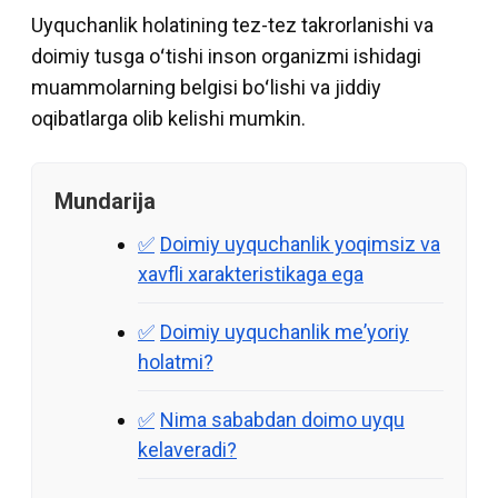
Uyquchanlik holatining tez-tez takrorlanishi va
doimiy tusga oʻtishi inson organizmi ishidagi
muammolarning belgisi boʻlishi va jiddiy
oqibatlarga olib kelishi mumkin.
Mundarija
Doimiy uyquchanlik yoqimsiz va
xavfli xarakteristikaga ega
Doimiy uyquchanlik meʼyoriy
holatmi?
Nima sababdan doimo uyqu
kelaveradi?