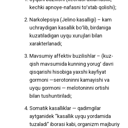
kechki apnoye-nafasni toʻxtab qolishi);
Narkolepsiya (Jelino kasalligi) – kam
uchraydigan kasallik boʻlib, birdaniga
kuzatiladigan uyqu xurujlari bilan
xarakterlanadi;
Mavsumiy affektiv buzilishlar – (kuz-
qish mavsumida kunning yorugʻ davri
qisqarishi hisobiga yaxshi kayfiyat
gormoni —serotoninni kamayishi va
uyqu gormoni — melotoninni ortishi
bilan tushuntiriladi;
Somatik kasalliklar — qadimgilar
aytganidek “kasallik uyqu yordamida
tuzaladi” iborasi kabi, organizm majburiy