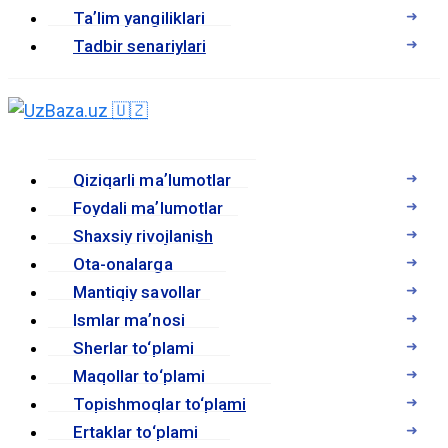
Taʼlim yangiliklari
Tadbir senariylari
Qiziqarli maʼlumotlar
Foydali maʼlumotlar
Shaxsiy rivojlanish
Ota-onalarga
Mantiqiy savollar
Ismlar maʼnosi
Sherlar to‘plami
Maqollar to‘plami
Topishmoqlar to‘plami
Ertaklar to‘plami