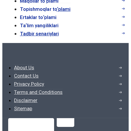
Maqollar to‘plami
поиска, что делает процесс обучения
Topishmoqlar to‘plami
более эффективным. Кроме того, многие
Ertaklar to‘plami
электронные учебники содержат
Taʼlim yangiliklari
интерактивные элементы, такие как
Tadbir senariylari
видео, аудио и тесты, что способствует
лучшему усвоению материала.
2. Экономическая
About Us
эффективность
Contact Us
Privacy Policy
Электронные учебники часто обходятся
Terms and Conditions
дешевле, чем их печатные аналоги. Это
Disclaimer
связано с отсутствием затрат на печать,
Sitemap
хранение и транспортировку. Для
студентов, особенно тех, кто обучается
на нескольких курсах одновременно, это