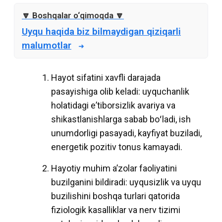
Uyqu haqida biz bilmaydigan qiziqarli
malumotlar
Hayot sifatini xavfli darajada
pasayishiga olib keladi: uyquchanlik
holatidagi eʼtiborsizlik avariya va
shikastlanishlarga sabab boʻladi, ish
unumdorligi pasayadi, kayfiyat buziladi,
energetik pozitiv tonus kamayadi.
Hayotiy muhim aʼzolar faoliyatini
buzilganini bildiradi: uyqusizlik va uyqu
buzilishini boshqa turlari qatorida
fiziologik kasalliklar va nerv tizimi