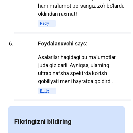
хранение и транспортировку. Для
ham ma’lumot bersangiz zo’r bo’lardi.
студентов, особенно тех, кто обучается
oldindan raxmat!
на нескольких курсах одновременно, это
Reply
может быть значительным
преимуществом, позволяющим
экономить на учебных материалах.
Foydalanuvchi
says:
Кроме того, многие образовательные
Asalarilar haqidagi bu ma’lumotlar
учреждения переходят на
juda qiziqarli. Ayniqsa, ularning
использование открытых
ultrabinafsha spektrda ko’rish
образовательных ресурсов (OER),
qobiliyati meni hayratda qoldirdi.
которые доступны бесплатно или по
Reply
низкой цене. Это делает образование
более доступным для широкого круга
студентов и снижает финансовую
Fikringizni bildiring
нагрузку на семьи.