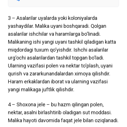
3 – Asalarilar uyalarda yoki koloniyalarda
yashaydilar. Malika uyani boshqaradi. Qolgan
asalarilar ishchilar va haramlarga bo‘linadi.
Malikaning ishi yangi uyani tashkil qiladigan katta
miqdordagi tuxum qo‘yishdir. Ishchi asalarilar
urg‘ochi asalarilardan tashkil topgan bo‘ladi.
Ularning vazifasi polen va nektar to‘plash, uyani
qurish va zararkunandalardan ximoya qilishdir.
Haram erkaklardan iborat va ularning vazifasi
yangi malikaga juftlik qilishdir.
4 – Shoxona jele – bu hazm qilingan polen,
nektar, asalni birlashtirib oladigan sut moddasi.
Malika hayoti davomida faqat jele bilan oziqlanadi.