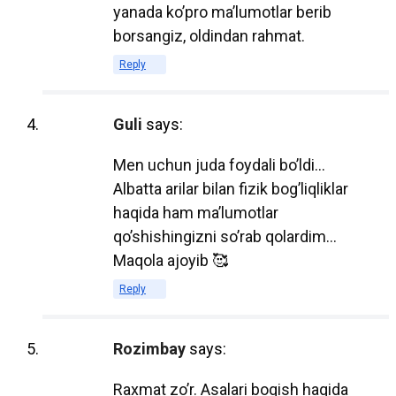
Электронные учебники позволяют
yanada ko’pro ma’lumotlar berib
студентам быстро находить нужную
borsangiz, oldindan rahmat.
информацию с помощью функции
Reply
поиска, что делает процесс обучения
более эффективным. Кроме того, многие
Guli
says:
электронные учебники содержат
интерактивные элементы, такие как
Men uchun juda foydali bo’ldi…
видео, аудио и тесты, что способствует
Albatta arilar bilan fizik bog’liqliklar
лучшему усвоению материала.
haqida ham ma’lumotlar
qo’shishingizni so’rab qolardim…
2. Экономическая
Maqola ajoyib 🥰
эффективность
Reply
Электронные учебники часто обходятся
дешевле, чем их печатные аналоги. Это
Rozimbay
says:
связано с отсутствием затрат на печать,
Raxmat zo’r. Asalari boqish haqida