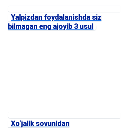
Yalpizdan foydalanishda siz
bilmagan eng ajoyib 3 usul
Xo‘jalik sovunidan