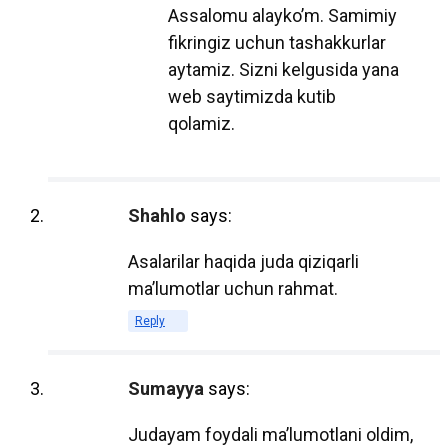
Assalomu alayko’m. Samimiy
использования электронных учебников
fikringiz uchun tashakkurlar
продолжает расти и какие
aytamiz. Sizni kelgusida yana
преимущества они предоставляют.
web saytimizda kutib
qolamiz.
1. Доступность и удобство
Электронные учебники доступны для
студентов в любое время и в любом
Shahlo
says:
месте. Достаточно иметь устройство с
Asalarilar haqida juda qiziqarli
доступом к интернету, чтобы получить
ma’lumotlar uchun rahmat.
доступ к учебным материалам. Это
особенно полезно для студентов,
Reply
которые часто находятся в движении
или не имеют возможности носить с
Sumayya
says:
собой тяжелые печатные книги.
Judayam foydali ma’lumotlani oldim,