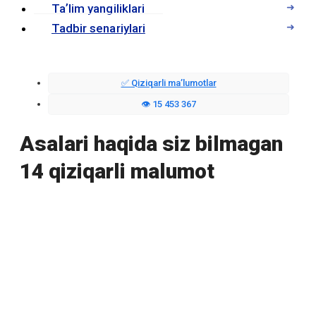
Taʼlim yangiliklari
Tadbir senariylari
✅ Qiziqarli maʼlumotlar
👁️ 15 453 367
Asalari haqida siz bilmagan
14 qiziqarli malumot