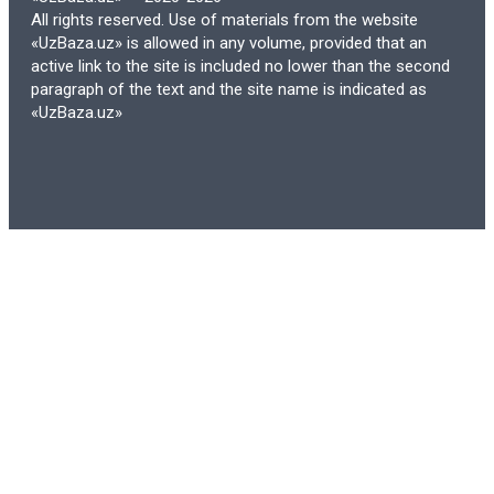
Электронные учебники предлагают
All rights reserved. Use of materials from the website
богатый интерактивный опыт обучения.
«UzBaza.uz» is allowed in any volume, provided that an
active link to the site is included no lower than the second
В них могут быть встроены видеоролики,
paragraph of the text and the site name is indicated as
аудиофайлы, анимации и интерактивные
«UzBaza.uz»
задания, которые делают процесс
обучения более увлекательным и
эффективным. Такие элементы
помогают лучше понять сложные
концепции и темы, а также сделать
обучение более динамичным и
запоминающимся.
Кроме того, многие электронные
учебники предоставляют возможность
оставлять заметки, выделять текст и
делать закладки, что упрощает процесс
изучения материала и подготовки к