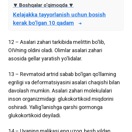
Kelajakka tayyorlanish uchun bosish
kerak bo‘lgan 10 qadam
12 – Asalari zahari tarkibida melittin bo‘lib,
OIVning oldini oladi. Olimlar asalari zahari
asosida gellar yaratish yo‘lidalar.
13 – Revmatoid artrid sabab bo‘lgan qo‘llarning
egriligi va deformatsiyasini asalari chaqishi bilan
davolash mumkin. Asalari zahari molekulalari
inson organizmidagi glukokortikoid miqdorini
oshiradi. Yallig‘lanishga qarshi gormonga
glukokortikoid deyiladi.
14 – Uyaning malikasi eng uzoq, besh yildan