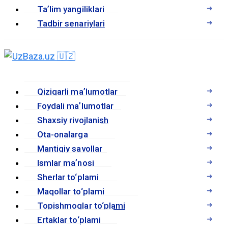
Taʼlim yangiliklari
Tadbir senariylari
Qiziqarli maʼlumotlar
Foydali maʼlumotlar
Shaxsiy rivojlanish
Ota-onalarga
Mantiqiy savollar
Ismlar maʼnosi
Sherlar to‘plami
Maqollar to‘plami
Topishmoqlar to‘plami
Ertaklar to‘plami