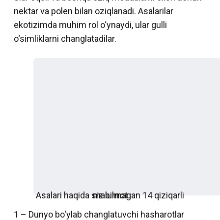
nektar va polen bilan oziqlanadi. Asalarilar
ekotizimda muhim rol o‘ynaydi, ular gulli
o‘simliklarni changlatadilar.
Asalari haqida siz bilmagan 14 qiziqarli malumot
1 – Dunyo bo‘ylab changlatuvchi hasharotlar