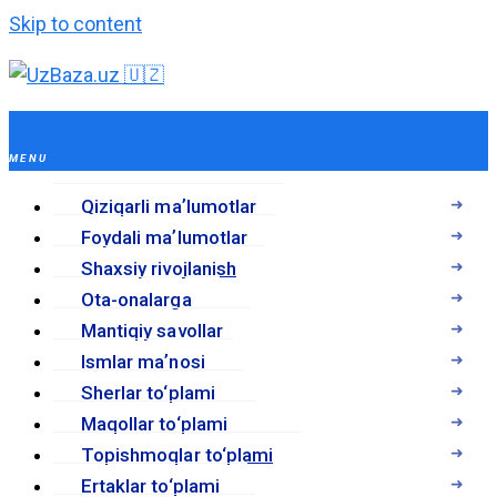
Skip to content
Qiziqarli maʼlumotlar
Foydali maʼlumotlar
Shaxsiy rivojlanish
Ota-onalarga
Mantiqiy savollar
Ismlar maʼnosi
Sherlar to‘plami
Maqollar to‘plami
Topishmoqlar to‘plami
Ertaklar to‘plami