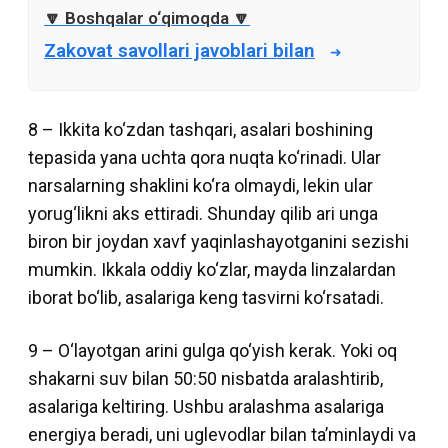
Zakovat savollari javoblari bilan
8 – Ikkita ko‘zdan tashqari, asalari boshining
tepasida yana uchta qora nuqta ko‘rinadi. Ular
narsalarning shaklini ko‘ra olmaydi, lekin ular
yorug‘likni aks ettiradi. Shunday qilib ari unga
biron bir joydan xavf yaqinlashayotganini sezishi
mumkin. Ikkala oddiy ko‘zlar, mayda linzalardan
iborat bo‘lib, asalariga keng tasvirni ko‘rsatadi.
9 – O‘layotgan arini gulga qo‘yish kerak. Yoki oq
shakarni suv bilan 50:50 nisbatda aralashtirib,
asalariga keltiring. Ushbu aralashma asalariga
energiya beradi, uni uglevodlar bilan ta’minlaydi va