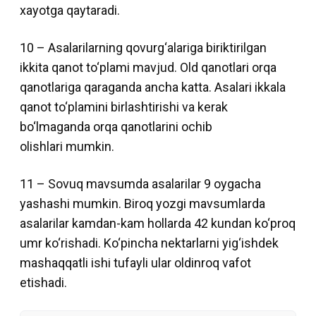
xayotga qaytaradi.
10 – Asalarilarning qovurg‘alariga biriktirilgan
ikkita qanot to‘plami mavjud. Old qanotlari orqa
qanotlariga qaraganda ancha katta. Asalari ikkala
qanot to‘plamini birlashtirishi va kerak
bo‘lmaganda orqa qanotlarini ochib
olishlari mumkin.
11 – Sovuq mavsumda asalarilar 9 oygacha
yashashi mumkin. Biroq yozgi mavsumlarda
asalarilar kamdan-kam hollarda 42 kundan ko‘proq
umr ko‘rishadi. Ko‘pincha nektarlarni yig‘ishdek
mashaqqatli ishi tufayli ular oldinroq vafot
etishadi.