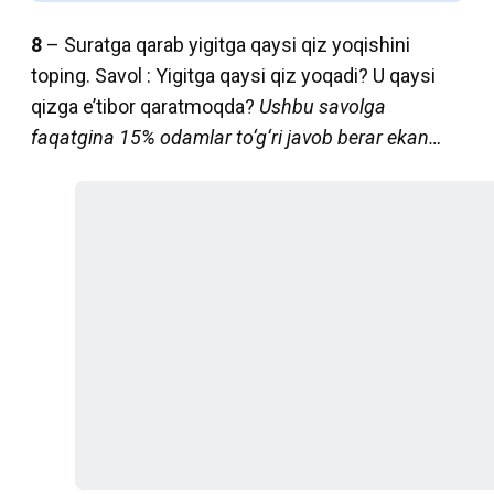
8
– Suratga qarab yigitga qaysi qiz yoqishini
toping. Savol : Yigitga qaysi qiz yoqadi? U qaysi
qizga e’tibor qaratmoqda?
Ushbu savolga
faqatgina 15% odamlar to‘g‘ri javob berar ekan…