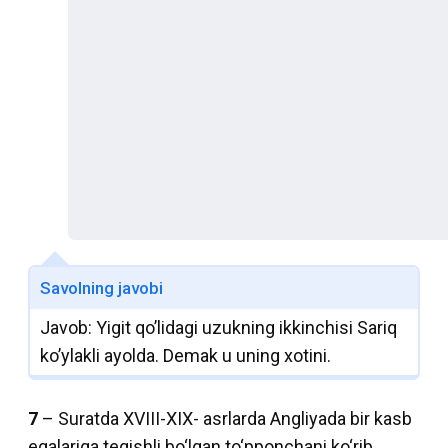
Savolning javobi
Javob: Yigit qo’lidagi uzukning ikkinchisi Sariq
ko’ylakli ayolda. Demak u uning xotini.
7
– Suratda XVIII-XIX- asrlarda Angliyada bir kasb
egalariga tegishli bo‘lgan to‘pponchani ko‘rib