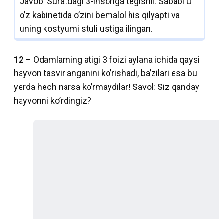
Javob: Suratdagi 3-insonga tegishli. Sababi U
o’z kabinetida o’zini bemalol his qilyapti va
uning kostyumi stuli ustiga ilingan.
12
– Odamlarning atigi 3 foizi aylana ichida qaysi
hayvon tasvirlanganini ko’rishadi, ba’zilari esa bu
yerda hech narsa ko’rmaydilar! Savol: Siz qanday
hayvonni ko’rdingiz?