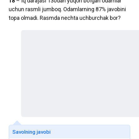
18
– Iq darajasi 130dan yuqori bo’lgan odamlar
uchun rasmli jumboq. Odamlarning 87% javobini
topa olmadi. Rasmda nechta uchburchak bor?
Savolning javobi