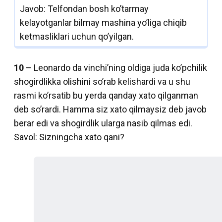
Javob: Telfondan bosh ko’tarmay
kelayotganlar bilmay mashina yo’liga chiqib
ketmasliklari uchun qo’yilgan.
10
– Leonardo da vinchi’ning oldiga juda ko’pchilik
shogirdlikka olishini so’rab kelishardi va u shu
rasmi ko’rsatib bu yerda qanday xato qilganman
deb so’rardi. Hamma siz xato qilmaysiz deb javob
berar edi va shogirdlik ularga nasib qilmas edi.
Savol: Sizningcha xato qani?