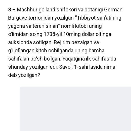
3
– Mashhur golland shifokori va botanigi German
Burgave tomonidan yozilgan “Tibbiyot sanʼatining
yagona va teran sirlari” nomli kitobi uning
o‘limidan so‘ng 1738-yil 10ming dollar oltinga
auksionda sotilgan. Bejirim bezal­gan va
g‘iloflangan kitob ochilganda uning barcha
sahifalari bo‘sh bo‘lgan. Faqatgina ilk sahifasida
shunday yozilgan edi: Savol: 1-sahifasida nima
deb yozilgan?