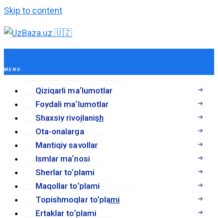
Skip to content
Qiziqarli maʼlumotlar
Foydali maʼlumotlar
Shaxsiy rivojlanish
Ota-onalarga
Mantiqiy savollar
Ismlar maʼnosi
Sherlar to‘plami
Maqollar to‘plami
Topishmoqlar to‘plami
Ertaklar to‘plami