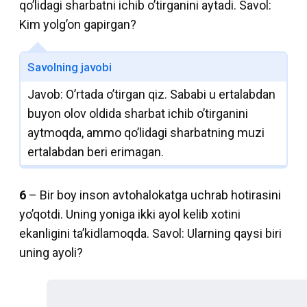
qo’lidagi sharbatni ichib o’tirganini aytadi. Savol:
Kim yolg’on gapirgan?
Savolning javobi
Javob: O’rtada o’tirgan qiz. Sababi u ertalabdan
buyon olov oldida sharbat ichib o’tirganini
aytmoqda, ammo qo’lidagi sharbatning muzi
ertalabdan beri erimagan.
6
– Bir boy inson avtohalokatga uchrab hotirasini
yo’qotdi. Uning yoniga ikki ayol kelib xotini
ekanligini ta’kidlamoqda. Savol: Ularning qaysi biri
uning ayoli?