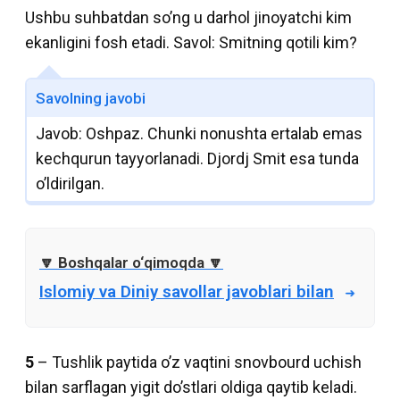
Ushbu suhbatdan so’ng u darhol jinoyatchi kim
ekanligini fosh etadi. Savol: Smitning qotili kim?
Savolning javobi
Javob: Oshpaz. Chunki nonushta ertalab emas
kechqurun tayyorlanadi. Djordj Smit esa tunda
o’ldirilgan.
Islomiy va Diniy savollar javoblari bilan
5
– Tushlik paytida o’z vaqtini snovbourd uchish
bilan sarflagan yigit do’stlari oldiga qaytib keladi.