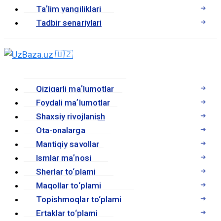
Taʼlim yangiliklari
Tadbir senariylari
Qiziqarli maʼlumotlar
Foydali maʼlumotlar
Shaxsiy rivojlanish
Ota-onalarga
Mantiqiy savollar
Ismlar maʼnosi
Sherlar to‘plami
Maqollar to‘plami
Topishmoqlar to‘plami
Ertaklar to‘plami