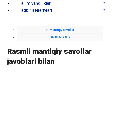
Taʼlim yangiliklari
Tadbir senariylari
✅ Mantiqiy savollar
👁️ 18 642 847
Rasmli mantiqiy savollar
javoblari bilan