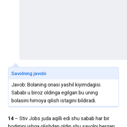
Savolning javobi
Javob: Bolaning onasi yashil kiyimdagisi.
Sababi u biroz oldinga egilgan bu uning
bolasini himoya qilish istagini bildiradi.
14
– Stiv Jobs juda aqilli edi shu sabab har bir
hodimni ishga olishdan oldin shu savolni bergan.