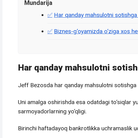
Mundarija
Har qanday mahsulotni sotishga 
Biznes-g‘oyamizda o‘ziga xos he
Har qanday mahsulotni sotish
Jeff Bezosda har qanday mahsulotni sotishga m
Uni amalga oshirishda esa odatdagi to‘siqlar y
sarmoyadorlarning yo‘qligi.
Birinchi haftadayoq bankrotlikka uchramaslik u