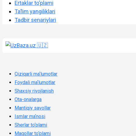
Ertaklar to‘plami
Taʼlim yangiliklari
Tadbir senariylari
Qiziqarli maʼlumotlar
Foydali maʼlumotlar
Shaxsiy rivojlanish
Ota-onalarga
Mantiqiy savollar
Ismlar maʼnosi
Sherlar to‘plami
Maqollar to‘plami