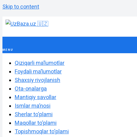
Skip to content
Qiziqarli maʼlumotlar
Foydali maʼlumotlar
Shaxsiy rivojlanish
Ota-onalarga
Mantiqiy savollar
Ismlar maʼnosi
Sherlar to‘plami
Maqollar to‘plami
Topishmoqlar to‘plami