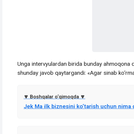
Unga intervyulardan birida bunday ahmoqona q
shunday javob qaytargandi: «Agar sinab ko‘rma
Jek Ma ilk biznesini ko‘tarish uchun nima 