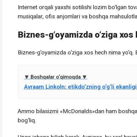
Internet orqali yaxshi sotilishi lozim bo‘lgan to
musiqalar, ofis anjomlari va boshqa mahsulotlar
Biznes-g‘oyamizda o‘ziga xos 
Biznes-g‘oyamizda o‘ziga xos hech nima yo‘q. B
Avraam Linkoln: etikdo‘zning o‘g‘li ekanli
Ammo bilasizmi «McDonalds»dan ham boshqalar
bog‘liq.