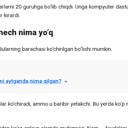
varlarni 20 guruhga bo‘lib chiqdi. Unga kompyuter dasturl
 kirardi.
hech nima yo‘q
ularning barachasi ko‘chirilgan bo‘lishi mumkin.
gini aytganda nima qilgan?
 ko‘chiradi, ammo u baribir yetakchi. Bu yerda ko‘p