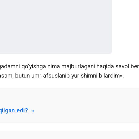
adamni qo‘yishga nima majburlagani haqida savol be
sam, butun umr afsuslanib yurishimni bilardim».
qilgan edi?