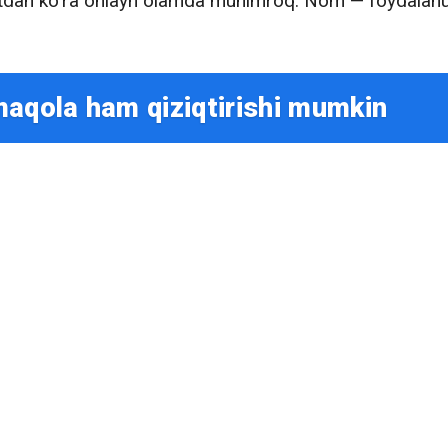
yotdan ko‘ra onlayn olamda muhimroq. Nom — foydalanu
maqola ham qiziqtirishi mumkin