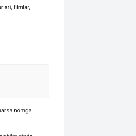
ari, filmlar,
 narsa nomga