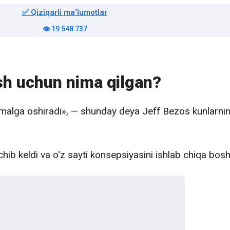
✅ Qiziqarli maʼlumotlar
👁️ 19 548 737
sh uchun nima qilgan?
malga oshiradi», — shunday deya Jeff Bezos kunlarnin
chib keldi va o‘z sayti konsepsiyasini ishlab chiqa bosh