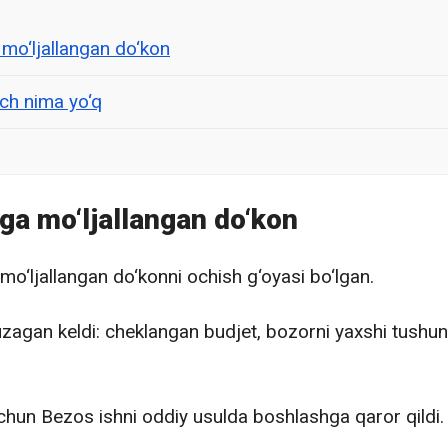
mo‘ljallangan do‘kon
ch nima yo‘q
ga mo‘ljallangan do‘kon
o‘ljallangan do‘konni ochish g‘oyasi bo‘lgan.
uzagan keldi: cheklangan budjet, bozorni yaxshi tushu
chun Bezos ishni oddiy usulda boshlashga qaror qildi.