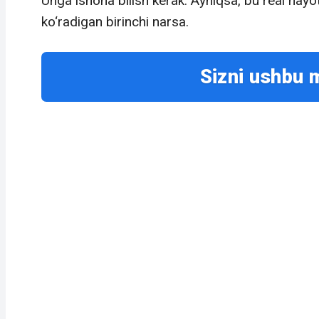
Unga ishona bilish kerak. Ayniqsa, bu real ha
ko‘radigan birinchi narsa.
Sizni ushbu 