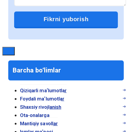
использования электронных учебников
продолжает расти и какие
преимущества они предоставляют.
1. Доступность и удобство
Электронные учебники доступны для
студентов в любое время и в любом
месте. Достаточно иметь устройство с
Barcha bo‘limlar
доступом к интернету, чтобы получить
доступ к учебным материалам. Это
особенно полезно для студентов,
Qiziqarli maʼlumotlar
которые часто находятся в движении
Foydali maʼlumotlar
или не имеют возможности носить с
Shaxsiy rivojlanish
собой тяжелые печатные книги.
Ota-onalarga
Mantiqiy savollar
Электронные учебники позволяют
Ismlar maʼnosi