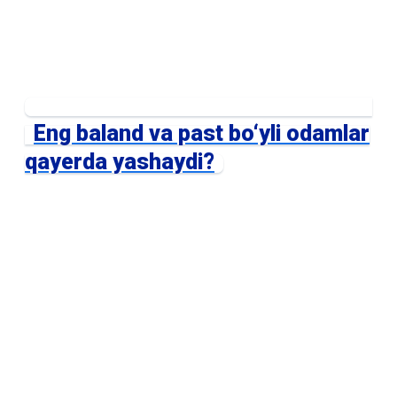
Eng baland va past bo‘yli odamlar
qayerda yashaydi?