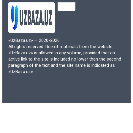
студентов, особенно тех, кто обучается
на нескольких курсах одновременно, это
может быть значительным
преимуществом, позволяющим
экономить на учебных материалах.
«UzBaza.uz» — 2020-2026
All rights reserved. Use of materials from the website
Кроме того, многие образовательные
«UzBaza.uz» is allowed in any volume, provided that an
учреждения переходят на
active link to the site is included no lower than the second
paragraph of the text and the site name is indicated as
использование открытых
«UzBaza.uz»
образовательных ресурсов (OER),
которые доступны бесплатно или по
низкой цене. Это делает образование
более доступным для широкого круга
студентов и снижает финансовую
нагрузку на семьи.
3. Обновляемость и актуальность