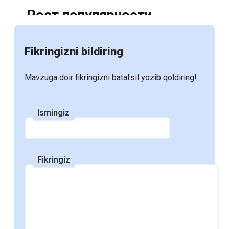
Рост популярности
электронных учебников:
Fikringizni bildiring
Причины и перспективы
Mavzuga doir fikringizni batafsil yozib qoldiring!
С развитием цифровых технологий и
увеличением доступности электронных
Ismingiz
устройств, электронные учебники
становятся все более популярными в
образовательной среде. Многие школы,
Fikringiz
колледжи и университеты переходят на
использование электронных ресурсов,
что открывает новые возможности для
студентов и преподавателей. В этом
посте мы рассмотрим, почему объем