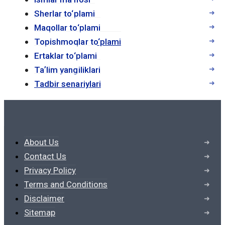
студентам быстро находить нужную
Sherlar to‘plami
информацию с помощью функции
Maqollar to‘plami
поиска, что делает процесс обучения
Topishmoqlar to‘plami
более эффективным. Кроме того, многие
Ertaklar to‘plami
электронные учебники содержат
Taʼlim yangiliklari
интерактивные элементы, такие как
Tadbir senariylari
видео, аудио и тесты, что способствует
лучшему усвоению материала.
2. Экономическая
About Us
эффективность
Contact Us
Privacy Policy
Электронные учебники часто обходятся
Terms and Conditions
дешевле, чем их печатные аналоги. Это
Disclaimer
связано с отсутствием затрат на печать,
Sitemap
хранение и транспортировку. Для