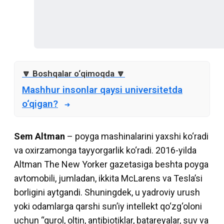
Mashhur insonlar qaysi universitetda
o‘qigan?
Sem Altman
– poyga mashinalarini yaxshi ko‘radi
va oxirzamonga tayyorgarlik ko‘radi. 2016-yilda
Altman The New Yorker gazetasiga beshta poyga
avtomobili, jumladan, ikkita McLarens va Tesla’si
borligini aytgandi. Shuningdek, u yadroviy urush
yoki odamlarga qarshi sun’iy intellekt qo‘zg‘oloni
uchun “qurol, oltin, antibiotiklar, batareyalar, suv va