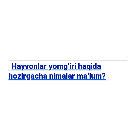
Hayvonlar yomg‘iri haqida
hozirgacha nimalar ma‘lum?