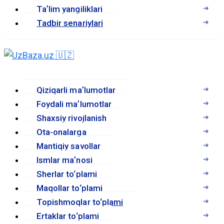
Taʼlim yangiliklari
Tadbir senariylari
Qiziqarli maʼlumotlar
Foydali maʼlumotlar
Shaxsiy rivojlanish
Ota-onalarga
Mantiqiy savollar
Ismlar maʼnosi
Sherlar to‘plami
Maqollar to‘plami
Topishmoqlar to‘plami
Ertaklar to‘plami