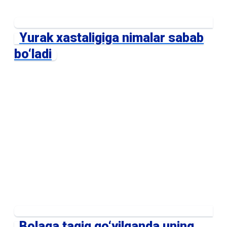
Yurak xastaligiga nimalar sabab
bo‘ladi
Bolaga taqiq qo‘yilganda uning