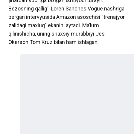
jihatdan sportga bo‘lgan ishtiyoqi tufayli.
Bezosning qallig‘i Loren Sanches Vogue nashriga
bergan intervyusida Amazon asoschisi “trenajyor
zalidagi maxluq” ekanini aytadi. Ma’lum
qilinishicha, uning shaxsiy murabbiyi Ues
Okerson Tom Kruz bilan ham ishlagan.