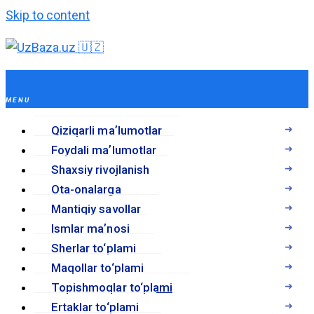
Skip to content
Qiziqarli maʼlumotlar
Foydali maʼlumotlar
Shaxsiy rivojlanish
Ota-onalarga
Mantiqiy savollar
Ismlar maʼnosi
Sherlar to‘plami
Maqollar to‘plami
Topishmoqlar to‘plami
Ertaklar to‘plami