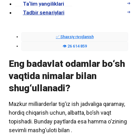
Taʼlim yangiliklari
Tadbir senariylari
✅ Shaxsiy rivojlanish
👁️ 26 614 859
Eng badavlat odamlar bo‘sh
vaqtida nimalar bilan
shug‘ullanadi?
Mazkur milliarderlar tig‘iz ish jadvaliga qaramay,
hordiq chiqarish uchun, albatta, bo‘sh vaqt
topishadi. Bunday paytlarda esa hamma o‘zining
sevimli mashg‘uloti bilan .