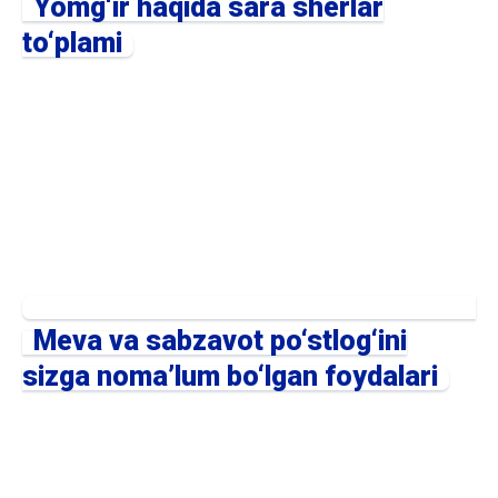
Yomg‘ir haqida sara sherlar
to‘plami
Meva va sabzavot po‘stlog‘ini
sizga noma’lum bo‘lgan foydalari