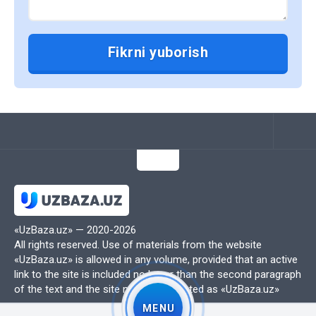
продолжает расти и какие преимущества
они предоставляют.
1. Доступность и удобство
Электронные учебники доступны для
студентов в любое время и в любом
месте. Достаточно иметь устройство с
доступом к интернету, чтобы получить
доступ к учебным материалам. Это
особенно полезно для студентов, которые
часто находятся в движении или не имеют
возможности носить с собой тяжелые
«UzBaza.uz» — 2020-2026
печатные книги.
All rights reserved. Use of materials from the website
Электронные учебники позволяют
«UzBaza.uz» is allowed in any volume, provided that an active
студентам быстро находить нужную
link to the site is included no lower than the second paragraph
of the text and the site name is indicated as «UzBaza.uz»
информацию с помощью функции поиска,
MENU
что делает процесс обучения более