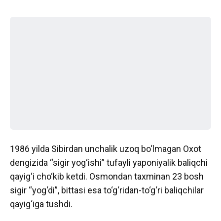
1986 yilda Sibirdan unchalik uzoq bo‘lmagan Oxot
dengizida “sigir yog‘ishi” tufayli yaponiyalik baliqchi
qayig‘i cho‘kib ketdi. Osmondan taxminan 23 bosh
sigir “yog‘di”, bittasi esa to‘g‘ridan-to‘g‘ri baliqchilar
qayig‘iga tushdi.