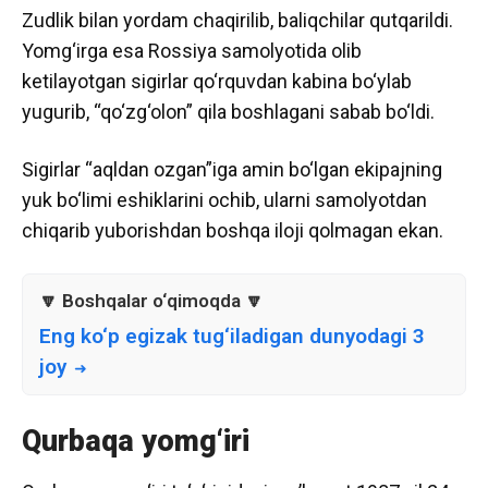
Zudlik bilan yordam chaqirilib, baliqchilar qutqarildi.
Yomg‘irga esa Rossiya samolyotida olib
ketilayotgan sigirlar qo‘rquvdan kabina bo‘ylab
yugurib, “qo‘zg‘olon” qila boshlagani sabab bo‘ldi.
Sigirlar “aqldan ozgan”iga amin bo‘lgan ekipajning
yuk bo‘limi eshiklarini ochib, ularni samolyotdan
chiqarib yuborishdan boshqa iloji qolmagan ekan.
Eng ko‘p egizak tug‘iladigan dunyodagi 3
joy
Qurbaqa yomg‘iri