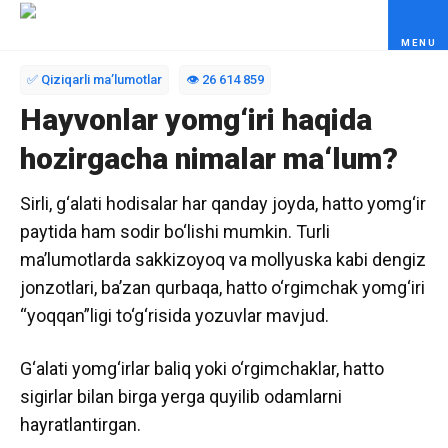
Skip to content
✅ Qiziqarli maʼlumotlar
👁️ 26 614 859
Hayvonlar yomg‘iri haqida
hozirgacha nimalar ma‘lum?
Sirli, g‘alati hodisalar har qanday joyda, hatto yomg‘ir
paytida ham sodir bo‘lishi mumkin. Turli
ma’lumotlarda sakkizoyoq va mollyuska kabi dengiz
jonzotlari, ba’zan qurbaqa, hatto o‘rgimchak yomg‘iri
“yoqqan”ligi to‘g‘risida yozuvlar mavjud.
G‘alati yomg‘irlar baliq yoki o‘rgimchaklar, hatto
sigirlar bilan birga yerga quyilib odamlarni
hayratlantirgan.