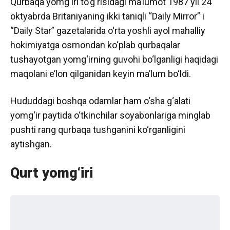
Qurbaqa yomg‘iri to‘g‘risidagi ma’lumot 1987 yil 24
oktyabrda Britaniyaning ikki taniqli “Daily Mirror” i
“Daily Star” gazetalarida o‘rta yoshli ayol mahalliy
hokimiyatga osmondan ko‘plab qurbaqalar
tushayotgan yomg‘irning guvohi bo‘lganligi haqidagi
maqolani e’lon qilganidan keyin ma’lum bo‘ldi.
Hududdagi boshqa odamlar ham o‘sha g‘alati
yomg‘ir paytida o‘tkinchilar soyabonlariga minglab
pushti rang qurbaqa tushganini ko‘rganligini
aytishgan.
Qurt yomg‘iri