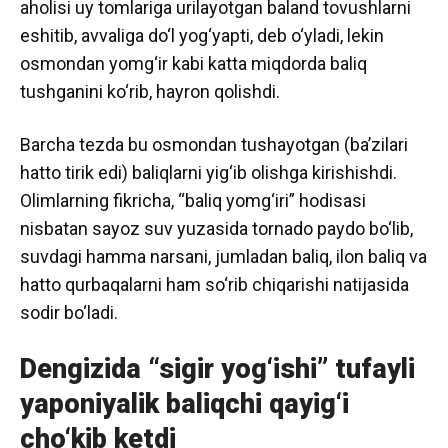
aholisi uy tomlariga urilayotgan baland tovushlarni
eshitib, avvaliga do‘l yog‘yapti, deb o‘yladi, lekin
osmondan yomg‘ir kabi katta miqdorda baliq
tushganini ko‘rib, hayron qolishdi.
Barcha tezda bu osmondan tushayotgan (ba’zilari
hatto tirik edi) baliqlarni yig‘ib olishga kirishishdi.
Olimlarning fikricha, “baliq yomg‘iri” hodisasi
nisbatan sayoz suv yuzasida tornado paydo bo‘lib,
suvdagi hamma narsani, jumladan baliq, ilon baliq va
hatto qurbaqalarni ham so‘rib chiqarishi natijasida
sodir bo‘ladi.
Dengizida “sigir yog‘ishi” tufayli
yaponiyalik baliqchi qayig‘i
cho‘kib ketdi