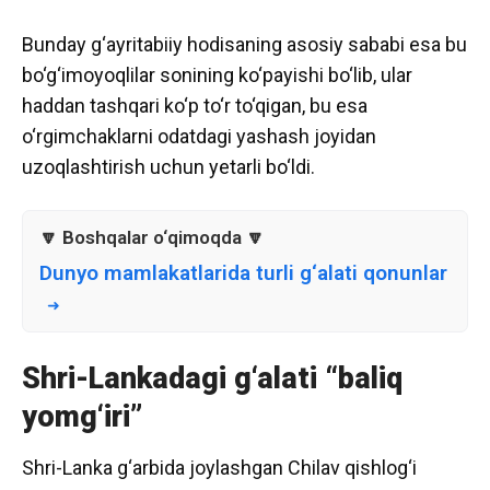
Bunday g‘ayritabiiy hodisaning asosiy sababi esa bu
bo‘g‘imoyoqlilar sonining ko‘payishi bo‘lib, ular
haddan tashqari ko‘p to‘r to‘qigan, bu esa
o‘rgimchaklarni odatdagi yashash joyidan
uzoqlashtirish uchun yetarli bo‘ldi.
Dunyo mamlakatlarida turli g‘alati qonunlar
Shri-Lankadagi g‘alati “baliq
yomg‘iri”
Shri-Lanka g‘arbida joylashgan Chilav qishlog‘i