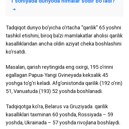
1 soniyada dunyoda nimalar sodir bo‘ladi?
Tadqiqot dunyo bo‘yicha o‘rtacha “qarilik” 65 yoshni
tashkil etishini, biroq ba’zi mamlakatlar aholisi qarilik
kasalliklaridan ancha oldin aziyat cheka boshlashini
ko‘rsatdi.
Masalan, qarish reytingida eng oxirgi, 195 o‘rinni
egallagan Papua-Yangi Gvineyada keksalik 45
yoshga to‘g‘ri keladi. Afg‘onistonda qarilik (192 o‘rin)
51, Vanuatuda (193) 52 yoshda boshlanadi.
Tadqiqotga ko‘ra, Belarus va Gruziyada qarilik
kasalliklari taxminan 60 yoshda, Rossiyada – 59
yoshda, Ukrainada – 57 yoshda rivojlana boshlaydi.