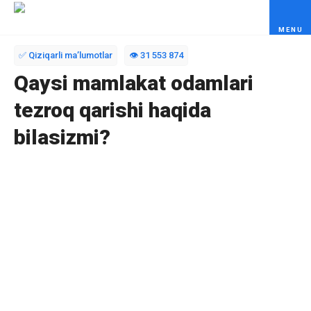
Skip to content
✅ Qiziqarli maʼlumotlar
👁️ 31 553 874
Qaysi mamlakat odamlari
tezroq qarishi haqida
bilasizmi?