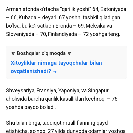
Armanistonda o‘rtacha “qarilik yoshi” 64, Estoniyada
– 66, Kubada – deyarli 67 yoshni tashkil qiladigan
bo‘lsa, bu ko‘rsatkich Eronda – 69, Meksika va
Sloveniyada – 70, Finlandiyada – 72 yoshga teng.
Xitoyliklar nimaga tayoqchalar bilan
ovqatlanishadi?
Shveysariya, Fransiya, Yaponiya, va Singapur
aholisida barcha qarilik kasalliklari kechroq – 76
yoshda paydo bo‘ladi.
Shu bilan birga, tadqiqot mualliflarining qayd
etishicha, so‘nggi 27 yilda dunyoda odamlar yoshga