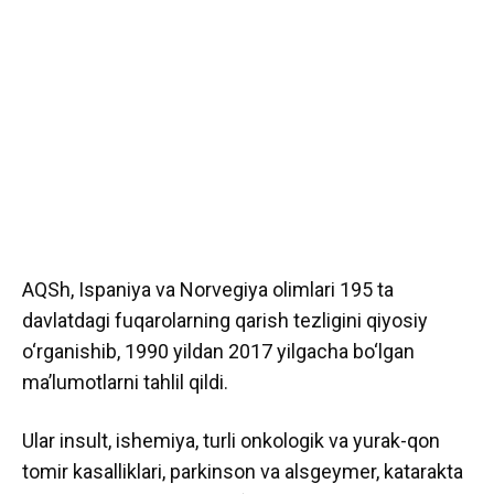
AQSh, Ispaniya va Norvegiya olimlari 195 ta
davlatdagi fuqarolarning qarish tezligini qiyosiy
o‘rganishib, 1990 yildan 2017 yilgacha bo‘lgan
ma’lumotlarni tahlil qildi.
Ular insult, ishemiya, turli onkologik va yurak-qon
tomir kasalliklari, parkinson va alsgeymer, katarakta