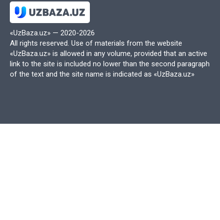
часто находятся в движении или не имеют
возможности носить с собой тяжелые
«UzBaza.uz» — 2020-2026
печатные книги.
All rights reserved. Use of materials from the website
Электронные учебники позволяют
«UzBaza.uz» is allowed in any volume, provided that an active
студентам быстро находить нужную
link to the site is included no lower than the second paragraph
of the text and the site name is indicated as «UzBaza.uz»
информацию с помощью функции поиска,
что делает процесс обучения более
эффективным. Кроме того, многие
электронные учебники содержат
интерактивные элементы, такие как видео,
аудио и тесты, что способствует лучшему
усвоению материала.
2. Экономическая эффективность
Электронные учебники часто обходятся
дешевле, чем их печатные аналоги. Это
связано с отсутствием затрат на печать,