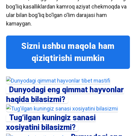
bog‘liq kasalliklardan kamroq aziyat chekmoqda va
ular bilan bog‘liq bo‘lgan o‘lim darajasi ham
kamaygan.
Sizni ushbu maqola ham
qiziqtirishi mumkin
Dunyodagi eng qimmat hayvonlar
haqida bilasizmi?
Tug‘ilgan kuningiz sanasi
xosiyatini bilasizmi?