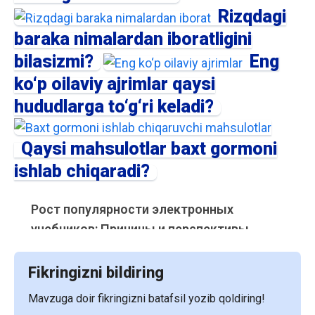
Rizqdagi
baraka nimalardan iboratligini
bilasizmi?
Eng
ko‘p oilaviy ajrimlar qaysi
hududlarga to‘g‘ri keladi?
Qaysi mahsulotlar baxt gormoni
ishlab chiqaradi?
Рост популярности электронных
учебников: Причины и перспективы
С развитием цифровых технологий и
увеличением доступности электронных
Fikringizni bildiring
устройств, электронные учебники
Mavzuga doir fikringizni batafsil yozib qoldiring!
становятся все более популярными в