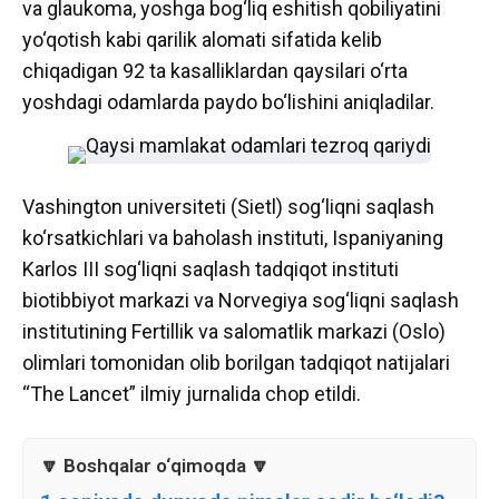
va glaukoma, yoshga bog‘liq eshitish qobiliyatini
yo‘qotish kabi qarilik alomati sifatida kelib
chiqadigan 92 ta kasalliklardan qaysilari o‘rta
yoshdagi odamlarda paydo bo‘lishini aniqladilar.
Vashington universiteti (Sietl) sog‘liqni saqlash
ko‘rsatkichlari va baholash instituti, Ispaniyaning
Karlos III sog‘liqni saqlash tadqiqot instituti
biotibbiyot markazi va Norvegiya sog‘liqni saqlash
institutining Fertillik va salomatlik markazi (Oslo)
olimlari tomonidan olib borilgan tadqiqot natijalari
“The Lancet” ilmiy jurnalida chop etildi.