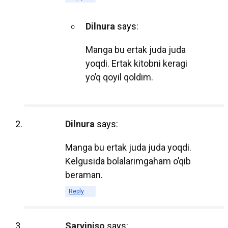
что открывает новые возможности для
студентов и преподавателей. В этом
Dilnura
says:
посте мы рассмотрим, почему объем
Manga bu ertak juda juda
использования электронных учебников
yoqdi. Ertak kitobni keragi
продолжает расти и какие
yo’q qoyil qoldim.
преимущества они предоставляют.
1. Доступность и удобство
Dilnura
says:
Электронные учебники доступны для
Manga bu ertak juda juda yoqdi.
студентов в любое время и в любом
Kelgusida bolalarimgaham o’qib
месте. Достаточно иметь устройство с
beraman.
доступом к интернету, чтобы получить
доступ к учебным материалам. Это
Reply
особенно полезно для студентов,
которые часто находятся в движении
Sarviniso
says: