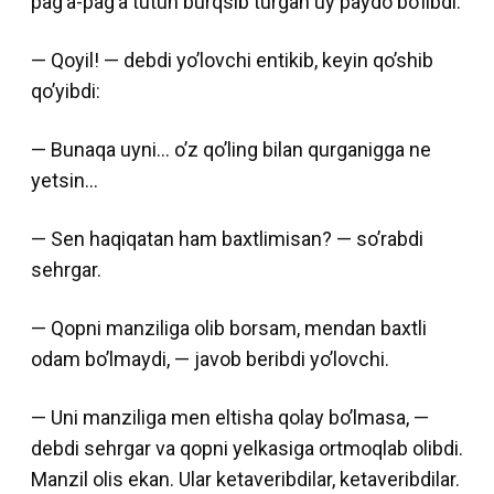
pag’a-pag’a tutun burqsib turgan uy paydo bo’libdi.
— Qoyil! — debdi yo’lovchi entikib, keyin qo’shib
qo’yibdi:
— Bunaqa uyni… o’z qo’ling bilan qurganigga ne
yetsin…
— Sen haqiqatan ham baxtlimisan? — so’rabdi
sehrgar.
— Qopni manziliga olib borsam, mendan baxtli
odam bo’lmaydi, — javob beribdi yo’lovchi.
— Uni manziliga men eltisha qolay bo’lmasa, —
debdi sehrgar va qopni yelkasiga ortmoqlab olibdi.
Manzil olis ekan. Ular ketaveribdilar, ketaveribdilar.