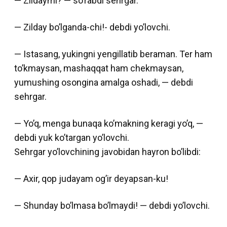
— Zildaymi? — so’rabdi sehrgar.
— Zilday bo’lganda-chi!- debdi yo’lovchi.
— Istasang, yukingni yengillatib beraman. Ter ham
to’kmaysan, mashaqqat ham chekmaysan,
yumushing osongina amalga oshadi, — debdi
sehrgar.
— Yo’q, menga bunaqa ko’makning keragi yo’q, —
debdi yuk ko’targan yo’lovchi.
Sehrgar yo’lovchining javobidan hayron bo’libdi:
— Axir, qop judayam og’ir deyapsan-ku!
— Shunday bo’lmasa bo’lmaydi! — debdi yo’lovchi.