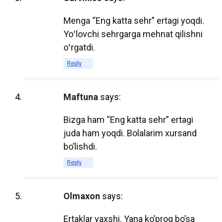
или не имеют возможности носить с
собой тяжелые печатные книги.
Menga “Eng katta sehr” ertagi yoqdi.
Yoʻlovchi sehrgarga mehnat qilishni
Электронные учебники позволяют
oʻrgatdi.
студентам быстро находить нужную
Reply
информацию с помощью функции
поиска, что делает процесс обучения
Maftuna
says:
более эффективным. Кроме того, многие
электронные учебники содержат
Bizga ham “Eng katta sehr” ertagi
интерактивные элементы, такие как
juda ham yoqdi. Bolalarim xursand
видео, аудио и тесты, что способствует
bo’lishdi.
лучшему усвоению материала.
Reply
2. Экономическая
эффективность
Olmaxon
says:
Ertaklar yaxshi. Yana ko’proq bo’sa
Электронные учебники часто обходятся