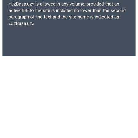
5. Интерактивность и
«UzBaza.uz» is allowed in any volume, provided that an
мультимедийность
active link to the site is included no lower than the second
paragraph of the text and the site name is indicated as
«UzBaza.uz»
Электронные учебники предлагают
богатый интерактивный опыт обучения.
В них могут быть встроены видеоролики,
аудиофайлы, анимации и интерактивные
задания, которые делают процесс
обучения более увлекательным и
эффективным. Такие элементы
помогают лучше понять сложные
концепции и темы, а также сделать
обучение более динамичным и
запоминающимся.
Кроме того, многие электронные
учебники предоставляют возможность