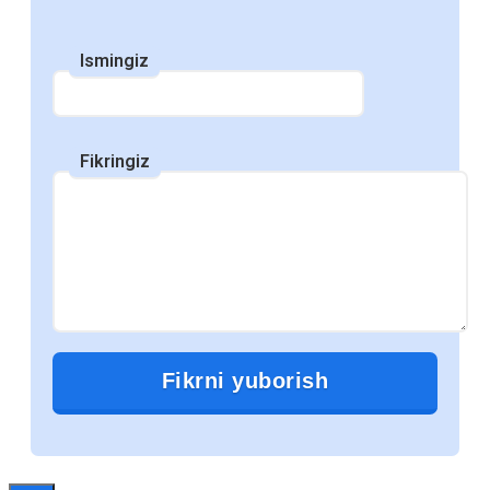
студентов и снижает финансовую
нагрузку на семьи.
Ismingiz
3. Обновляемость и актуальность
Fikringiz
Электронные учебники могут быть легко
обновлены, что позволяет студентам
получать самую актуальную
информацию. В отличие от печатных
книг, которые могут устареть уже через
несколько лет, электронные учебники
могут обновляться в режиме реального
времени, отражая последние изменения
в науке и практике.
Это особенно важно в таких
быстроразвивающихся областях, как