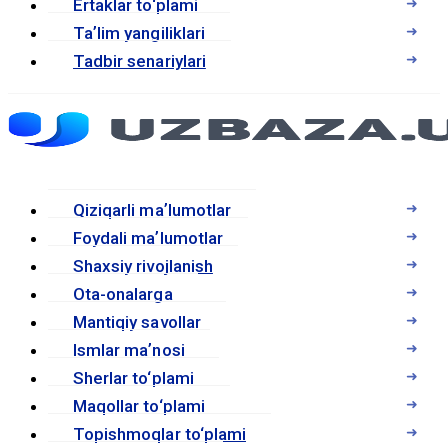
Ertaklar to‘plami
Taʼlim yangiliklari
Tadbir senariylari
Qiziqarli maʼlumotlar
Foydali maʼlumotlar
Shaxsiy rivojlanish
Ota-onalarga
Mantiqiy savollar
Ismlar maʼnosi
Sherlar to‘plami
Maqollar to‘plami
Topishmoqlar to‘plami