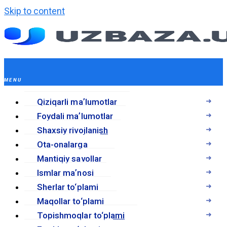
Skip to content
Qiziqarli maʼlumotlar
Foydali maʼlumotlar
Shaxsiy rivojlanish
Ota-onalarga
Mantiqiy savollar
Ismlar maʼnosi
Sherlar to‘plami
Maqollar to‘plami
Topishmoqlar to‘plami