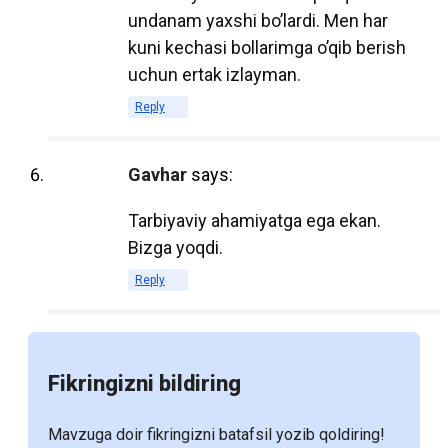
undanam yaxshi bo’lardi. Men har
дешевле, чем их печатные аналоги. Это
kuni kechasi bollarimga o’qib berish
связано с отсутствием затрат на печать,
uchun ertak izlayman.
хранение и транспортировку. Для
Reply
студентов, особенно тех, кто обучается
на нескольких курсах одновременно, это
может быть значительным
Gavhar
says:
преимуществом, позволяющим
Tarbiyaviy ahamiyatga ega ekan.
экономить на учебных материалах.
Bizga yoqdi.
Кроме того, многие образовательные
Reply
учреждения переходят на
использование открытых
образовательных ресурсов (OER),
Fikringizni bildiring
которые доступны бесплатно или по
низкой цене. Это делает образование
Mavzuga doir fikringizni batafsil yozib qoldiring!
более доступным для широкого круга