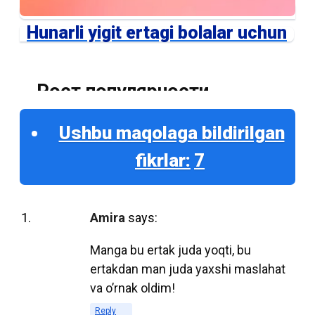
Hunarli yigit ertagi bolalar uchun
Рост популярности
электронных учебников:
Ushbu maqolaga bildirilgan
Причины и перспективы
fikrlar:
7
С развитием цифровых технологий и
увеличением доступности электронных
Amira
says:
устройств, электронные учебники
Manga bu ertak juda yoqti, bu
становятся все более популярными в
ertakdan man juda yaxshi maslahat
образовательной среде. Многие школы,
va o’rnak oldim!
колледжи и университеты переходят на
использование электронных ресурсов,
Reply