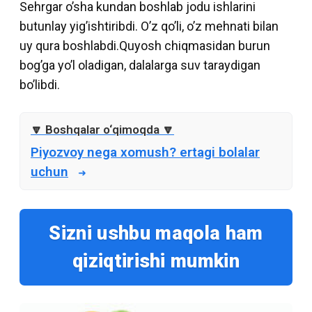
Sehrgar o’sha kundan boshlab jodu ishlarini
butunlay yig’ishtiribdi. O’z qo’li, o’z mehnati bilan
uy qura boshlabdi.Quyosh chiqmasidan burun
bog’ga yo’l oladigan, dalalarga suv taraydigan
bo’libdi.
Piyozvoy nega xomush? ertagi bolalar
uchun
Sizni ushbu maqola ham
qiziqtirishi mumkin