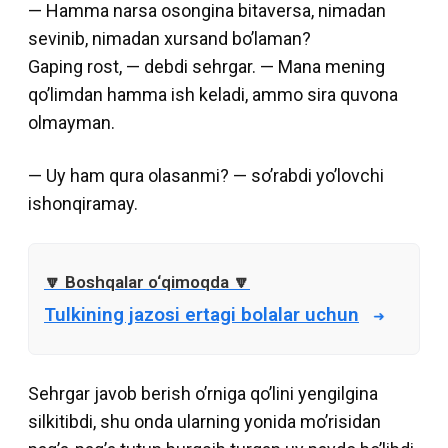
— Hamma narsa osongina bitaversa, nimadan
sevinib, nimadan xursand bo’laman?
Gaping rost, — debdi sehrgar. — Mana mening
qo’limdan hamma ish keladi, ammo sira quvona
olmayman.
— Uy ham qura olasanmi? — so’rabdi yo’lovchi
ishonqiramay.
Tulkining jazosi ertagi bolalar uchun
Sehrgar javob berish o’rniga qo’lini yengilgina
silkitibdi, shu onda ularning yonida mo’risidan