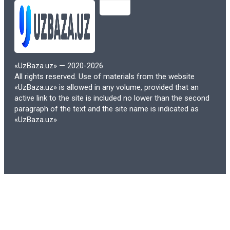
студентов, особенно тех, кто обучается
на нескольких курсах одновременно, это
может быть значительным
преимуществом, позволяющим
экономить на учебных материалах.
«UzBaza.uz» — 2020-2026
All rights reserved. Use of materials from the website
Кроме того, многие образовательные
«UzBaza.uz» is allowed in any volume, provided that an
учреждения переходят на
active link to the site is included no lower than the second
paragraph of the text and the site name is indicated as
использование открытых
«UzBaza.uz»
образовательных ресурсов (OER),
которые доступны бесплатно или по
низкой цене. Это делает образование
более доступным для широкого круга
студентов и снижает финансовую
нагрузку на семьи.
3. Обновляемость и актуальность