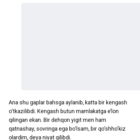
Ana shu gaplar bahsga aylanib, katta bir kengash
o‘tkazilibdi. Kengash butun mamlakatga e’lon
qilingan ekan. Bir dehqon yigit men ham
qatnashay, sovringa ega bo‘lsam, bir qo‘shho‘kiz
olardim, deya niyat qilibdi.