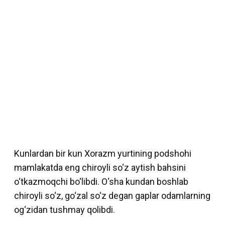
Kunlardan bir kun Xorazm yurtining podshohi
mamlakatda eng chiroyli so‘z aytish bahsini
o‘tkazmoqchi bo‘libdi. O‘sha kundan boshlab
chiroyli so‘z, go‘zal so‘z degan gaplar odamlarning
og‘zidan tushmay qolibdi.