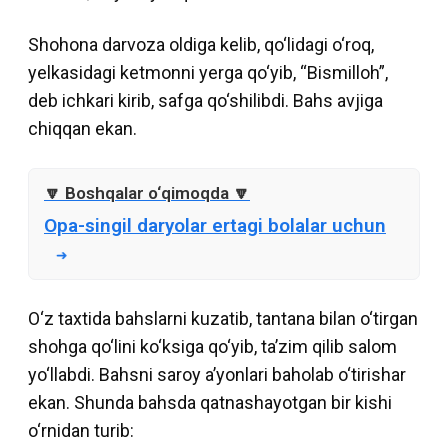
Shohona darvoza oldiga kelib, qo‘lidagi o‘roq,
yelkasidagi ketmonni yerga qo‘yib, “Bismilloh”,
deb ichkari kirib, safga qo‘shilibdi. Bahs avjiga
chiqqan ekan.
Opa-singil daryolar ertagi bolalar uchun
O‘z taxtida bahslarni kuzatib, tantana bilan o‘tirgan
shohga qo‘lini ko‘ksiga qo‘yib, ta’zim qilib salom
yo‘llabdi. Bahsni saroy a’yonlari baholab o‘tirishar
ekan. Shunda bahsda qatnashayotgan bir kishi
o‘rnidan turib: