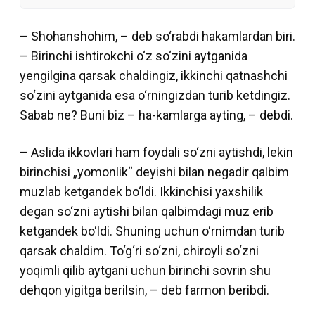
– Shohanshohim, – deb so‘rabdi hakamlardan biri.
– Birinchi ishtirokchi o‘z so‘zini aytganida
yengilgina qarsak chaldingiz, ikkinchi qatnashchi
so‘zini aytganida esa o‘rningizdan turib ketdingiz.
Sabab ne? Buni biz – ha-kamlarga ayting, – debdi.
– Aslida ikkovlari ham foydali so‘zni aytishdi, lekin
birinchisi „yomonlik“ deyishi bilan negadir qalbim
muzlab ketgandek bo‘ldi. Ikkinchisi yaxshilik
degan so‘zni aytishi bilan qalbimdagi muz erib
ketgandek bo‘ldi. Shuning uchun o‘rnimdan turib
qarsak chaldim. To‘g‘ri so‘zni, chiroyli so‘zni
yoqimli qilib aytgani uchun birinchi sovrin shu
dehqon yigitga berilsin, – deb farmon beribdi.