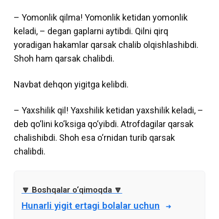
– Yomonlik qilma! Yomonlik ketidan yomonlik
keladi, – degan gaplarni aytibdi. Qilni qirq
yoradigan hakamlar qarsak chalib olqishlashibdi.
Shoh ham qarsak chalibdi.
Navbat dehqon yigitga kelibdi.
– Yaxshilik qil! Yaxshilik ketidan yaxshilik keladi, –
deb qo‘lini ko‘ksiga qo‘yibdi. Atrofdagilar qarsak
chalishibdi. Shoh esa o‘rnidan turib qarsak
chalibdi.
Hunarli yigit ertagi bolalar uchun