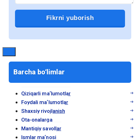
продолжает расти и какие
преимущества они предоставляют.
1. Доступность и удобство
Электронные учебники доступны для
студентов в любое время и в любом
месте. Достаточно иметь устройство с
Barcha bo‘limlar
доступом к интернету, чтобы получить
доступ к учебным материалам. Это
особенно полезно для студентов,
Qiziqarli maʼlumotlar
которые часто находятся в движении
Foydali maʼlumotlar
или не имеют возможности носить с
Shaxsiy rivojlanish
собой тяжелые печатные книги.
Ota-onalarga
Mantiqiy savollar
Электронные учебники позволяют
Ismlar maʼnosi