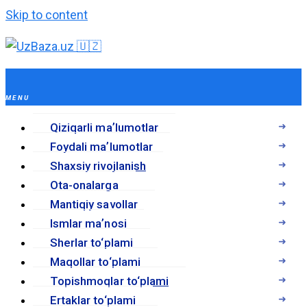
Skip to content
Qiziqarli maʼlumotlar
Foydali maʼlumotlar
Shaxsiy rivojlanish
Ota-onalarga
Mantiqiy savollar
Ismlar maʼnosi
Sherlar to‘plami
Maqollar to‘plami
Topishmoqlar to‘plami
Ertaklar to‘plami