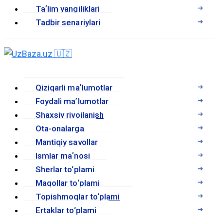
Taʼlim yangiliklari
Tadbir senariylari
Qiziqarli maʼlumotlar
Foydali maʼlumotlar
Shaxsiy rivojlanish
Ota-onalarga
Mantiqiy savollar
Ismlar maʼnosi
Sherlar to‘plami
Maqollar to‘plami
Topishmoqlar to‘plami
Ertaklar to‘plami