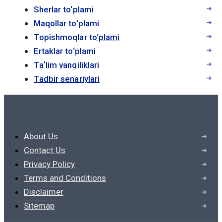
студентам быстро находить нужную
Sherlar to‘plami
информацию с помощью функции
Maqollar to‘plami
поиска, что делает процесс обучения
Topishmoqlar to‘plami
более эффективным. Кроме того, многие
Ertaklar to‘plami
электронные учебники содержат
Taʼlim yangiliklari
интерактивные элементы, такие как
Tadbir senariylari
видео, аудио и тесты, что способствует
лучшему усвоению материала.
2. Экономическая
About Us
эффективность
Contact Us
Privacy Policy
Электронные учебники часто обходятся
Terms and Conditions
дешевле, чем их печатные аналоги. Это
Disclaimer
связано с отсутствием затрат на печать,
Sitemap
хранение и транспортировку. Для