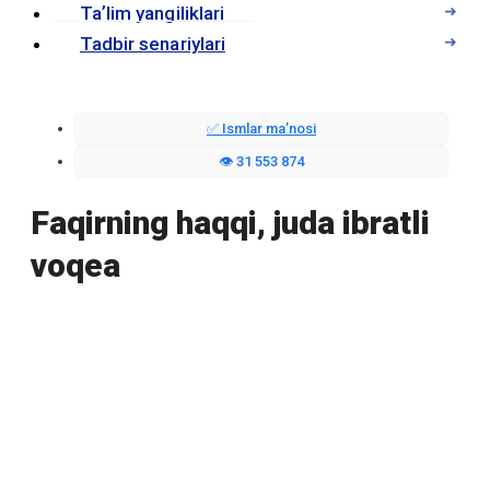
Taʼlim yangiliklari
Tadbir senariylari
✅ Ismlar maʼnosi
👁️ 31 553 874
Faqirning haqqi, juda ibratli
voqea