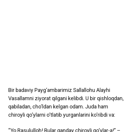
Bir badaviy Payg‘ambarimiz Sallallohu Alayhi
Vasallamni ziyorat qilgani kelibdi. U bir qishloqdan,
qabiladan, cho‘ldan kelgan odam. Juda ham
chiroyli qo‘ylarni o‘tlatib yurganlarini ko‘ribdi va:
“Yo Rasululloh! Bular qanday chiroyli qo‘ylar-a!” –