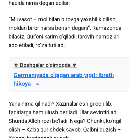
haqida nima degan edilar:
“Muvasot – mol bilan birovga yaxshilik qilish,
moldan biror narsa berish degani”. Ramazonda
bilasiz, Qurʼoni karim o‘qiladi, tarovih namozlari
ado etiladi, ro‘za tutiladi.
Germaniyada o‘qigan arab yigit: Ibratli
hikoya
Yana nima qilinadi? Xazinalar eshigi ochilib,
faqirlarga ham ulush beriladi. Ular sevintiriladi.
Shunda Alloh rozi bo‘ladi. Nega? Chunki, ko‘ngil
olish – Kaʼba qurishdek savob. Qalbni buzish –