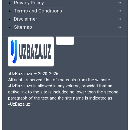
способствует сокращению
Privacy Policy
использования бумаги, что
Terms and Conditions
положительно сказывается на
Disclaimer
окружающей среде. В условиях
Sitemap
глобального изменения климата и
увеличения нагрузки на природные
ресурсы, переход на электронные
учебники помогает сократить вырубку
лесов и уменьшить выбросы углерода,
связанные с производством и
«UzBaza.uz» — 2020-2026
All rights reserved. Use of materials from the website
транспортировкой печатных материалов.
«UzBaza.uz» is allowed in any volume, provided that an
active link to the site is included no lower than the second
Электронные учебники также
paragraph of the text and the site name is indicated as
способствуют снижению количества
«UzBaza.uz»
отходов, так как их использование не
требует производства и утилизации
физических копий. Это делает