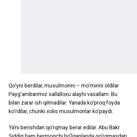
Qo‘yni berdilar, musulmonni – mo‘minni oldilar
Payg‘ambarimiz sallalloxu alayhi vasallam. Bu
bilan zarar ish qilmadilar. Yanada ko‘proq foyda
ko‘rdilar, chunki xolis musulmonlar ko‘paydi.
Yaʼni berishdan qo‘rqmay berar edilar. Abu Bakr
Siddiq ham bermoqchi bo‘lganlarida qo‘rqmasdan