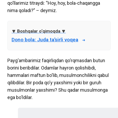
qo‘llarimiz titraydi: “Hoy, hoy, bola-chaqangga
nima qoladi?” – deymiz.
Dono bola: Juda ta’sirli voqea
Payg‘ambarimiz faqirliqdan qo‘rqmasdan butun
borini beribdilar. Odamlar hayron qolishibdi,
hammalari maftun bo‘lib, musulmonchilikni qabul
qilibdilar. Bir poda qo‘y yaxshimi yoki bir guruh
musulmonlar yaxshimi? Shu qadar musulmonga
ega bo‘ldilar.