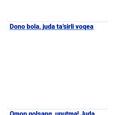
Dono bola, juda ta’sirli voqea
Omon qolsang, unutma! Juda