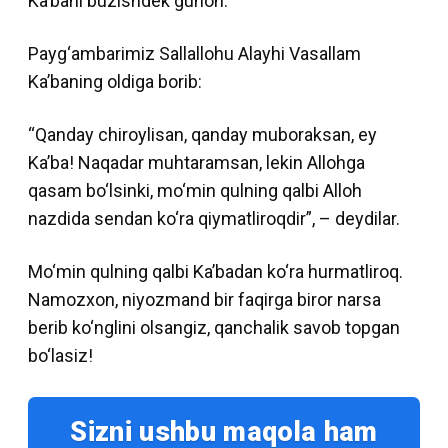
Kaʼbani buzishdek gunoh.
Payg‘ambarimiz Sallallohu Alayhi Vasallam
Kaʼbaning oldiga borib:
“Qanday chiroylisan, qanday muboraksan, ey
Kaʼba! Naqadar muhtaramsan, lekin Allohga
qasam bo‘lsinki, mo‘min qulning qalbi Alloh
nazdida sendan ko‘ra qiymatliroqdir”, – deydilar.
Mo‘min qulning qalbi Kaʼbadan ko‘ra hurmatliroq.
Namozxon, niyozmand bir faqirga biror narsa
berib ko‘nglini olsangiz, qanchalik savob topgan
bo‘lasiz!
Sizni ushbu maqola ham