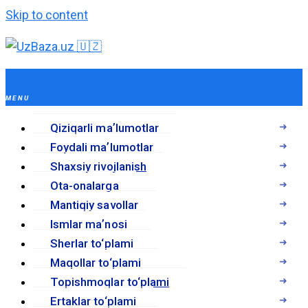
Skip to content
Qiziqarli maʼlumotlar
Foydali maʼlumotlar
Shaxsiy rivojlanish
Ota-onalarga
Mantiqiy savollar
Ismlar maʼnosi
Sherlar to‘plami
Maqollar to‘plami
Topishmoqlar to‘plami
Ertaklar to‘plami