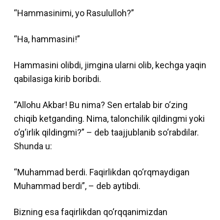
“Hammasinimi, yo Rasululloh?”
“Ha, hammasini!”
Hammasini olibdi, jimgina ularni olib, kechga yaqin
qabilasiga kirib boribdi.
“Allohu Akbar! Bu nima? Sen ertalab bir o‘zing
chiqib ketganding. Nima, talonchilik qildingmi yoki
o‘g‘irlik qildingmi?” – deb taajjublanib so‘rabdilar.
Shunda u:
“Muhammad berdi. Faqirlikdan qo‘rqmaydigan
Muhammad berdi”, – deb aytibdi.
Bizning esa faqirlikdan qo‘rqqanimizdan