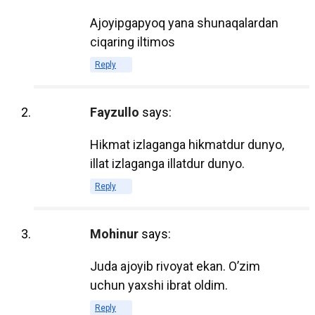
устройств, электронные учебники
Ajoyipgapyoq yana shunaqalardan
становятся все более популярными в
ciqaring iltimos
образовательной среде. Многие школы,
колледжи и университеты переходят на
Reply
использование электронных ресурсов,
что открывает новые возможности для
Fayzullo
says:
студентов и преподавателей. В этом
посте мы рассмотрим, почему объем
Hikmat izlaganga hikmatdur dunyo,
использования электронных учебников
illat izlaganga illatdur dunyo.
продолжает расти и какие
Reply
преимущества они предоставляют.
Mohinur
says:
1. Доступность и удобство
Juda ajoyib rivoyat ekan. O’zim
Электронные учебники доступны для
uchun yaxshi ibrat oldim.
студентов в любое время и в любом
Reply
месте. Достаточно иметь устройство с