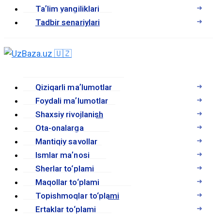
Taʼlim yangiliklari
Tadbir senariylari
Qiziqarli maʼlumotlar
Foydali maʼlumotlar
Shaxsiy rivojlanish
Ota-onalarga
Mantiqiy savollar
Ismlar maʼnosi
Sherlar to‘plami
Maqollar to‘plami
Topishmoqlar to‘plami
Ertaklar to‘plami