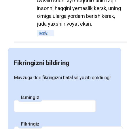
Avvalo shuni aytmoqchimanki faqir
insonni haqqini yemaslik kerak, uning
2. Экономическая
o’rniga ularga yordam berish kerak,
эффективность
juda yaxshi rivoyat ekan.
Reply
Электронные учебники часто обходятся
дешевле, чем их печатные аналоги. Это
связано с отсутствием затрат на печать,
хранение и транспортировку. Для
Fikringizni bildiring
студентов, особенно тех, кто обучается
на нескольких курсах одновременно, это
Mavzuga doir fikringizni batafsil yozib qoldiring!
может быть значительным
преимуществом, позволяющим
Ismingiz
экономить на учебных материалах.
Кроме того, многие образовательные
учреждения переходят на
Fikringiz