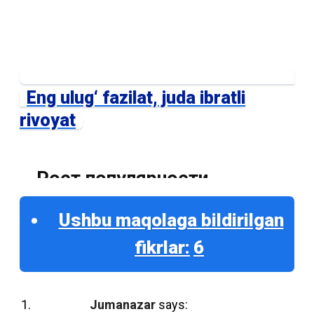
Eng ulug‘ fazilat, juda ibratli
rivoyat
Рост популярности
электронных учебников:
Ushbu maqolaga bildirilgan
Причины и перспективы
fikrlar:
6
С развитием цифровых технологий и
увеличением доступности электронных
Jumanazar
says: