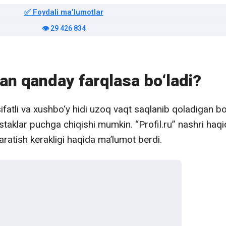
✅ Foydali maʼlumotlar
👁️ 29 426 834
rdan qanday farqlasa bo‘ladi?
fatli va xushbo‘y hidi uzoq vaqt saqlanib qoladigan bo
 istaklar puchga chiqishi mumkin. “Profil.ru” nashri haqi
aratish kerakligi haqida ma’lumot berdi.