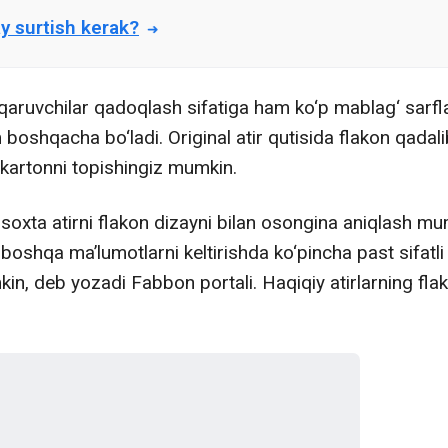
 surtish kerak?
qaruvchilar qadoqlash sifatiga ham ko‘p mablag‘ sarfl
 boshqacha bo‘ladi. Original atir qutisida flakon qadal
i kartonni topishingiz mumkin.
oxta atirni flakon dizayni bilan osongina aniqlash mu
 boshqa ma’lumotlarni keltirishda ko‘pincha past sifatl
in, deb yozadi Fabbon portali. Haqiqiy atirlarning flako