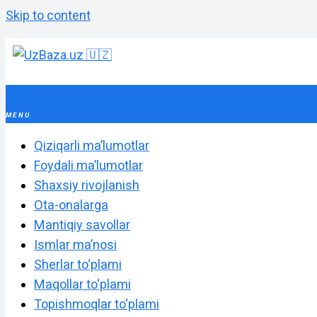
Skip to content
Qiziqarli maʼlumotlar
Foydali maʼlumotlar
Shaxsiy rivojlanish
Ota-onalarga
Mantiqiy savollar
Ismlar maʼnosi
Sherlar to‘plami
Maqollar to‘plami
Topishmoqlar to‘plami