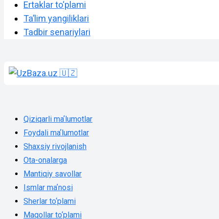
Ertaklar to‘plami
Taʼlim yangiliklari
Tadbir senariylari
Qiziqarli maʼlumotlar
Foydali maʼlumotlar
Shaxsiy rivojlanish
Ota-onalarga
Mantiqiy savollar
Ismlar maʼnosi
Sherlar to‘plami
Maqollar to‘plami