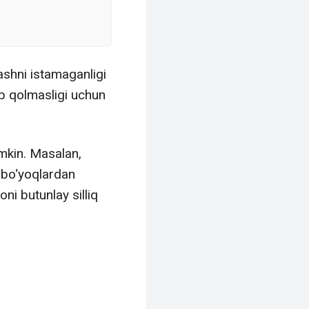
ashni istamaganligi
ib qolmasligi uchun
mkin. Masalan,
i bo‘yoqlardan
ni butunlay silliq