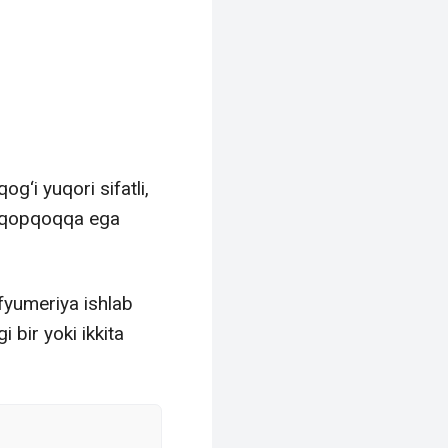
g‘i yuqori sifatli,
f qopqoqqa ega
rfyumeriya ishlab
 bir yoki ikkita