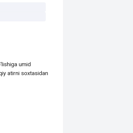
‘lishiga umid
qiy atirni soxtasidan