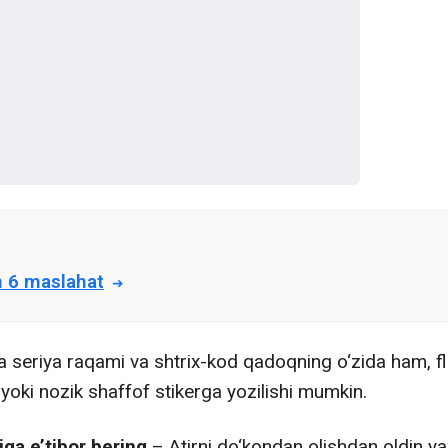
n 6 maslahat
da seriya raqami va shtrix-kod qadoqning o‘zida ham, 
yoki nozik shaffof stikerga yozilishi mumkin.
iga e’tibor bering
– Atirni do‘kondan olishdan oldin yax