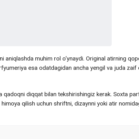
aniqlashda muhim rol o‘ynaydi. Original atirning qopqo
arfyumeriya esa odatdagidan ancha yengil va juda zai
 qadoqni diqqat bilan tekshirishingiz kerak. Soxta pa
moya qilish uchun shriftni, dizaynni yoki atir nomidagi