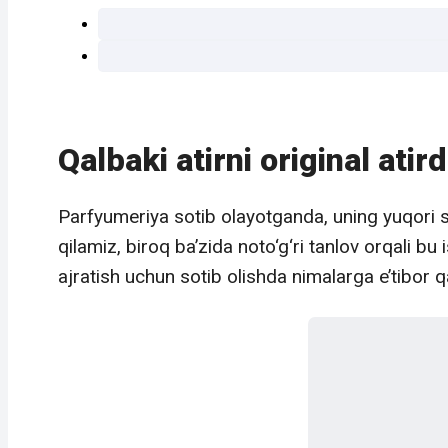
Qalbaki atirni original ati
Parfyumeriya sotib olayotganda, uning yuqori si
qilamiz, biroq ba’zida noto‘g‘ri tanlov orqali bu
ajratish uchun sotib olishda nimalarga e’tibor q