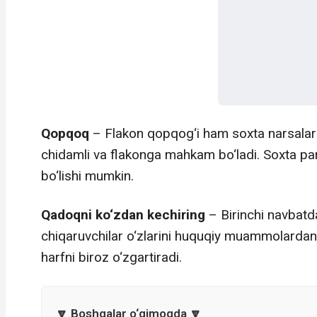
Qopqoq
– Flakon qopqog‘i ham soxta narsalarni 
chidamli va flakonga mahkam bo‘ladi. Soxta p
bo‘lishi mumkin.
Qadoqni ko‘zdan kechiring
– Birinchi navbatda
chiqaruvchilar o‘zlarini huquqiy muammolardan hi
harfni biroz o‘zgartiradi.