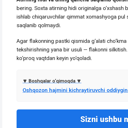
bering. Soxta atirning hidi originalga o‘xshash b
ishlab chiqaruvchilar qimmat xomashyoga pul sa
saqlanib qolmaydi.
Agar flakonning pastki qismida g‘alati cho‘kma 
tekshirishning yana bir usuli — flakonni silkitis
ko‘proq vaqtdan keyin yo‘qoladi.
Oshqozon hajmini kichraytiruvchi oddiygin
Sizni ushbu 