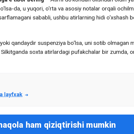
o‘lsa-da, u yuqori, o‘rta va asosiy notalar orqali ochilm
rflamagani sababli, ushbu atirlarning hidi o‘xshash b
yoki qandaydir suspenziya bo‘lsa, uni sotib olmagan ma’
h. Silkitganda soxta atirlardagi pufakchalar bir zumda, o
a layfxak
maqola ham qiziqtirishi mumkin