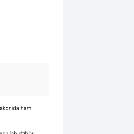
flakonida ham
shilab e’tibor