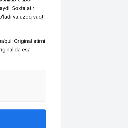
aydi. Soxta atir
o‘ladi va uzoq vaqt
qul. Original atirni
riginalida esa