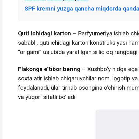
SPF kremni yuzga qancha miqdorda qanday
Quti ichidagi karton
– Parfyumeriya ishlab chi
sababli, quti ichidagi karton konstruksiyasi ham
“origami” uslubida yaratilgan silliq oq rangdag
Flakonga e’tibor bering
– Xushbo‘y hidga ega s
soxta atir ishlab chiqaruvchilar nom, logotip va
foydalanadi, ular tirnab osongina o‘chirish mumk
va yuqori sifatli bo‘ladi.