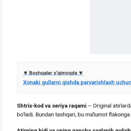
Xonaki gullarni qishda parvarishlash uchu
Shtrix-kod va seriya raqami
– Original atirlar
bo‘ladi. Bundan tashqari, bu ma’lumot flakonga 
Atirning hidi va uning qancha saqlanib qolish