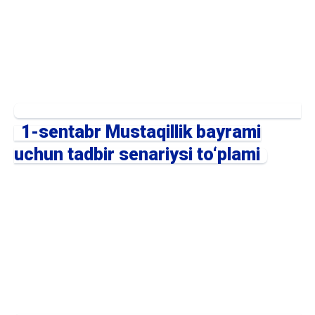
1-sentabr Mustaqillik bayrami
uchun tadbir senariysi to‘plami