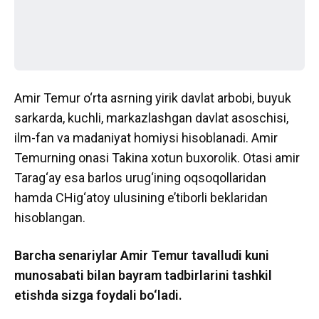
Amir Temur o‘rta asrning yirik davlat arbobi, buyuk
sarkarda, kuchli, markazlashgan davlat asoschisi,
ilm-fan va madaniyat homiysi hisoblanadi. Amir
Temurning onasi Takina xotun buxorolik. Otasi amir
Tarag‘ay esa barlos urug‘ining oqsoqollaridan
hamda CHig‘atoy ulusining e’tiborli beklaridan
hisoblangan.
Barcha senariylar Amir Temur tavalludi kuni
munosabati bilan bayram tadbirlarini tashkil
etishda sizga foydali bo‘ladi.