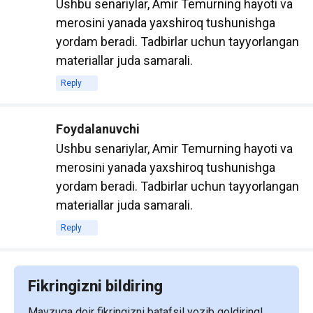
Ushbu senariylar, Amir Temurning hayoti va
студентов в любое время и в любом
merosini yanada yaxshiroq tushunishga
месте. Достаточно иметь устройство с
yordam beradi. Tadbirlar uchun tayyorlangan
доступом к интернету, чтобы получить
materiallar juda samarali.
доступ к учебным материалам. Это
Reply
особенно полезно для студентов, которые
часто находятся в движении или не имеют
возможности носить с собой тяжелые
Foydalanuvchi
печатные книги.
Ushbu senariylar, Amir Temurning hayoti va
Электронные учебники позволяют
merosini yanada yaxshiroq tushunishga
студентам быстро находить нужную
yordam beradi. Tadbirlar uchun tayyorlangan
информацию с помощью функции поиска,
materiallar juda samarali.
что делает процесс обучения более
Reply
эффективным. Кроме того, многие
электронные учебники содержат
интерактивные элементы, такие как видео,
Fikringizni bildiring
аудио и тесты, что способствует лучшему
Mavzuga doir fikringizni batafsil yozib qoldiring!