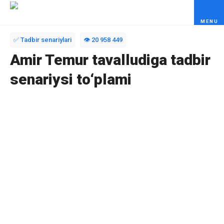
Skip to content
✅ Tadbir senariylari
👁️ 20 958 449
Amir Temur tavalludiga tadbir
senariysi to‘plami