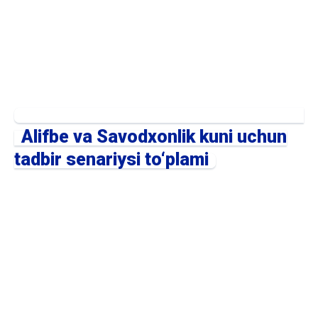
Alifbe va Savodxonlik kuni uchun
tadbir senariysi to‘plami