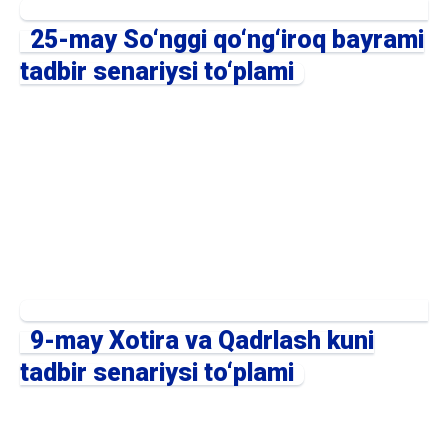
25-may So‘nggi qo‘ng‘iroq bayrami
tadbir senariysi to‘plami
9-may Xotira va Qadrlash kuni
tadbir senariysi to‘plami