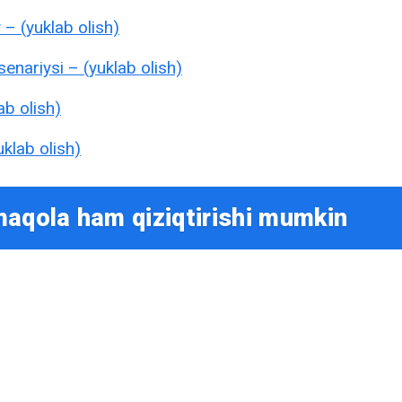
 – (yuklab olish)
nariysi – (yuklab olish)
ab olish)
klab olish)
maqola ham qiziqtirishi mumkin