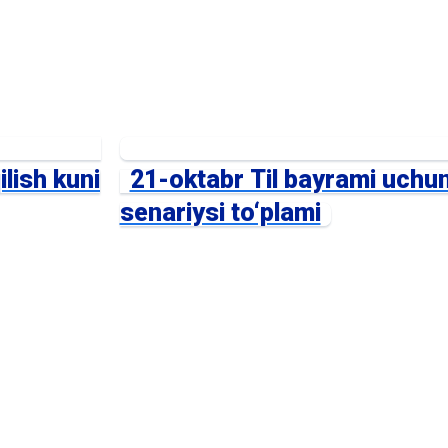
lish kuni
21-oktabr Til bayrami uchun
senariysi to‘plami