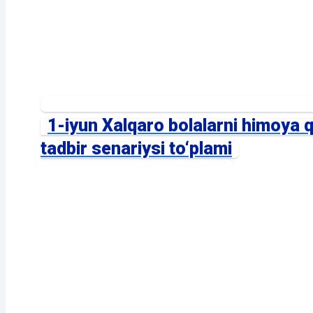
1-iyun Xalqaro bolalarni himoya qi
tadbir senariysi to‘plami