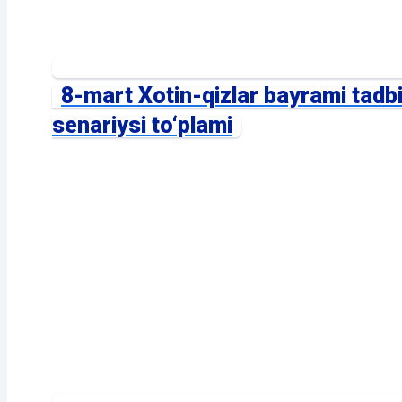
8-mart Xotin-qizlar bayrami tadbi
senariysi to‘plami