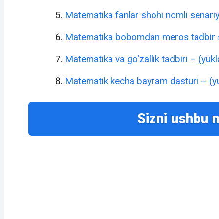
Matematika fanlar shohi nomli senariy
Matematika bobomdan meros tadbir se
Matematika va go‘zallik tadbiri – (yukl
Matematik kecha bayram dasturi – (yu
Sizni ushbu 