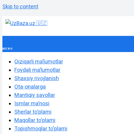
Skip to content
Qiziqarli maʼlumotlar
Foydali maʼlumotlar
Shaxsiy rivojlanish
Ota-onalarga
Mantiqiy savollar
Ismlar maʼnosi
Sherlar to‘plami
Maqollar to‘plami
Topishmoqlar to‘plami